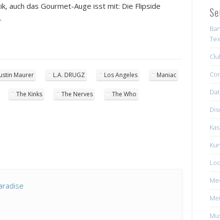
k, auch das Gourmet-Auge isst mit: Die Flipside
Se
.
Ban
Tex
Clu
Con
Justin Maurer
L.A. DRUGZ
Los Angeles
Maniac
Dat
The Kinks
The Nerves
The Who
Dis
Kas
Kun
Loc
Me
aradise
Mei
Mus