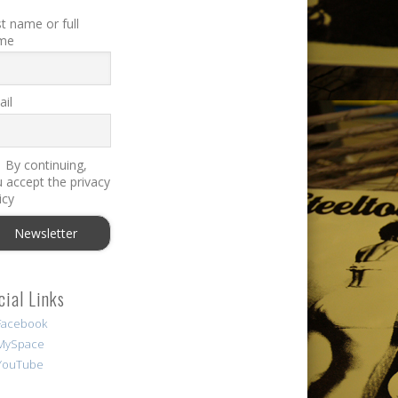
st name or full
me
il
By continuing,
 accept the privacy
icy
cial Links