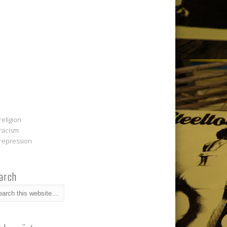
religion
racism
repression
arch