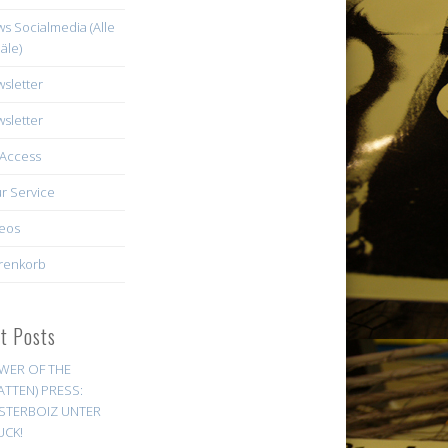
s Socialmedia (Alle
äle)
sletter
sletter
Access
r Service
eos
renkorb
st Posts
WER OF THE
ATTEN) PRESS:
STERBOIZ UNTER
UCK!