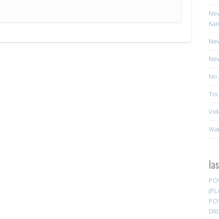
New
Kan
New
New
No 
Tou
Vid
Wa
la
PO
(PL
PO
DR