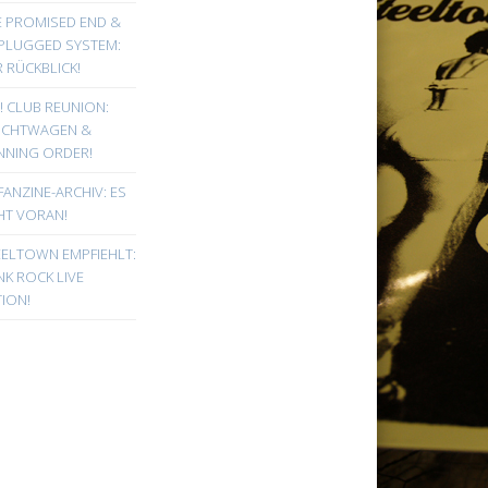
E PROMISED END &
PLUGGED SYSTEM:
 RÜCKBLICK!
! CLUB REUNION:
UCHTWAGEN &
NNING ORDER!
FANZINE-ARCHIV: ES
HT VORAN!
EELTOWN EMPFIEHLT:
K ROCK LIVE
ION!