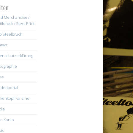
iten
d Merchandise /
tildruck / Steel Print
b Steelbruch
tact
enschutzerklärung
cographie
se
denportal
kenkopf Fanzine
dia
n Konto
ic