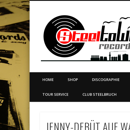
book
Twitter
Vimeo
Dribble
LinkedIn
LABEL | MERCH | PRINT | DIY | FANZINE | TOURSERVICE
HOME
SHOP
DISCOGRAPHIE
TOUR SERVICE
CLUB STEELBRUCH
JENNY-DEBÜT AUF W