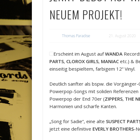
NEUEM PROJEKT!
Thomas Paradise
21. August 2020
Erscheint im August auf
WANDA
Records
PARTS
,
CLOROX GIRLS
,
MANIAC
etc.) & B
einseitig bespieltem, farbigem 12“ Vinyl.
Deutlich sanfter als bspw. die Vorgänge
Powerpop-Songs mit soliden Referenzen 
Powerpop der End 70er (
ZIPPERS
,
THE N
Harmonien und scharfe Kanten.
„Song for Sadie“, eine alte
SUSPECT PART
jetzt eine definitive
EVERLY BROTHERS
-N