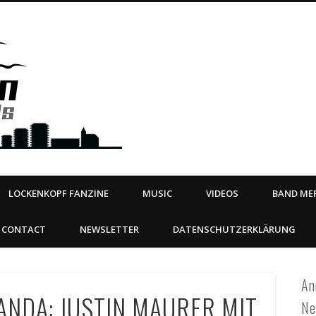
Steeltown Records – Ea
 | BOOKING
ahead
LOCKENKOPF FANZINE
MUSIC
VIDEOS
BAND MER
CONTACT
NEWSLETTER
DATENSCHUTZERKLÄRUNG
An
ANDA: JUSTIN MAURER MIT
Ne