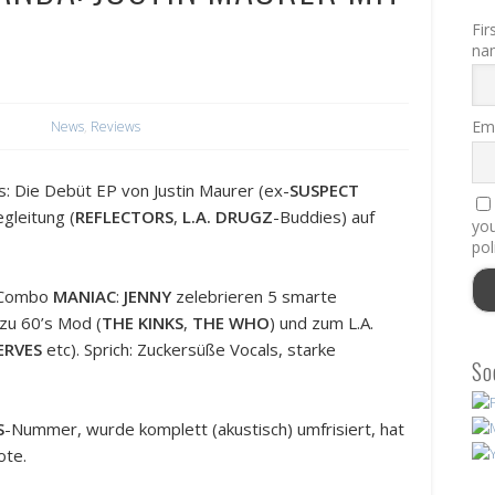
Fir
na
Ema
News
,
Reviews
: Die Debüt EP von Justin Maurer (ex-
SUSPECT
egleitung (
REFLECTORS
,
L.A. DRUGZ
-Buddies) auf
you
pol
r-Combo
MANIAC
:
JENNY
zelebrieren 5 smarte
zu 60’s Mod (
THE KINKS
,
THE WHO
) und zum L.A.
ERVES
etc). Sprich: Zuckersüße Vocals, starke
So
S
-Nummer, wurde komplett (akustisch) umfrisiert, hat
ote.