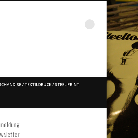
st ain`t dead so straight
CHANDISE / TEXTILDRUCK / STEEL PRINT
meldung
wsletter