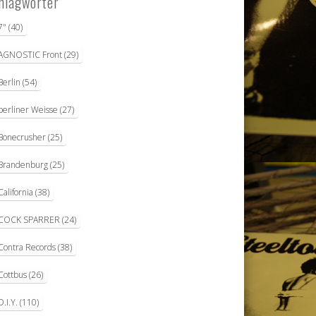
hlagwörter
7"
(40)
AGNOSTIC Front
(29)
Berlin
(54)
berliner Weisse
(27)
Bonecrusher
(25)
Brandenburg
(25)
California
(38)
COCK SPARRER
(24)
Contra Records
(38)
Cottbus
(26)
D.I.Y.
(110)