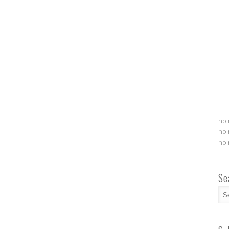
no 
no 
no 
Se