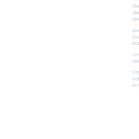
TH
UN
DER
9Oi
FL
RU
ST 
GE
ST
PUN
ACT