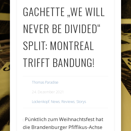
GACHETTE „WE WILL
NEVER BE DIVIDED“
SPLIT: MONTREAL
TRIFFT BANDUNG!
Thomas Paradise
24. Dezember 2021
Lockenkopf
,
News
,
Reviews
,
Storys
Pünktlich zum Weihnachtsfest hat
die Brandenburger Pfiffikus-Achse