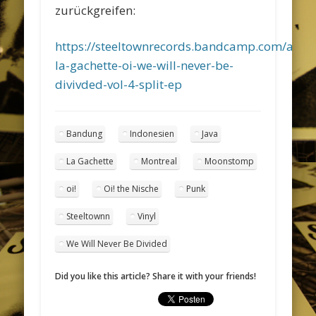
zurückgreifen:
https://steeltownrecords.bandcamp.com/al
la-gachette-oi-we-will-never-be-
divivded-vol-4-split-ep
Bandung
Indonesien
Java
La Gachette
Montreal
Moonstomp
oi!
Oi! the Nische
Punk
Steeltownn
Vinyl
We Will Never Be Divided
Did you like this article? Share it with your friends!