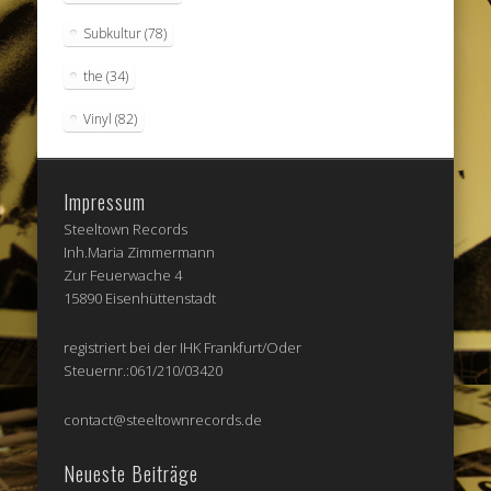
Subkultur
(78)
the
(34)
Vinyl
(82)
Impressum
Steeltown Records
Inh.Maria Zimmermann
Zur Feuerwache 4
15890 Eisenhüttenstadt
registriert bei der IHK Frankfurt/Oder
Steuernr.:061/210/03420
contact@steeltownrecords.de
Neueste Beiträge