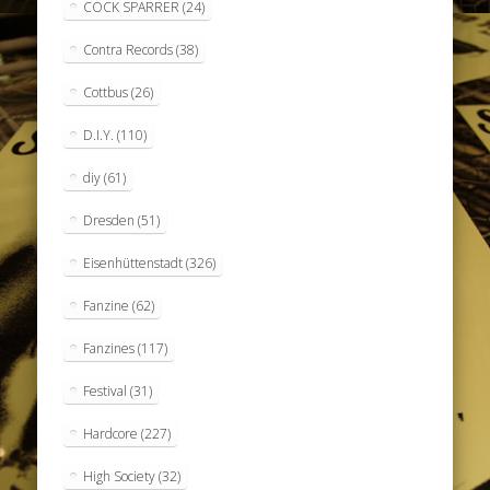
COCK SPARRER
(24)
Contra Records
(38)
Cottbus
(26)
D.I.Y.
(110)
diy
(61)
Dresden
(51)
Eisenhüttenstadt
(326)
Fanzine
(62)
Fanzines
(117)
Festival
(31)
Hardcore
(227)
High Society
(32)