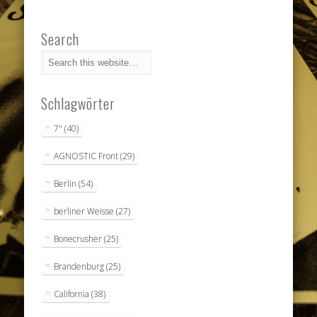
Search
Schlagwörter
7"
(40)
AGNOSTIC Front
(29)
Berlin
(54)
berliner Weisse
(27)
Bonecrusher
(25)
Brandenburg
(25)
California
(38)