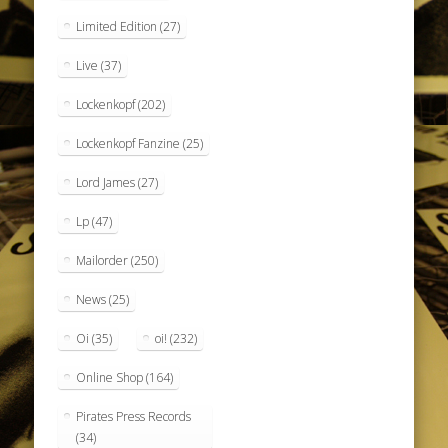
Limited Edition
(27)
Live
(37)
Lockenkopf
(202)
Lockenkopf Fanzine
(25)
Lord James
(27)
Lp
(47)
Mailorder
(250)
News
(25)
Oi
(35)
oi!
(232)
Online Shop
(164)
Pirates Press Records
(34)