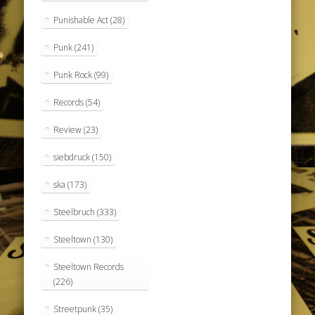
Punishable Act
(28)
Punk
(241)
Punk Rock
(99)
Records
(54)
Review
(23)
siebdruck
(150)
ska
(173)
Steelbruch
(333)
Steeltown
(130)
Steeltown Records
(226)
Streetpunk
(35)