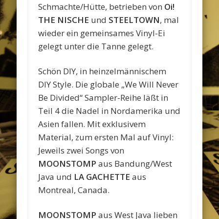
Schmachte/Hütte, betrieben von
Oi!
THE NISCHE
und
STEELTOWN
, mal
wieder ein gemeinsames Vinyl-Ei
gelegt unter die Tanne gelegt.
Schön DIY, in heinzelmännischem
DIY Style. Die globale „We Will Never
Be Divided“ Sampler-Reihe läßt in
Teil 4 die Nadel in Nordamerika und
Asien fallen. Mit exklusivem
Material, zum ersten Mal auf Vinyl:
Jeweils zwei Songs von
MOONSTOMP
aus Bandung/West
Java und
LA GACHETTE
aus
Montreal, Canada.
MOONSTOMP
aus West Java lieben