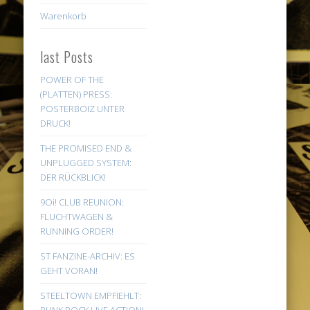
Warenkorb
last Posts
POWER OF THE
(PLATTEN) PRESS:
POSTERBOIZ UNTER
DRUCK!
THE PROMISED END &
UNPLUGGED SYSTEM:
DER RÜCKBLICK!
9Oi! CLUB REUNION:
FLUCHTWAGEN &
RUNNING ORDER!
ST FANZINE-ARCHIV: ES
GEHT VORAN!
STEELTOWN EMPFIEHLT: