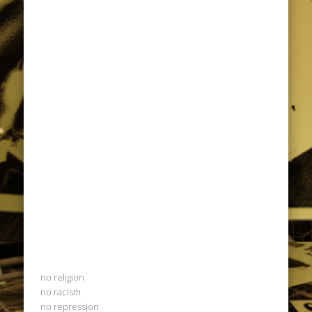
no religion
no racism
no repression