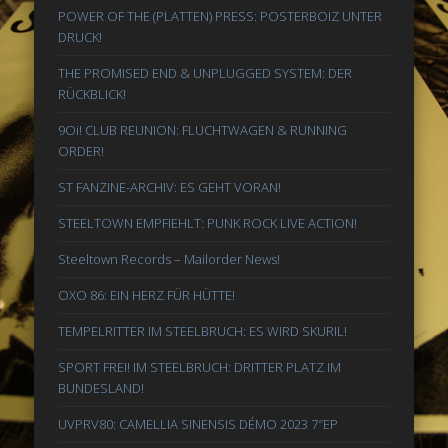
POWER OF THE (PLATTEN) PRESS: POSTERBOIZ UNTER
DRUCK!
THE PROMISED END & UNPLUGGED SYSTEM: DER
RÜCKBLICK!
9Oi! CLUB REUNION: FLUCHTWAGEN & RUNNING
ORDER!
ST FANZINE-ARCHIV: ES GEHT VORAN!
STEELTOWN EMPFIEHLT: PUNK ROCK LIVE ACTION!
Steeltown Records – Mailorder News!
OXO 86: EIN HERZ FÜR HÜTTE!
TEMPELRITTER IM STEELBRUCH: ES WIRD SKURIL!
SPORT FREI! IM STEELBRUCH: DRITTER PLATZ IM
BUNDESLAND!
UVPRV80: CAMELLIA SINENSIS DÉMO 2023 7″EP