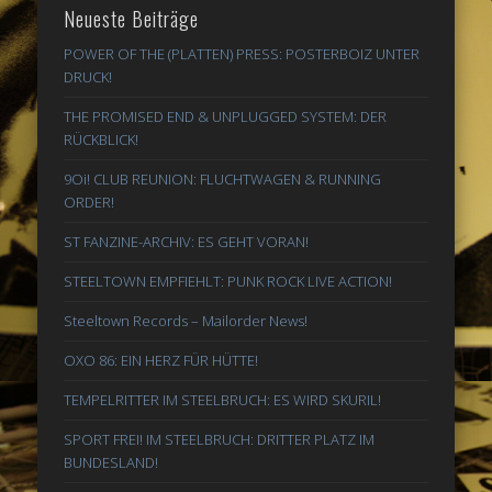
Neueste Beiträge
POWER OF THE (PLATTEN) PRESS: POSTERBOIZ UNTER
DRUCK!
THE PROMISED END & UNPLUGGED SYSTEM: DER
RÜCKBLICK!
9Oi! CLUB REUNION: FLUCHTWAGEN & RUNNING
ORDER!
ST FANZINE-ARCHIV: ES GEHT VORAN!
STEELTOWN EMPFIEHLT: PUNK ROCK LIVE ACTION!
Steeltown Records – Mailorder News!
OXO 86: EIN HERZ FÜR HÜTTE!
TEMPELRITTER IM STEELBRUCH: ES WIRD SKURIL!
SPORT FREI! IM STEELBRUCH: DRITTER PLATZ IM
BUNDESLAND!