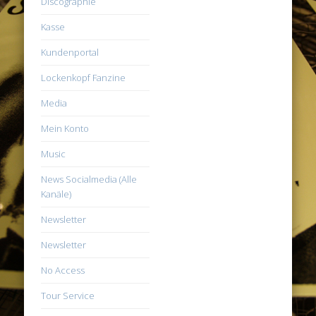
Discographie
Kasse
Kundenportal
Lockenkopf Fanzine
Media
Mein Konto
Music
News Socialmedia (Alle
Kanäle)
Newsletter
Newsletter
No Access
Tour Service