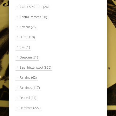
COCK SPARRER
(24)
Contra Records
(38)
Cottbus
(26)
D.I.Y.
(110)
diy
(61)
Dresden
(51)
Eisenhüttenstadt
(326)
Fanzine
(62)
Fanzines
(117)
Festival
(31)
Hardcore
(227)