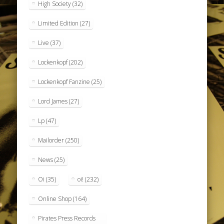
High Society
(32)
Limited Edition
(27)
Live
(37)
Lockenkopf
(202)
Lockenkopf Fanzine
(25)
Lord James
(27)
Lp
(47)
Mailorder
(250)
News
(25)
Oi
(35)
oi!
(232)
Online Shop
(164)
Pirates Press Records