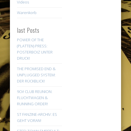
Videos
Warenkorb
last Posts
POWER OF THE
(PLATTEN) PRESS:
POSTERBOIZ UNTER
DRUCK!
THE PROMISED END &
UNPLUGGED SYSTEM:
DER RÜCKBLICK!
9Oi! CLUB REUNION:
FLUCHTWAGEN &
RUNNING ORDER!
ST FANZINE-ARCHIV: ES
GEHT VORAN!
STEELTOWN EMPFIEHLT: