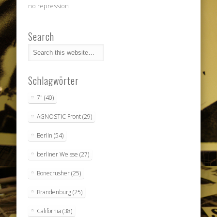
no repression
Search
Schlagwörter
7"
(40)
AGNOSTIC Front
(29)
Berlin
(54)
berliner Weisse
(27)
Bonecrusher
(25)
Brandenburg
(25)
California
(38)