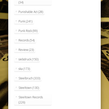
(34)
Punishable Act
(28)
Punk
(241)
Punk Rock
(99)
Records
(54)
Review
(23)
siebdruck
(150)
ska
(173)
Steelbruch
(333)
Steeltown
(130)
Steeltown Records
(226)