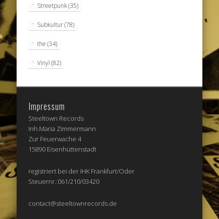
Streetpunk
(35)
Subkultur
(78)
the
(34)
Vinyl
(82)
Impressum
Steeltown Records
Inh.Maria Zimmermann
Zur Feuerwache 4
15890 Eisenhüttenstadt
registriert bei der IHK Frankfurt/Oder
Steuernr.:061/210/03420
contact@steeltownrecords.de