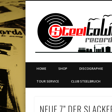
book
Twitter
Vimeo
Dribble
LinkedIn
LABEL | MERCH | PRINT | DIY | FANZINE | TOURSERVICE
HOME
SHOP
DISCOGRAPHIE
TOUR SERVICE
CLUB STEELBRUCH
NEUE 7” DER SLACKE