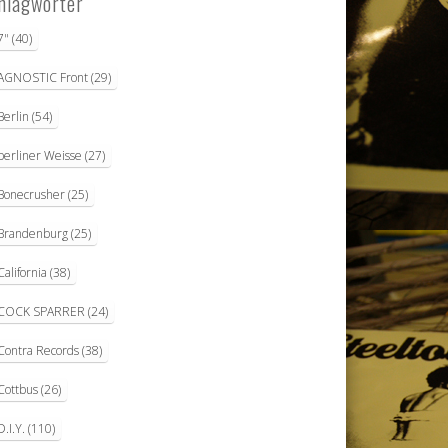
hlagwörter
7"
(40)
AGNOSTIC Front
(29)
Berlin
(54)
berliner Weisse
(27)
Bonecrusher
(25)
Brandenburg
(25)
California
(38)
COCK SPARRER
(24)
Contra Records
(38)
Cottbus
(26)
D.I.Y.
(110)