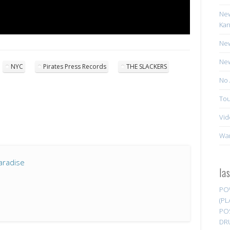
New
Kan
New
New
NYC
Pirates Press Records
THE SLACKERS
No 
Tou
Vid
Wa
aradise
la
PO
(PL
PO
DR