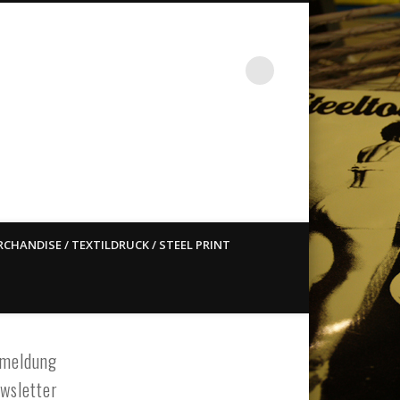
st ain`t dead so straight
CHANDISE / TEXTILDRUCK / STEEL PRINT
meldung
wsletter