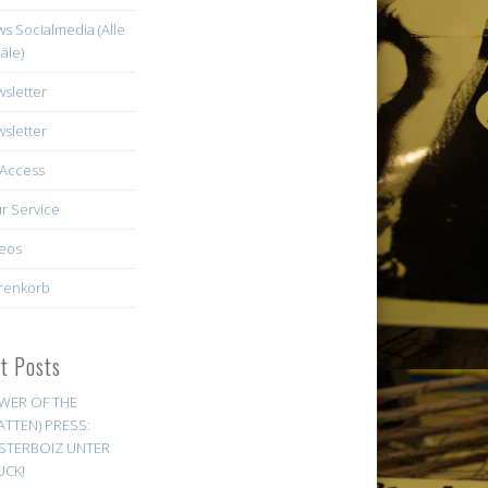
s Socialmedia (Alle
äle)
sletter
sletter
Access
r Service
eos
renkorb
st Posts
WER OF THE
ATTEN) PRESS:
STERBOIZ UNTER
UCK!