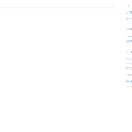
TH
UN
DER
9Oi
FL
RU
ST 
GE
ST
PUN
ACT