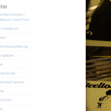
iten
d Merchandise /
tildruck / Steel Print
b Steelbruch
tact
enschutzerklärung
cographie
se
denportal
kenkopf Fanzine
dia
n Konto
ic