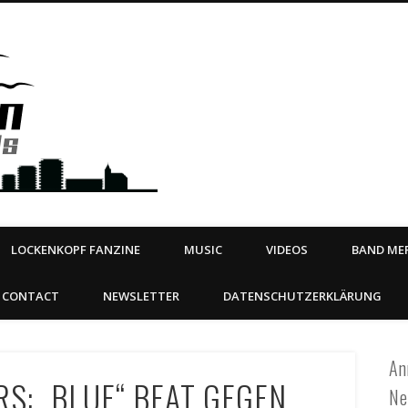
Steeltown Records – Ea
 | BOOKING
ahead
LOCKENKOPF FANZINE
MUSIC
VIDEOS
BAND MER
CONTACT
NEWSLETTER
DATENSCHUTZERKLÄRUNG
An
RS: „BLUE“ BEAT GEGEN
Ne