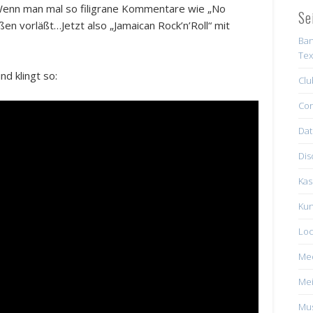
Wenn man mal so filigrane Kommentare wie „No
Se
ußen vorläßt…Jetzt also „Jamaican Rock’n’Roll“ mit
Ban
Tex
d klingt so:
Clu
Con
Dat
Dis
Kas
Kun
Loc
Me
Mei
Mus