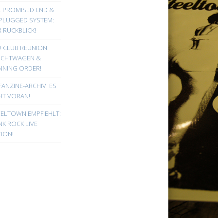
E PROMISED END &
PLUGGED SYSTEM:
 RÜCKBLICK!
! CLUB REUNION:
UCHTWAGEN &
NNING ORDER!
FANZINE-ARCHIV: ES
HT VORAN!
EELTOWN EMPFIEHLT:
K ROCK LIVE
ION!