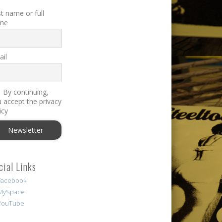
st name or full
me
il
By continuing,
 accept the privacy
icy
cial Links