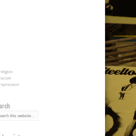
religion
racism
repression
arch