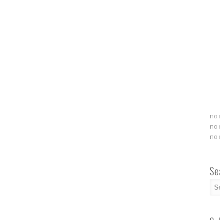
no 
no 
no 
Se