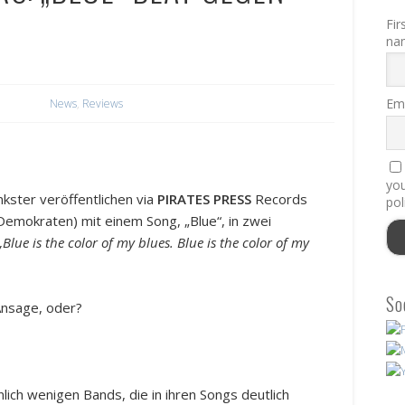
Fir
na
Ema
News
,
Reviews
you
nkster veröffentlichen via
PIRATES PRESS
Records
pol
emokraten) mit einem Song, „Blue“, in zwei
„Blue is the color of my blues. Blue is the color of my
So
Ansage, oder?
lich wenigen Bands, die in ihren Songs deutlich