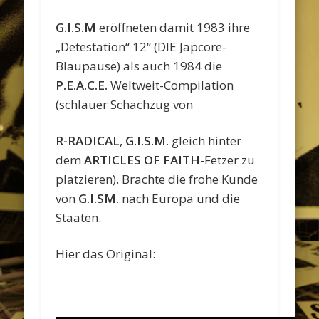
G.I.S.M
eröffneten damit 1983 ihre
„Detestation“ 12“ (DIE Japcore-
Blaupause) als auch 1984 die
P.E.A.C.E.
Weltweit-Compilation
(schlauer Schachzug von
R-RADICAL
,
G.I.S.M.
gleich hinter
dem
ARTICLES OF FAITH
-Fetzer zu
platzieren). Brachte die frohe Kunde
von
G.I.SM.
nach Europa und die
Staaten.
Hier das Original: