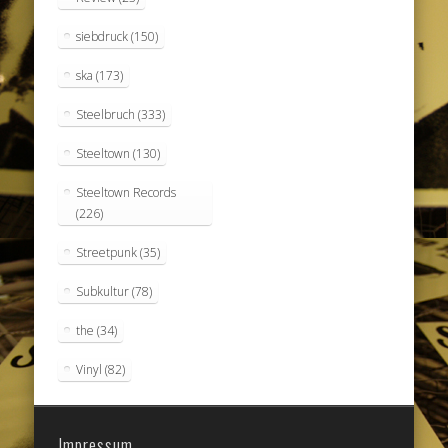
siebdruck
(150)
ska
(173)
Steelbruch
(333)
Steeltown
(130)
Steeltown Records
(226)
Streetpunk
(35)
Subkultur
(78)
the
(34)
Vinyl
(82)
Impressum