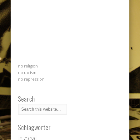
no religion
no racism
no repression
Search
Schlagwörter
7"
(40)