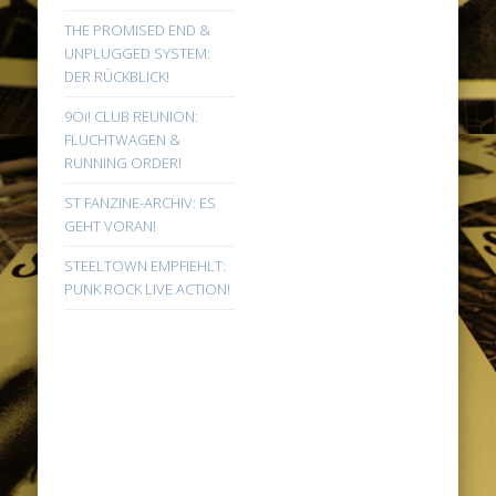
THE PROMISED END &
UNPLUGGED SYSTEM:
DER RÜCKBLICK!
9Oi! CLUB REUNION:
FLUCHTWAGEN &
RUNNING ORDER!
ST FANZINE-ARCHIV: ES
GEHT VORAN!
STEELTOWN EMPFIEHLT:
PUNK ROCK LIVE ACTION!