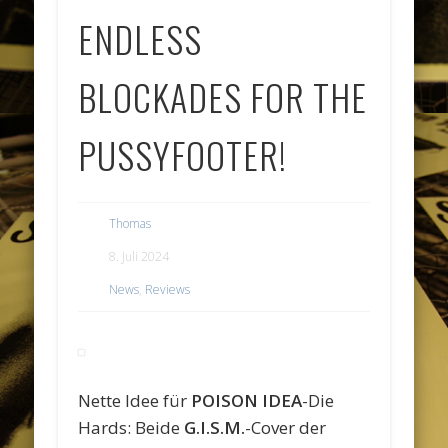
ENDLESS
BLOCKADES FOR THE
PUSSYFOOTER!
Thomas
8. Juli 2024
News
,
Reviews
Nette Idee für
POISON IDEA
-Die
Hards: Beide
G.I.S.M.
-Cover der