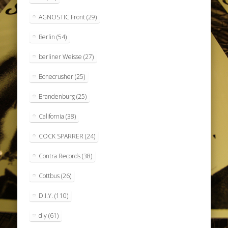
AGNOSTIC Front
(29)
Berlin
(54)
berliner Weisse
(27)
Bonecrusher
(25)
Brandenburg
(25)
California
(38)
COCK SPARRER
(24)
Contra Records
(38)
Cottbus
(26)
D.I.Y.
(110)
diy
(61)