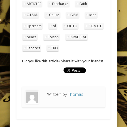
ARTICLES
Discharge
Faith
G.I.S.M.
Gauze
GISM
idea
Lipcream
of
OUTO
P.E.A.C.E.
peace
Poison
R-RADICAL
Records
TKO
Did you like this article? Share it with your friends!
Written by
Thomas