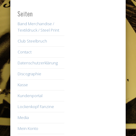
Seiten
Band Merchandise /
Textildruck / Steel Print
Club Steelbruch
Contact
Datenschutzerklärung
Discographie
Kasse
Kundenportal
Lockenkopf Fanzine
Media
Mein Konto