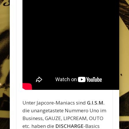
Unter Japcore-Maniacs sind
G.I.S.M.
die unangetastete Nummero Uno im
Business, GAUZE, LIPCREAM, OUTO
etc. haben die
DISCHARGE
-Basics