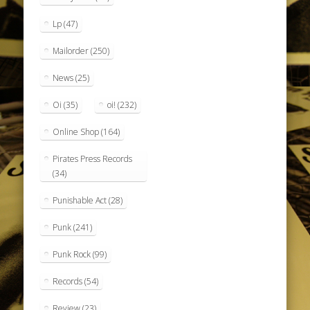
Lp
(47)
Mailorder
(250)
News
(25)
Oi
(35)
oi!
(232)
Online Shop
(164)
Pirates Press Records
(34)
Punishable Act
(28)
Punk
(241)
Punk Rock
(99)
Records
(54)
Review
(23)