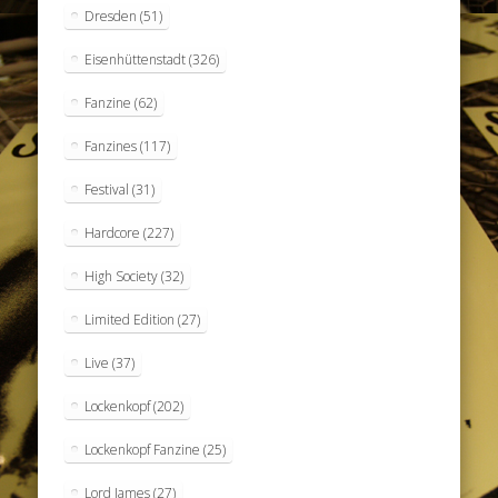
Dresden
(51)
Eisenhüttenstadt
(326)
Fanzine
(62)
Fanzines
(117)
Festival
(31)
Hardcore
(227)
High Society
(32)
Limited Edition
(27)
Live
(37)
Lockenkopf
(202)
Lockenkopf Fanzine
(25)
Lord James
(27)