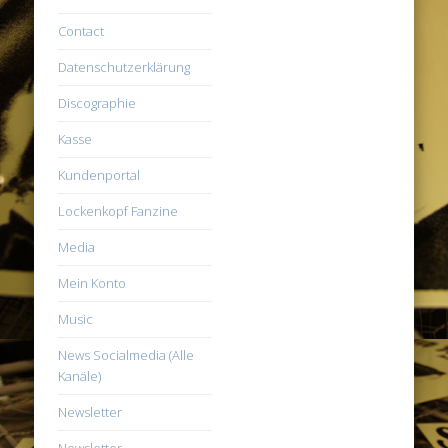
Contact
Datenschutzerklärung
Discographie
Kasse
Kundenportal
Lockenkopf Fanzine
Media
Mein Konto
Music
News Socialmedia (Alle
Kanäle)
Newsletter
Newsletter