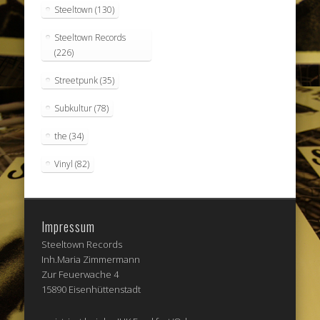
Steeltown
(130)
Steeltown Records
(226)
Streetpunk
(35)
Subkultur
(78)
the
(34)
Vinyl
(82)
Impressum
Steeltown Records
Inh.Maria Zimmermann
Zur Feuerwache 4
15890 Eisenhüttenstadt