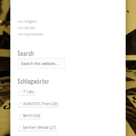
no religion
no racism
no repression
Search
Schlagwörter
7"
(40)
AGNOSTIC Front
(29)
Berlin
(54)
berliner Weisse
(27)