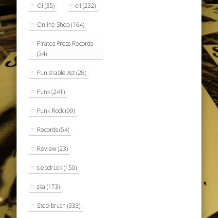
Oi
(35)
oi!
(232)
Online Shop
(164)
Pirates Press Records
(34)
Punishable Act
(28)
Punk
(241)
Punk Rock
(99)
Records
(54)
Review
(23)
siebdruck
(150)
ska
(173)
Steelbruch
(333)