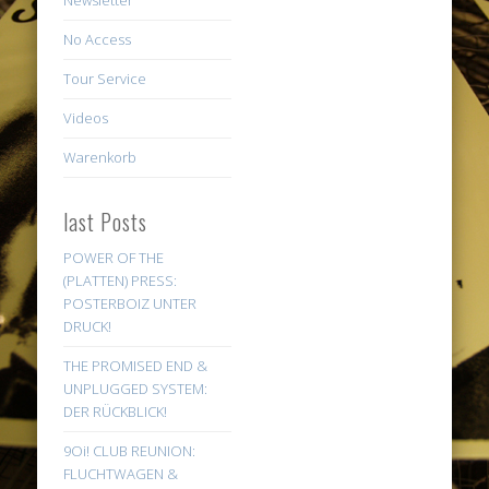
No Access
Tour Service
Videos
Warenkorb
last Posts
POWER OF THE
(PLATTEN) PRESS:
POSTERBOIZ UNTER
DRUCK!
THE PROMISED END &
UNPLUGGED SYSTEM:
DER RÜCKBLICK!
9Oi! CLUB REUNION:
FLUCHTWAGEN &