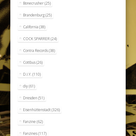
Bonecrusher
(25)
Brandenburg
(25)
California
(38)
COCK SPARRER
(24)
Contra Records
(38)
Cottbus
(26)
D.I.Y.
(110)
diy
(61)
Dresden
(51)
Eisenhüttenstadt
(326)
Fanzine
(62)
Fanzines
(117)