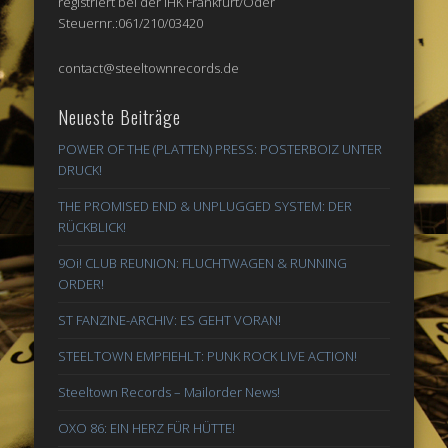
registriert bei der IHK Frankfurt/Oder
Steuernr.:061/210/03420
contact@steeltownrecords.de
Neueste Beiträge
POWER OF THE (PLATTEN) PRESS: POSTERBOIZ UNTER
DRUCK!
THE PROMISED END & UNPLUGGED SYSTEM: DER
RÜCKBLICK!
9Oi! CLUB REUNION: FLUCHTWAGEN & RUNNING
ORDER!
ST FANZINE-ARCHIV: ES GEHT VORAN!
STEELTOWN EMPFIEHLT: PUNK ROCK LIVE ACTION!
Steeltown Records – Mailorder News!
OXO 86: EIN HERZ FÜR HÜTTE!