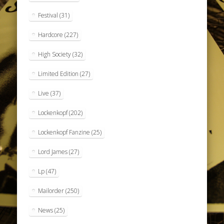
Festival
(31)
Hardcore
(227)
High Society
(32)
Limited Edition
(27)
Live
(37)
Lockenkopf
(202)
Lockenkopf Fanzine
(25)
Lord James
(27)
Lp
(47)
Mailorder
(250)
News
(25)