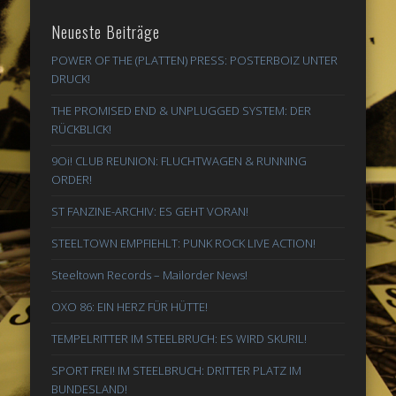
Neueste Beiträge
POWER OF THE (PLATTEN) PRESS: POSTERBOIZ UNTER
DRUCK!
THE PROMISED END & UNPLUGGED SYSTEM: DER
RÜCKBLICK!
9Oi! CLUB REUNION: FLUCHTWAGEN & RUNNING
ORDER!
ST FANZINE-ARCHIV: ES GEHT VORAN!
STEELTOWN EMPFIEHLT: PUNK ROCK LIVE ACTION!
Steeltown Records – Mailorder News!
OXO 86: EIN HERZ FÜR HÜTTE!
TEMPELRITTER IM STEELBRUCH: ES WIRD SKURIL!
SPORT FREI! IM STEELBRUCH: DRITTER PLATZ IM
BUNDESLAND!