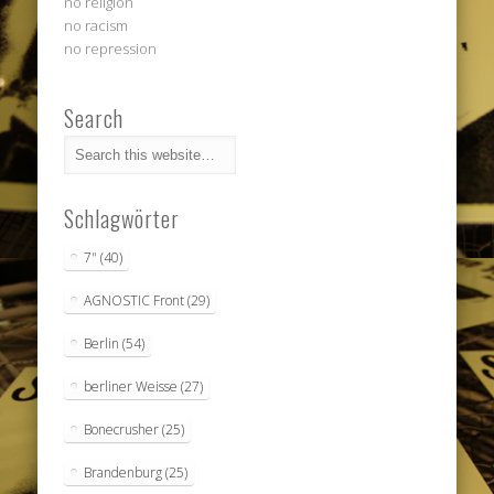
no religion
no racism
no repression
Search
Schlagwörter
7"
(40)
AGNOSTIC Front
(29)
Berlin
(54)
berliner Weisse
(27)
Bonecrusher
(25)
Brandenburg
(25)