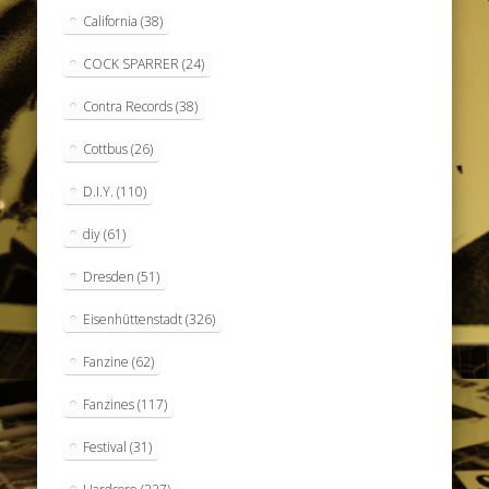
California
(38)
COCK SPARRER
(24)
Contra Records
(38)
Cottbus
(26)
D.I.Y.
(110)
diy
(61)
Dresden
(51)
Eisenhüttenstadt
(326)
Fanzine
(62)
Fanzines
(117)
Festival
(31)