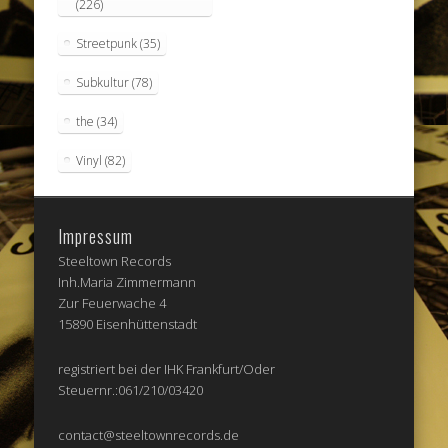
(226)
Streetpunk
(35)
Subkultur
(78)
the
(34)
Vinyl
(82)
Impressum
Steeltown Records
Inh.Maria Zimmermann
Zur Feuerwache 4
15890 Eisenhüttenstadt
registriert bei der IHK Frankfurt/Oder
Steuernr.:061/210/03420
contact@steeltownrecords.de