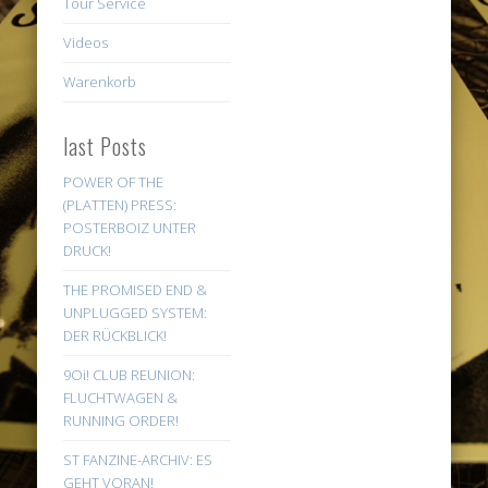
Tour Service
Videos
Warenkorb
last Posts
POWER OF THE
(PLATTEN) PRESS:
POSTERBOIZ UNTER
DRUCK!
THE PROMISED END &
UNPLUGGED SYSTEM:
DER RÜCKBLICK!
9Oi! CLUB REUNION:
FLUCHTWAGEN &
RUNNING ORDER!
ST FANZINE-ARCHIV: ES
GEHT VORAN!