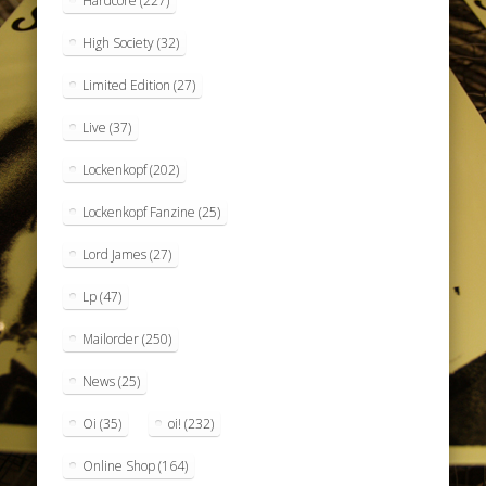
Hardcore
(227)
High Society
(32)
Limited Edition
(27)
Live
(37)
Lockenkopf
(202)
Lockenkopf Fanzine
(25)
Lord James
(27)
Lp
(47)
Mailorder
(250)
News
(25)
Oi
(35)
oi!
(232)
Online Shop
(164)