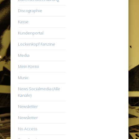
Discographie
Kasse
Kundenportal
Lockenkopf Fanzine
Media
Mein Konto
Music
News Socialmedia (Alle
Kanäle)
Newsletter
Newsletter
No Access