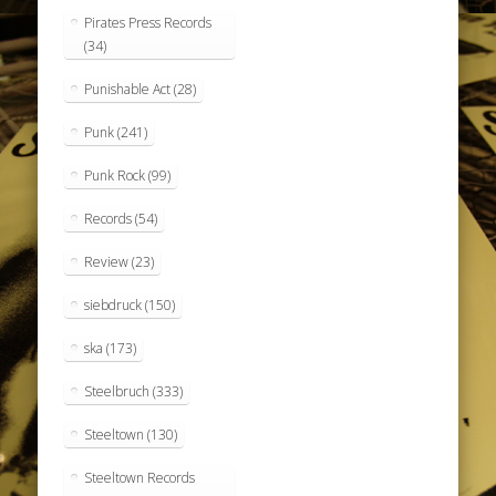
Pirates Press Records
(34)
Punishable Act
(28)
Punk
(241)
Punk Rock
(99)
Records
(54)
Review
(23)
siebdruck
(150)
ska
(173)
Steelbruch
(333)
Steeltown
(130)
Steeltown Records