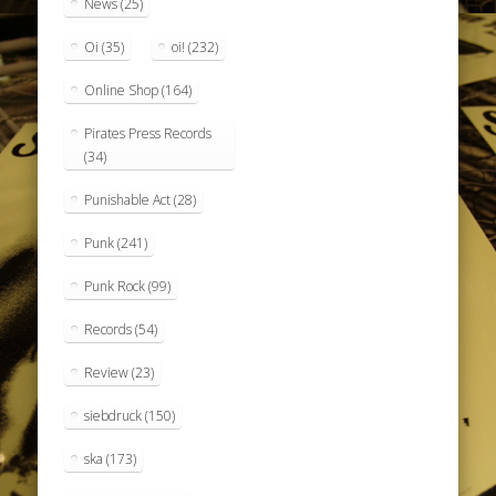
News
(25)
Oi
(35)
oi!
(232)
Online Shop
(164)
Pirates Press Records
(34)
Punishable Act
(28)
Punk
(241)
Punk Rock
(99)
Records
(54)
Review
(23)
siebdruck
(150)
ska
(173)