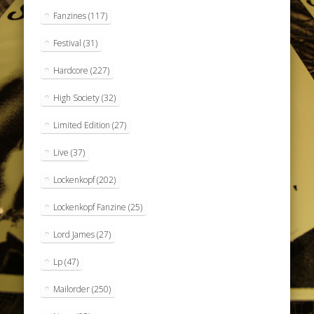
Fanzines
(117)
Festival
(31)
Hardcore
(227)
High Society
(32)
Limited Edition
(27)
Live
(37)
Lockenkopf
(202)
Lockenkopf Fanzine
(25)
Lord James
(27)
Lp
(47)
Mailorder
(250)