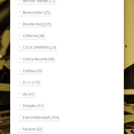
berliner Weisse
(27)
Bonecrusher
(25)
Brandenburg
(25)
California
(38)
COCK SPARRER
(24)
Contra Records
(38)
Cottbus
(26)
D.I.Y.
(110)
diy
(61)
Dresden
(51)
Eisenhüttenstadt
(326)
Fanzine
(62)