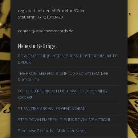
registriert bei der IHK Frankfurt/Oder
Steuernr.:061/210/03420
contact@steeltownrecords.de
Neueste Beiträge
POWER OF THE (PLATTEN) PRESS: POSTERBOIZ UNTER
DRUCK!
THE PROMISED END & UNPLUGGED SYSTEM: DER
RÜCKBLICK!
9Oi! CLUB REUNION: FLUCHTWAGEN & RUNNING
ORDER!
ST FANZINE-ARCHIV: ES GEHT VORAN!
STEELTOWN EMPFIEHLT: PUNK ROCK LIVE ACTION!
Steeltown Records – Mailorder News!