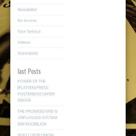
Newsletter
No Access
Tour Service
Videos
Warenkorb
last Posts
POWER OF THE
(PLATTEN) PRESS:
POSTERBOIZ UNTER
DRUCK!
THE PROMISED END &
UNPLUGGED SYSTEM:
DER RÜCKBLICK!
9Oi! CLUB REUNION: