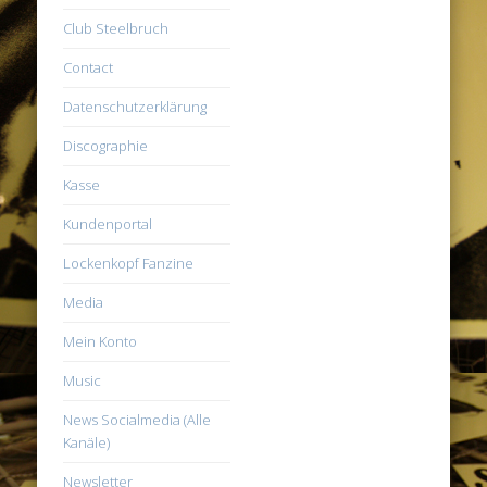
Club Steelbruch
Contact
Datenschutzerklärung
Discographie
Kasse
Kundenportal
Lockenkopf Fanzine
Media
Mein Konto
Music
News Socialmedia (Alle
Kanäle)
Newsletter