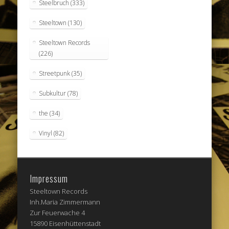
Steelbruch
(333)
Steeltown
(130)
Steeltown Records
(226)
Streetpunk
(35)
Subkultur
(78)
the
(34)
Vinyl
(82)
Impressum
Steeltown Records
Inh.Maria Zimmermann
Zur Feuerwache 4
15890 Eisenhüttenstadt