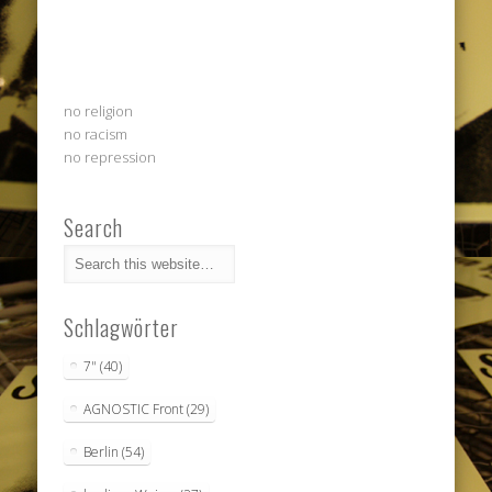
no religion
no racism
no repression
Search
Schlagwörter
7"
(40)
AGNOSTIC Front
(29)
Berlin
(54)