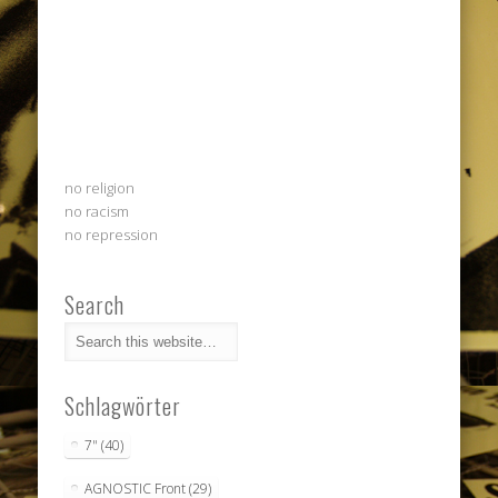
no religion
no racism
no repression
Search
Schlagwörter
7"
(40)
AGNOSTIC Front
(29)