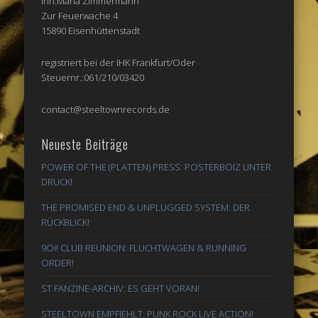
Inh.Maria Zimmermann
Zur Feuerwache 4
15890 Eisenhüttenstadt
registriert bei der IHK Frankfurt/Oder
Steuernr.:061/210/03420
contact@steeltownrecords.de
Neueste Beiträge
POWER OF THE (PLATTEN) PRESS: POSTERBOIZ UNTER
DRUCK!
THE PROMISED END & UNPLUGGED SYSTEM: DER
RÜCKBLICK!
9Oi! CLUB REUNION: FLUCHTWAGEN & RUNNING
ORDER!
ST FANZINE-ARCHIV: ES GEHT VORAN!
STEELTOWN EMPFIEHLT: PUNK ROCK LIVE ACTION!