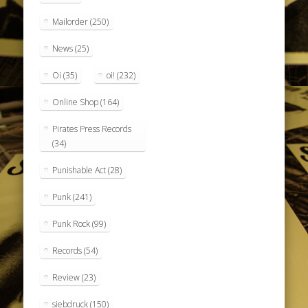
Mailorder
(250)
News
(25)
Oi
(35)
oi!
(232)
Online Shop
(164)
Pirates Press Records
(34)
Punishable Act
(28)
Punk
(241)
Punk Rock
(99)
Records
(54)
Review
(23)
siebdruck
(150)