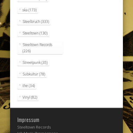
ska
(173)
Steelbruch
(333)
Steeltown
(130)
Steeltown Records
(226)
Streetpunk
(35)
Subkultur
(78)
the
(34)
Vinyl
(82)
Impressum
Steeltown Records