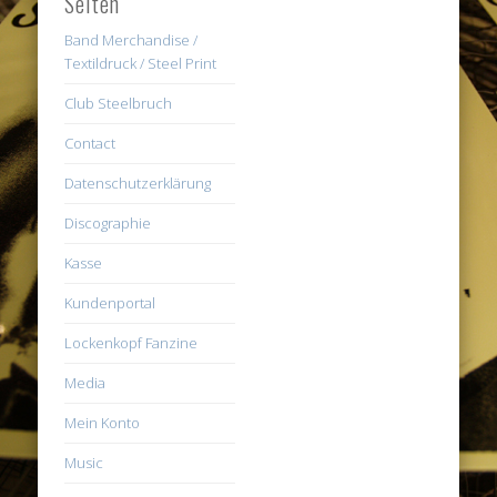
Seiten
Band Merchandise /
Textildruck / Steel Print
Club Steelbruch
Contact
Datenschutzerklärung
Discographie
Kasse
Kundenportal
Lockenkopf Fanzine
Media
Mein Konto
Music