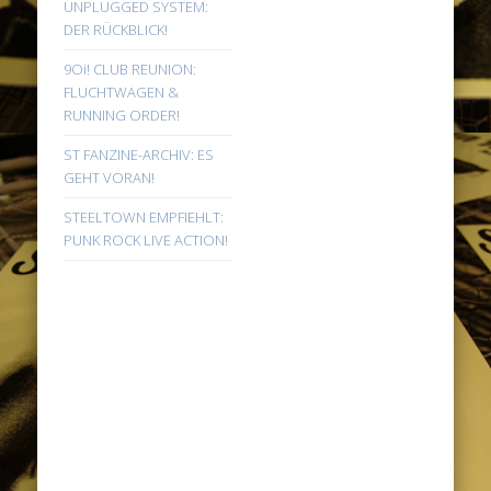
UNPLUGGED SYSTEM:
DER RÜCKBLICK!
9Oi! CLUB REUNION:
FLUCHTWAGEN &
RUNNING ORDER!
ST FANZINE-ARCHIV: ES
GEHT VORAN!
STEELTOWN EMPFIEHLT:
PUNK ROCK LIVE ACTION!