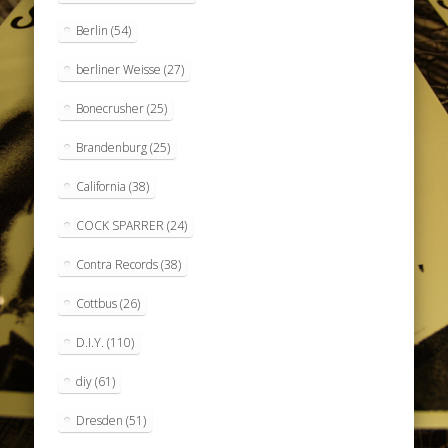
Berlin
(54)
berliner Weisse
(27)
Bonecrusher
(25)
Brandenburg
(25)
California
(38)
COCK SPARRER
(24)
Contra Records
(38)
Cottbus
(26)
D.I.Y.
(110)
diy
(61)
Dresden
(51)