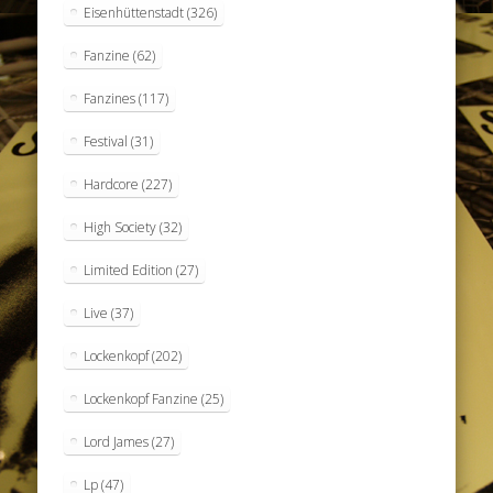
Eisenhüttenstadt
(326)
Fanzine
(62)
Fanzines
(117)
Festival
(31)
Hardcore
(227)
High Society
(32)
Limited Edition
(27)
Live
(37)
Lockenkopf
(202)
Lockenkopf Fanzine
(25)
Lord James
(27)
Lp
(47)