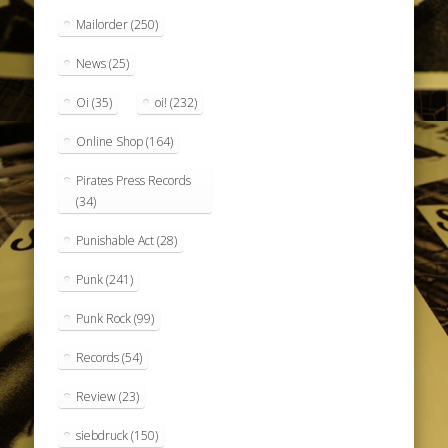
Mailorder
(250)
News
(25)
Oi
(35)
oi!
(232)
Online Shop
(164)
Pirates Press Records
(34)
Punishable Act
(28)
Punk
(241)
Punk Rock
(99)
Records
(54)
Review
(23)
siebdruck
(150)