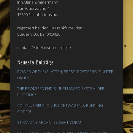
Inh.Maria Zimmermann
Zur Feuerwache 4
15890 Eisenhüttenstadt
registriert bei der IHK Frankfurt/Oder
Steuernr.:061/210/03420
contact@steeltownrecords.de
Neueste Beiträge
POWER OF THE (PLATTEN) PRESS: POSTERBOIZ UNTER
DRUCK!
THE PROMISED END & UNPLUGGED SYSTEM: DER
RÜCKBLICK!
9Oi! CLUB REUNION: FLUCHTWAGEN & RUNNING
ORDER!
ST FANZINE-ARCHIV: ES GEHT VORAN!
STEELTOWN EMPFIEHLT: PUNK ROCK LIVE ACTION!