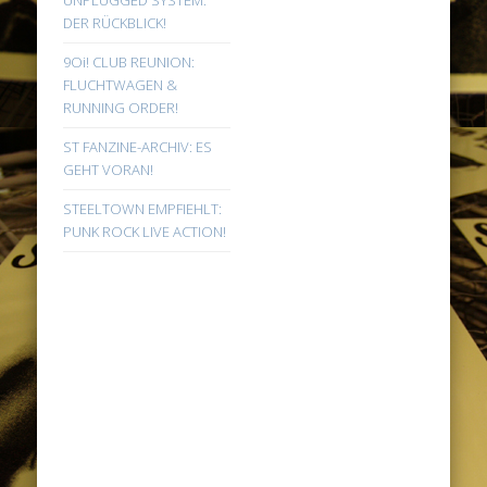
DER RÜCKBLICK!
9Oi! CLUB REUNION:
FLUCHTWAGEN &
RUNNING ORDER!
ST FANZINE-ARCHIV: ES
GEHT VORAN!
STEELTOWN EMPFIEHLT:
PUNK ROCK LIVE ACTION!