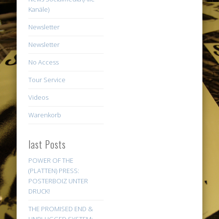
Kanäle)
Newsletter
Newsletter
No Access
Tour Service
Videos
Warenkorb
last Posts
POWER OF THE
(PLATTEN) PRESS:
POSTERBOIZ UNTER
DRUCK!
THE PROMISED END &
UNPLUGGED SYSTEM: