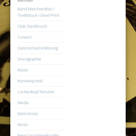
Band Merchandise /
Textildruck / Steel Print
Club Steelbruch
Contact
Datenschutzerklärung
Discographie
Kasse
Kundenportal
Lockenkopf Fanzine
Media
Mein Konto
Music
News Socialmedia (Alle