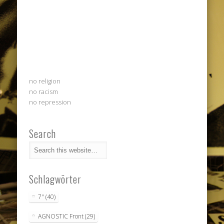
no religion
no racism
no repression
Search
Schlagwörter
7"
(40)
AGNOSTIC Front
(29)