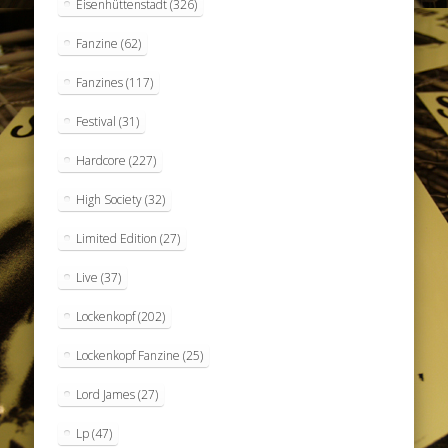
Eisenhüttenstadt
(326)
Fanzine
(62)
Fanzines
(117)
Festival
(31)
Hardcore
(227)
High Society
(32)
Limited Edition
(27)
Live
(37)
Lockenkopf
(202)
Lockenkopf Fanzine
(25)
Lord James
(27)
Lp
(47)