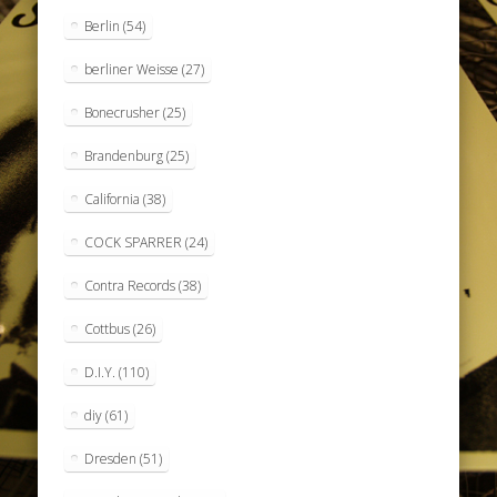
Berlin
(54)
berliner Weisse
(27)
Bonecrusher
(25)
Brandenburg
(25)
California
(38)
COCK SPARRER
(24)
Contra Records
(38)
Cottbus
(26)
D.I.Y.
(110)
diy
(61)
Dresden
(51)