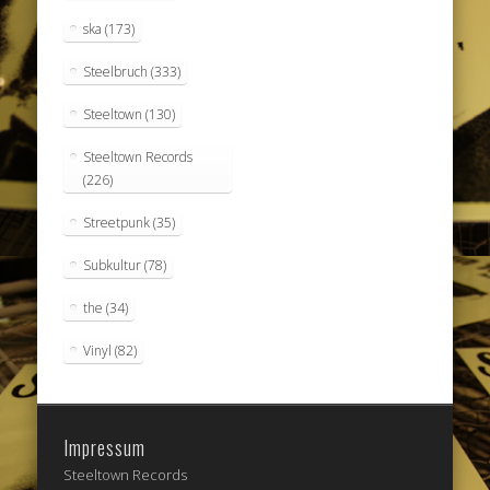
ska
(173)
Steelbruch
(333)
Steeltown
(130)
Steeltown Records
(226)
Streetpunk
(35)
Subkultur
(78)
the
(34)
Vinyl
(82)
Impressum
Steeltown Records