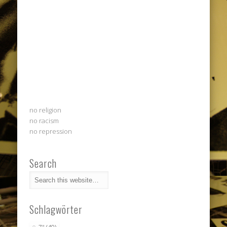
no religion
no racism
no repression
Search
Schlagwörter