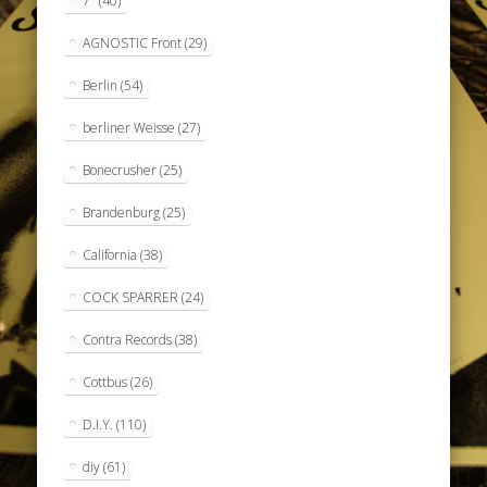
7"
(40)
AGNOSTIC Front
(29)
Berlin
(54)
berliner Weisse
(27)
Bonecrusher
(25)
Brandenburg
(25)
California
(38)
COCK SPARRER
(24)
Contra Records
(38)
Cottbus
(26)
D.I.Y.
(110)
diy
(61)