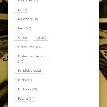
Lord James
(27)
Lp
(47)
Mailorder
(250)
News
(25)
Oi
(35)
oi!
(232)
Online Shop
(164)
Pirates Press Records
(34)
Punishable Act
(28)
Punk
(241)
Punk Rock
(99)
Records
(54)