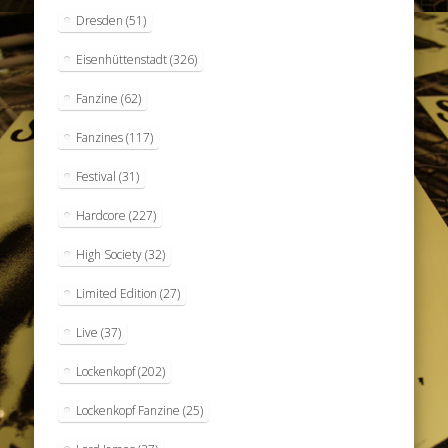
Dresden
(51)
Eisenhüttenstadt
(326)
Fanzine
(62)
Fanzines
(117)
Festival
(31)
Hardcore
(227)
High Society
(32)
Limited Edition
(27)
Live
(37)
Lockenkopf
(202)
Lockenkopf Fanzine
(25)