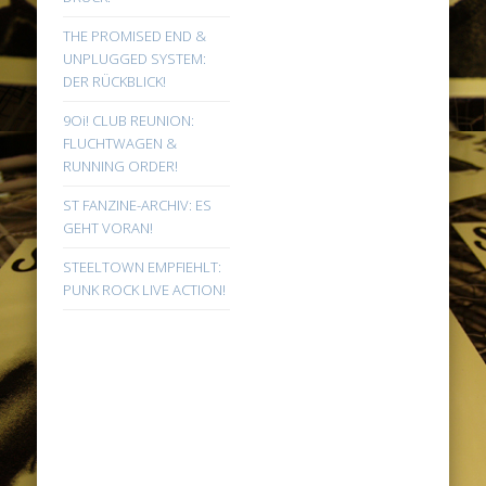
THE PROMISED END &
UNPLUGGED SYSTEM:
DER RÜCKBLICK!
9Oi! CLUB REUNION:
FLUCHTWAGEN &
RUNNING ORDER!
ST FANZINE-ARCHIV: ES
GEHT VORAN!
STEELTOWN EMPFIEHLT:
PUNK ROCK LIVE ACTION!