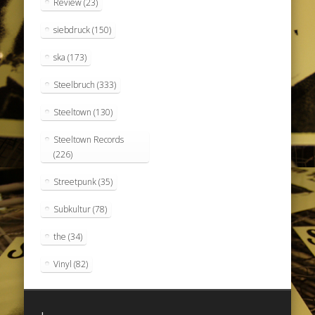
Review
(23)
siebdruck
(150)
ska
(173)
Steelbruch
(333)
Steeltown
(130)
Steeltown Records
(226)
Streetpunk
(35)
Subkultur
(78)
the
(34)
Vinyl
(82)