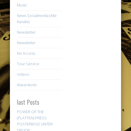
Music
News Socialmedia (Alle
Kanäle)
Newsletter
Newsletter
No Access
Tour Service
Videos
Warenkorb
last Posts
POWER OF THE
(PLATTEN) PRESS:
POSTERBOIZ UNTER
DRUCK!