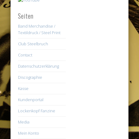
Seiten
Band Merchandise /
Textildruck / Steel Print
Club Steelbruch
Contact
Datenschutzerklärung
Discographie
Kasse
Kundenportal
Lockenkopf Fanzine
Media
Mein Konto