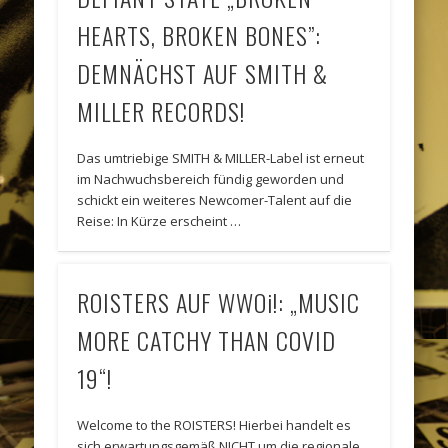
HEARTS, BROKEN BONES”:
DEMNÄCHST AUF SMITH &
MILLER RECORDS!
Das umtriebige SMITH & MILLER-Label ist erneut
im Nachwuchsbereich fündig geworden und
schickt ein weiteres Newcomer-Talent auf die
Reise: In Kürze erscheint …
ROISTERS AUF WWOi!: „MUSIC
MORE CATCHY THAN COVID
19“!
Welcome to the ROISTERS! Hierbei handelt es
sich erwartungsgemäß NICHT um die regionale