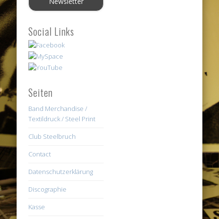
Social Links
Seiten
Band Merchandise /
Textildruck / Steel Print
Club Steelbruch
Contact
Datenschutzerklärung
Discographie
Kasse