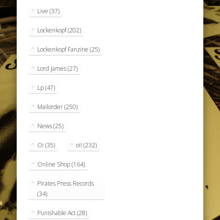
Live
(37)
Lockenkopf
(202)
Lockenkopf Fanzine
(25)
Lord James
(27)
Lp
(47)
Mailorder
(250)
News
(25)
Oi
(35)
oi!
(232)
Online Shop
(164)
Pirates Press Records
(34)
Punishable Act
(28)