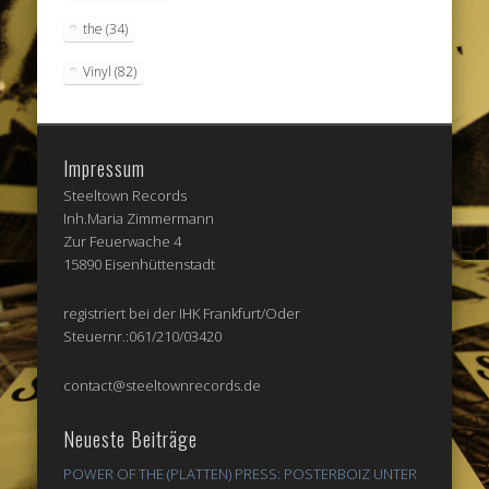
the
(34)
Vinyl
(82)
Impressum
Steeltown Records
Inh.Maria Zimmermann
Zur Feuerwache 4
15890 Eisenhüttenstadt
registriert bei der IHK Frankfurt/Oder
Steuernr.:061/210/03420
contact@steeltownrecords.de
Neueste Beiträge
POWER OF THE (PLATTEN) PRESS: POSTERBOIZ UNTER