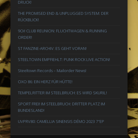
DRUCK!
THE PROMISED END & UNPLUGGED SYSTEM: DER
RÜCKBLICK!
9Oi! CLUB REUNION: FLUCHTWAGEN & RUNNING
ORDER!
ST FANZINE-ARCHIV: ES GEHT VORAN!
STEELTOWN EMPFIEHLT: PUNK ROCK LIVE ACTION!
Steeltown Records – Mailorder News!
OXO 86: EIN HERZ FÜR HÜTTE!
TEMPELRITTER IM STEELBRUCH: ES WIRD SKURIL!
SPORT FREI! IM STEELBRUCH: DRITTER PLATZ IM
BUNDESLAND!
UVPRV80: CAMELLIA SINENSIS DÉMO 2023 7″EP