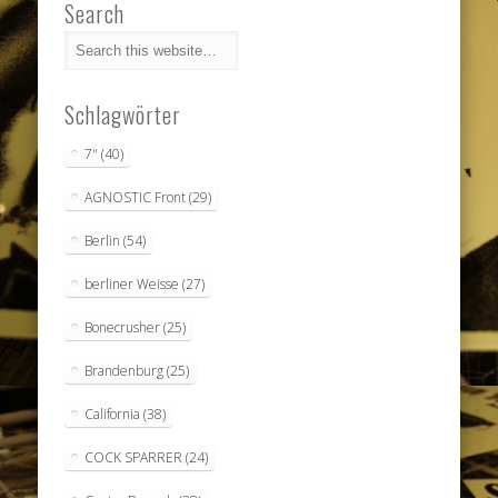
Search
Schlagwörter
7"
(40)
AGNOSTIC Front
(29)
Berlin
(54)
berliner Weisse
(27)
Bonecrusher
(25)
Brandenburg
(25)
California
(38)
COCK SPARRER
(24)