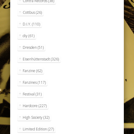
Contra Records
(38)
Cottbus
(26)
D.I.Y.
(110)
diy
(61)
Dresden
(51)
Eisenhüttenstadt
(326)
Fanzine
(62)
Fanzines
(117)
Festival
(31)
Hardcore
(227)
High Society
(32)
Limited Edition
(27)