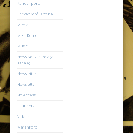
Kundenportal
Lockenkopf Fanzine
Media
Mein Konto
Music
News Socialmedia (Alle
Kanäle)
Newsletter
Newsletter
No Access
Tour Service
Videos
Warenkorb