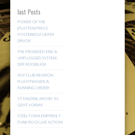
last Posts
POWER OF THE
(PLATTEN) PRESS:
POSTERBOIZ UNTER
DRUCK!
THE PROMISED END &
UNPLUGGED SYSTEM:
DER RÜCKBLICK!
9Oi! CLUB REUNION:
FLUCHTWAGEN &
RUNNING ORDER!
ST FANZINE-ARCHIV: ES
GEHT VORAN!
STEELTOWN EMPFIEHLT:
PUNK ROCK LIVE ACTION!