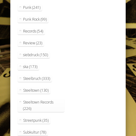
Punk
(241)
Punk Rock
(99)
Records
(54)
Review
(23)
siebdruck
(150)
ska
(173)
Steelbruch
(333)
Steeltown
(130)
Steeltown Records
(226)
Streetpunk
(35)
Subkultur
(78)