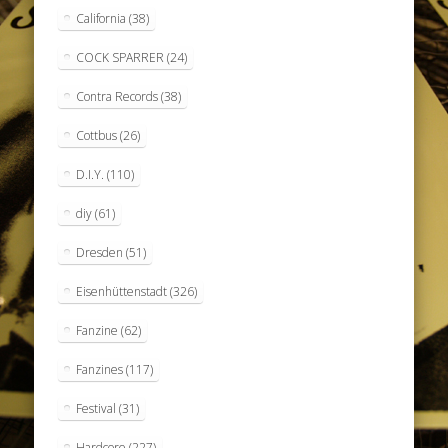
California
(38)
COCK SPARRER
(24)
Contra Records
(38)
Cottbus
(26)
D.I.Y.
(110)
diy
(61)
Dresden
(51)
Eisenhüttenstadt
(326)
Fanzine
(62)
Fanzines
(117)
Festival
(31)
Hardcore
(227)