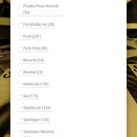
Pirates Press Records
(34)
Punishable Act
(28)
Punk
(241)
Punk Rock
(99)
Records
(54)
Review
(23)
siebdruck
(150)
ska
(173)
Steelbruch
(333)
Steeltown
(130)
Steeltown Records