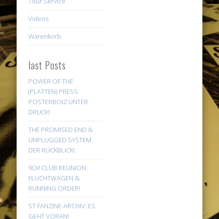
Tour Service
Videos
Warenkorb
last Posts
POWER OF THE
(PLATTEN) PRESS:
POSTERBOIZ UNTER
DRUCK!
THE PROMISED END &
UNPLUGGED SYSTEM:
DER RÜCKBLICK!
9Oi! CLUB REUNION:
FLUCHTWAGEN &
RUNNING ORDER!
ST FANZINE-ARCHIV: ES
GEHT VORAN!