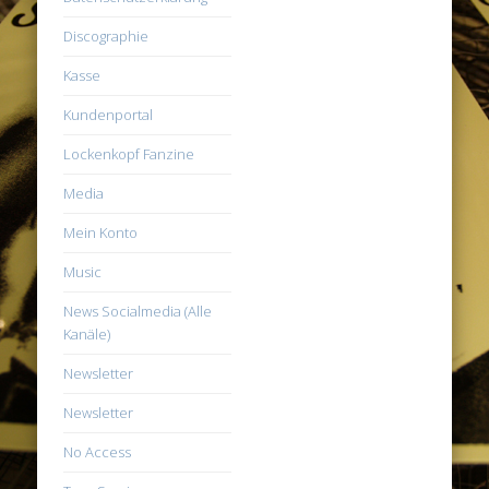
Discographie
Kasse
Kundenportal
Lockenkopf Fanzine
Media
Mein Konto
Music
News Socialmedia (Alle
Kanäle)
Newsletter
Newsletter
No Access