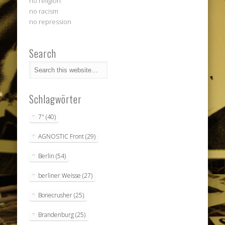
no religion
no racism
no repression
Search
Schlagwörter
7"
(40)
AGNOSTIC Front
(29)
Berlin
(54)
berliner Weisse
(27)
Bonecrusher
(25)
Brandenburg
(25)