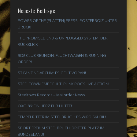
Neueste Beiträge
POWER OF THE (PLATTEN) PRESS: POSTERBOIZ UNTER
DRUCK!
THE PROMISED END & UNPLUGGED SYSTEM: DER
RÜCKBLICK!
9Oi! CLUB REUNION: FLUCHTWAGEN & RUNNING
ORDER!
ST FANZINE-ARCHIV: ES GEHT VORAN!
STEELTOWN EMPFIEHLT: PUNK ROCK LIVE ACTION!
Steeltown Records – Mailorder News!
OXO 86: EIN HERZ FÜR HÜTTE!
TEMPELRITTER IM STEELBRUCH: ES WIRD SKURIL!
SPORT FREI! IM STEELBRUCH: DRITTER PLATZ IM
BUNDESLAND!