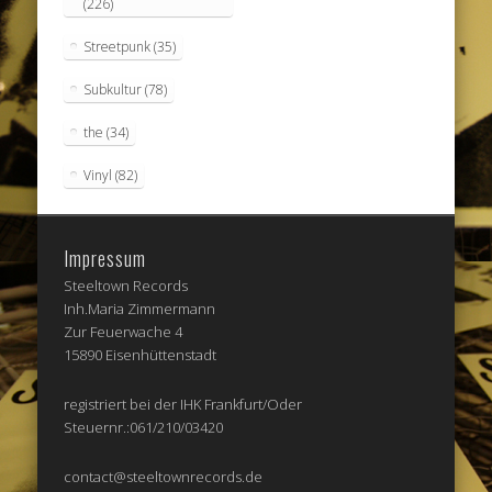
(226)
Streetpunk
(35)
Subkultur
(78)
the
(34)
Vinyl
(82)
Impressum
Steeltown Records
Inh.Maria Zimmermann
Zur Feuerwache 4
15890 Eisenhüttenstadt
registriert bei der IHK Frankfurt/Oder
Steuernr.:061/210/03420
contact@steeltownrecords.de