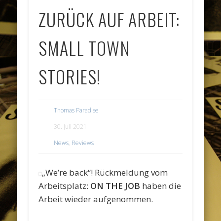
ZURÜCK AUF ARBEIT:
SMALL TOWN
STORIES!
Thomas Paradise
30. Juli 2021
News
,
Reviews
„We’re back“! Rückmeldung vom
Arbeitsplatz:
ON THE JOB
haben die
Arbeit wieder aufgenommen.