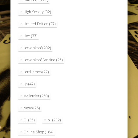
High Society
(32)
Limited Edition
(27)
Live
(37)
Lockenkopf
(202)
Lockenkopf Fanzine
(25)
Lord James
(27)
Lp
(47)
Mailorder
(250)
News
(25)
Oi
(35)
oi!
(232)
Online Shop
(164)