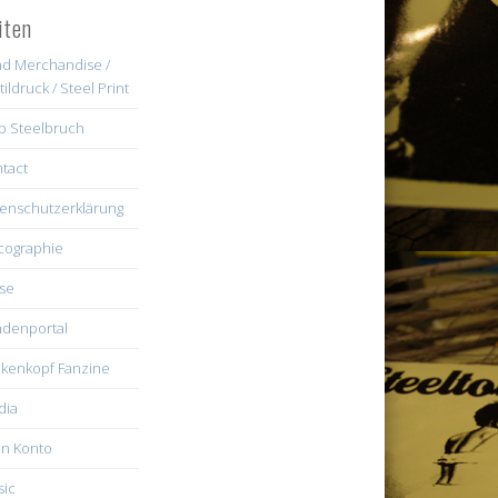
iten
d Merchandise /
tildruck / Steel Print
b Steelbruch
tact
enschutzerklärung
cographie
se
denportal
kenkopf Fanzine
dia
n Konto
ic