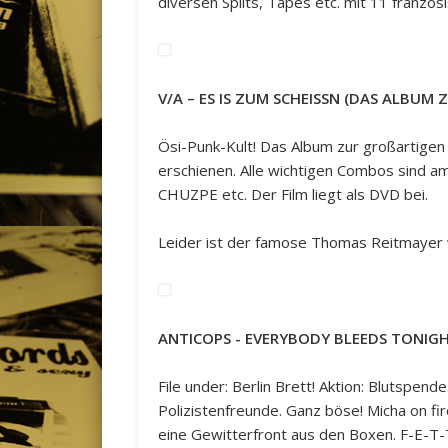
diversen Splits, Tapes etc. mit 11 franzö
V/A – ES IS ZUM SCHEISSN (DAS ALBUM
Ösi-Punk-Kult! Das Album zur großartig
erschienen. Alle wichtigen Combos sind
CHUZPE etc. Der Film liegt als DVD bei.
Leider ist der famose Thomas Reitmayer 
ANTICOPS ‎- EVERYBODY BLEEDS TONIG
File under: Berlin Brett! Aktion: Blutspen
Polizistenfreunde. Ganz böse! Micha on fir
eine Gewitterfront aus den Boxen. F-E-T-