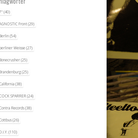
hlagwörter
7"
(40)
AGNOSTIC Front
(29)
Berlin
(54)
berliner Weisse
(27)
Bonecrusher
(25)
Brandenburg
(25)
California
(38)
COCK SPARRER
(24)
Contra Records
(38)
Cottbus
(26)
D.I.Y.
(110)