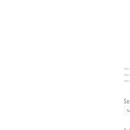
no 
no 
no 
Se