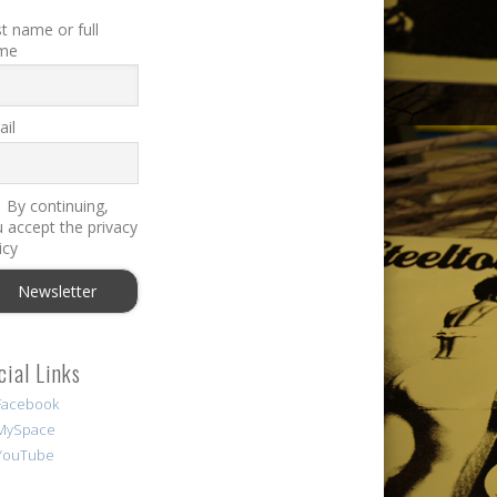
st name or full
me
il
By continuing,
 accept the privacy
icy
cial Links