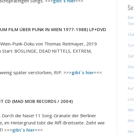
sischsprachigen Songs. >>>
gibt`s hier
<<<
Se
Ban
Tex
 ZUM FILM ÜBER PUNK IN WIEN 1977-1988) LP+DVD
Clu
en Wien-Punk-Doku von Thomas Reitmayer, 2019
Con
 am Start: BÖSLINGE, DEAD NITTELS, EXTREM,
Dat
Dis
wenig später verstorben, RIP. >>>
gibt`s hier
<<<
Kas
Kun
Loc
HT CD (MAD MOB RECORDS / 2004)
Me
de. Durch die Nase! 11 Song-Granate der Berliner
Mei
e, im Hintergrund tobt die Riff-Breitseite. Zieht wie
T! >>>
gibt`s hier
<<<
Mus