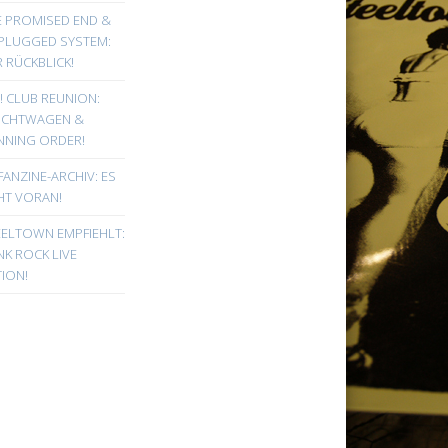
E PROMISED END &
PLUGGED SYSTEM:
 RÜCKBLICK!
! CLUB REUNION:
UCHTWAGEN &
NNING ORDER!
FANZINE-ARCHIV: ES
HT VORAN!
EELTOWN EMPFIEHLT:
K ROCK LIVE
ION!