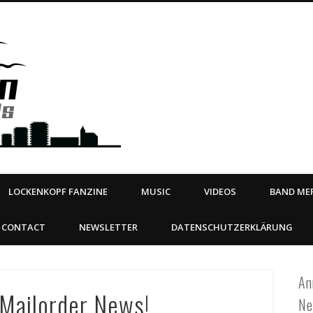
Steeltown Records – Ea
 | BOOKING
ahead
LOCKENKOPF FANZINE
MUSIC
VIDEOS
BAND MER
CONTACT
NEWSLETTER
DATENSCHUTZERKLÄRUNG
An
Mailorder News!
Ne