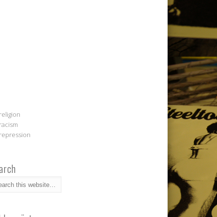
religion
racism
repression
arch