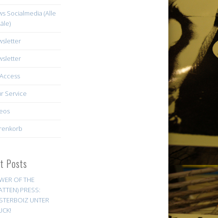
s Socialmedia (Alle
äle)
sletter
sletter
Access
r Service
eos
renkorb
st Posts
WER OF THE
ATTEN) PRESS:
STERBOIZ UNTER
UCK!