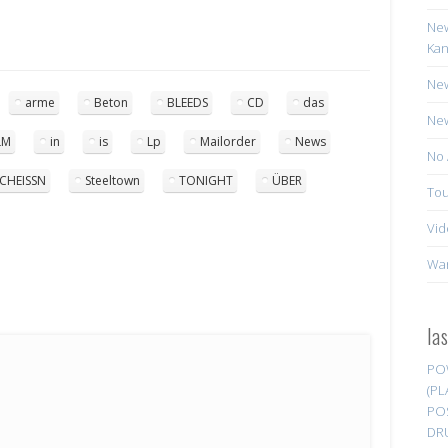
New
Kan
New
arme
Beton
BLEEDS
CD
das
New
LM
in
is
Lp
Mailorder
News
No 
SCHEISSN
Steeltown
TONIGHT
ÜBER
Tou
Vid
Wa
la
PO
(PL
PO
DR