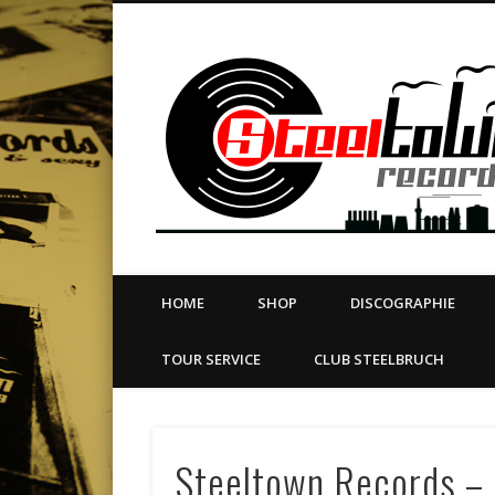
book
Twitter
Vimeo
Dribble
LinkedIn
LABEL | MERCH | PRINT | DIY | FANZINE | TOURSERVICE
HOME
SHOP
DISCOGRAPHIE
TOUR SERVICE
CLUB STEELBRUCH
Steeltown Records – 