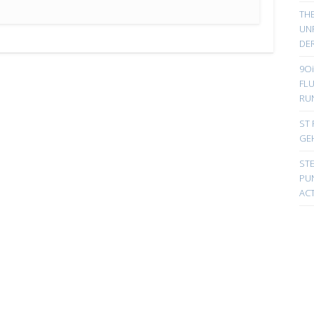
TH
UN
DER
9Oi
FL
RU
ST 
GE
ST
PUN
ACT