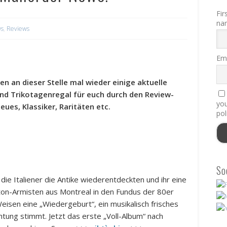
Fir
na
s
,
Reviews
Ema
en an dieser Stelle mal wieder einige aktuelle
und Trikotagenregal für euch durch den Review-
you
ues, Klassiker, Raritäten etc.
pol
So
ie Italiener die Antike wiederentdeckten und ihr eine
ton-Armisten aus Montreal in den Fundus der 80er
isen eine „Wiedergeburt“, ein musikalisch frisches
htung stimmt. Jetzt das erste „Voll-Album“ nach