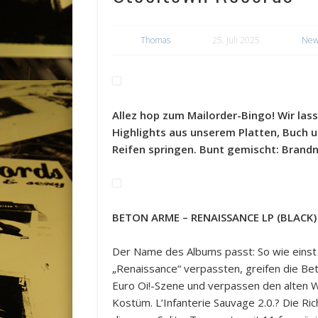
Thomas
25. Juli 2025
New
Allez hop zum Mailorder-Bingo! Wir lass
Highlights aus unserem Platten, Buch 
Reifen springen. Bunt gemischt: Brandne
BETON ARME – RENAISSANCE LP (BLACK)
Der Name des Albums passt: So wie einst d
„Renaissance“ verpassten, greifen die Be
Euro Oi!-Szene und verpassen den alten We
Kostüm. L’Infanterie Sauvage 2.0.? Die Ric