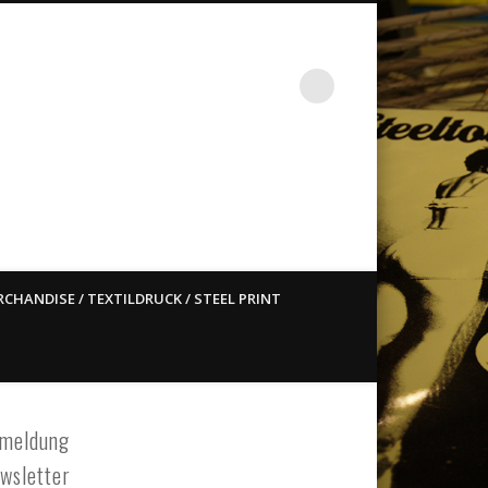
st ain`t dead so straight
CHANDISE / TEXTILDRUCK / STEEL PRINT
meldung
wsletter