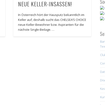
So
NEUE KELLER-INSASSEN!
In Österreich hört der Hausputz bekanntlich im
Keller auf, deshalb sucht das CHELSEA’S CHOICE
m
neue Keller-Bewohner bzw. Aspiranten für die
nächste Single-Beilage. …
Se
Ban
Tex
Clu
Con
Dat
Dis
Kas
Kun