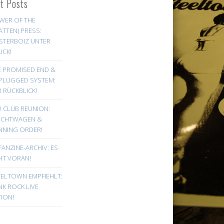
st Posts
WER OF THE
ATTEN) PRESS:
STERBOIZ UNTER
UCK!
E PROMISED END &
PLUGGED SYSTEM:
 RÜCKBLICK!
! CLUB REUNION:
UCHTWAGEN &
NNING ORDER!
FANZINE-ARCHIV: ES
HT VORAN!
EELTOWN EMPFIEHLT:
K ROCK LIVE
ION!