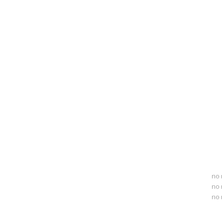
no 
no 
no 