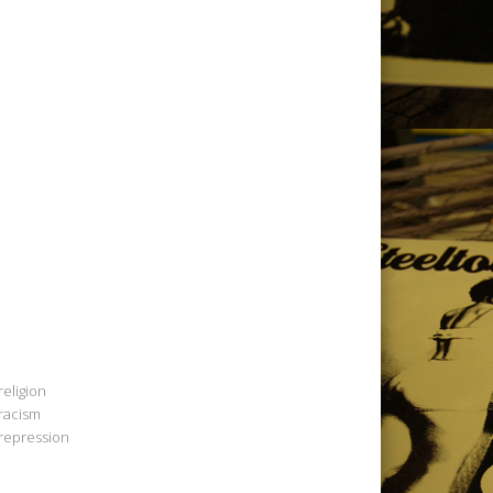
religion
racism
repression