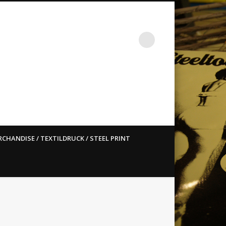
st ain`t dead so straight
CHANDISE / TEXTILDRUCK / STEEL PRINT