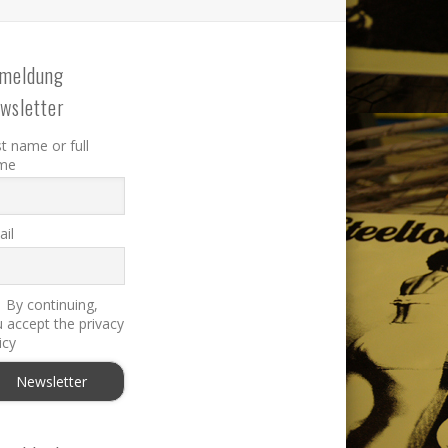
meldung
wsletter
st name or full
me
il
By continuing,
 accept the privacy
icy