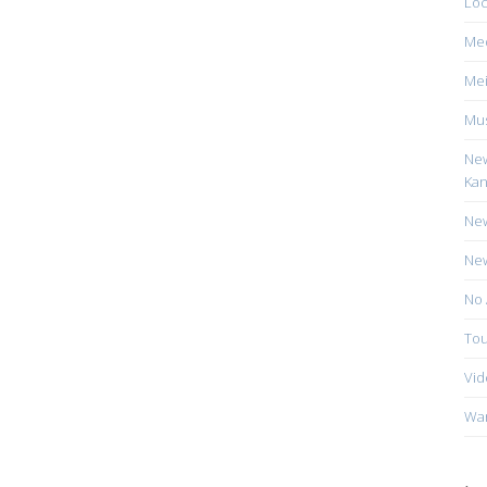
Loc
Me
Mei
Mus
New
Kan
New
New
No 
Tou
Vid
Wa