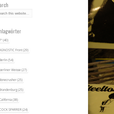
arch
hlagwörter
7"
(40)
AGNOSTIC Front
(29)
Berlin
(54)
berliner Weisse
(27)
Bonecrusher
(25)
Brandenburg
(25)
California
(38)
COCK SPARRER
(24)