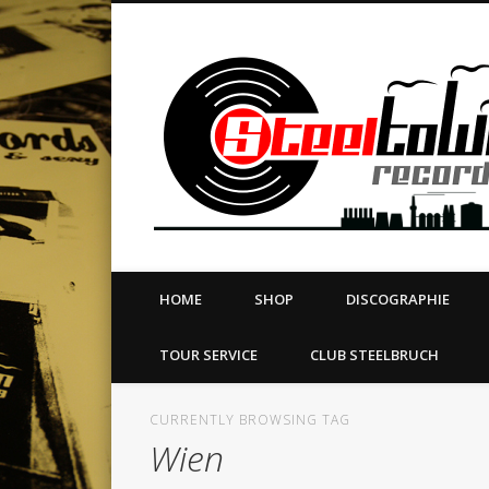
book
Twitter
Vimeo
Dribble
LinkedIn
LABEL | MERCH | PRINT | DIY | FANZINE | TOURSERVICE
HOME
SHOP
DISCOGRAPHIE
TOUR SERVICE
CLUB STEELBRUCH
CURRENTLY BROWSING TAG
Wien