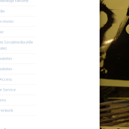
kenkopf Fanzine
dia
n Konto
ic
s Socialmedia (Alle
äle)
sletter
sletter
Access
r Service
eos
renkorb