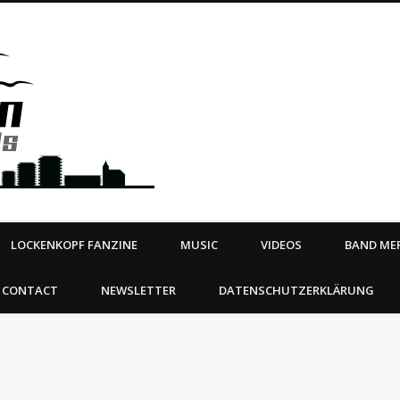
Steeltown Records – Ea
 | BOOKING
ahead
LOCKENKOPF FANZINE
MUSIC
VIDEOS
BAND MER
CONTACT
NEWSLETTER
DATENSCHUTZERKLÄRUNG