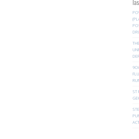
la
PO
(PL
PO
DR
TH
UN
DER
9Oi
FL
RU
ST 
GE
ST
PUN
ACT