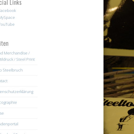
cial Links
iten
d Merchandise /
tildruck / Steel Print
b Steelbruch
tact
enschutzerklärung
cographie
se
denportal