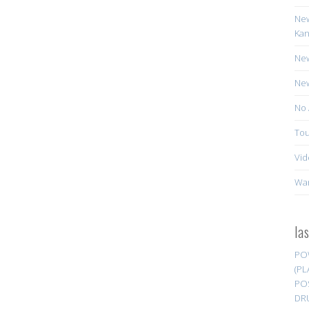
New
Kan
New
New
No 
Tou
Vid
Wa
la
PO
(PL
PO
DR