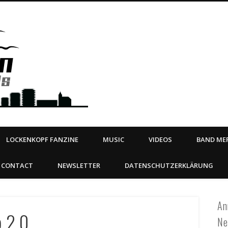
Steeltown Records – Ea
 | BOOKING
ahead
LOCKENKOPF FANZINE
MUSIC
VIDEOS
BAND MER
CONTACT
NEWSLETTER
DATENSCHUTZERKLÄRUNG
An
 2.0
Ne