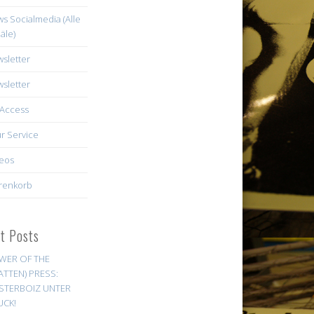
s Socialmedia (Alle
äle)
sletter
sletter
Access
r Service
eos
renkorb
st Posts
WER OF THE
ATTEN) PRESS:
STERBOIZ UNTER
UCK!