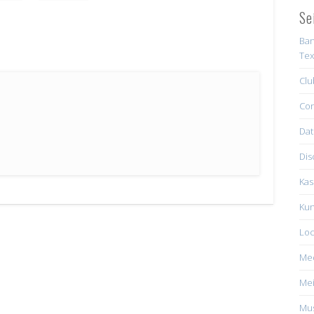
Se
Ban
Tex
Clu
Con
Dat
Dis
Kas
Kun
Loc
Me
Mei
Mus