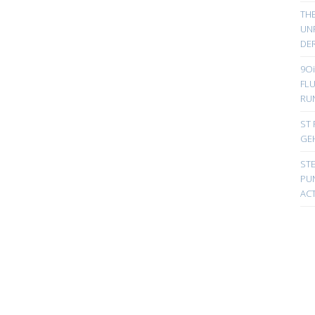
TH
UN
DER
9Oi
FL
RU
ST 
GE
ST
PUN
ACT