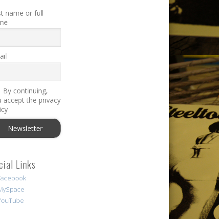
st name or full
me
il
By continuing,
 accept the privacy
icy
cial Links