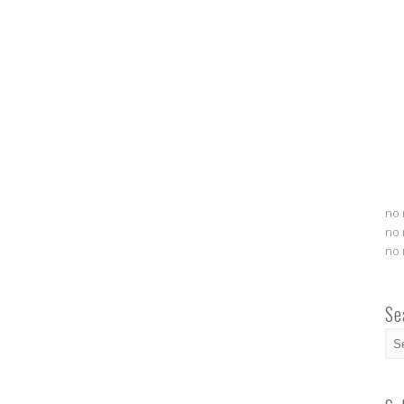
no 
no 
no 
Se