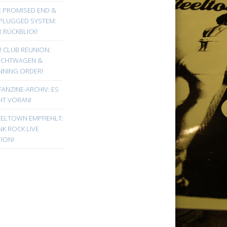
E PROMISED END &
PLUGGED SYSTEM:
 RÜCKBLICK!
! CLUB REUNION:
UCHTWAGEN &
NNING ORDER!
FANZINE-ARCHIV: ES
HT VORAN!
EELTOWN EMPFIEHLT:
K ROCK LIVE
ION!