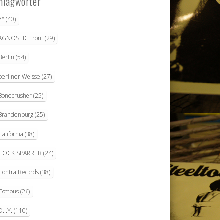
hlagwörter
7"
(40)
AGNOSTIC Front
(29)
Berlin
(54)
berliner Weisse
(27)
Bonecrusher
(25)
Brandenburg
(25)
California
(38)
COCK SPARRER
(24)
Contra Records
(38)
Cottbus
(26)
D.I.Y.
(110)