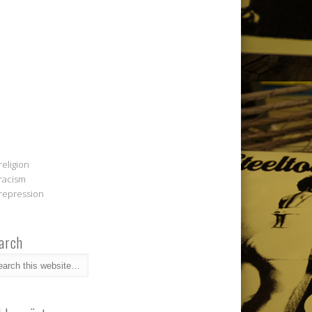
religion
racism
repression
arch