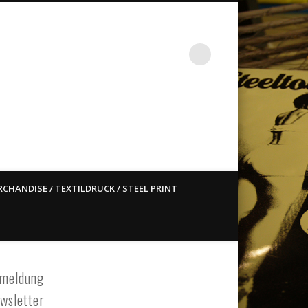
st ain`t dead so straight
CHANDISE / TEXTILDRUCK / STEEL PRINT
meldung
wsletter