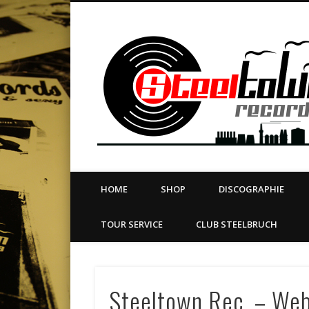
book
Twitter
Vimeo
Dribble
LinkedIn
LABEL | MERCH | PRINT | DIY | FANZINE | TOURSERVICE
HOME
SHOP
DISCOGRAPHIE
TOUR SERVICE
CLUB STEELBRUCH
Steeltown Rec. – Web