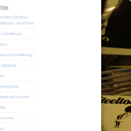
iten
d Merchandise /
tildruck / Steel Print
b Steelbruch
tact
enschutzerklärung
cographie
se
denportal
kenkopf Fanzine
dia
n Konto
ic