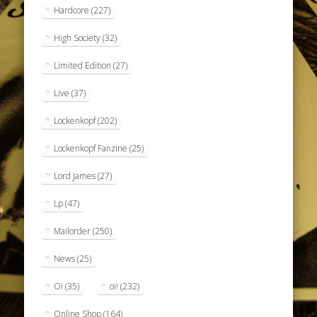
Hardcore
(227)
High Society
(32)
Limited Edition
(27)
Live
(37)
Lockenkopf
(202)
Lockenkopf Fanzine
(25)
Lord James
(27)
Lp
(47)
Mailorder
(250)
News
(25)
Oi
(35)
oi!
(232)
Online Shop
(164)