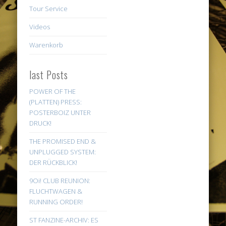
Tour Service
Videos
Warenkorb
last Posts
POWER OF THE
(PLATTEN) PRESS:
POSTERBOIZ UNTER
DRUCK!
THE PROMISED END &
UNPLUGGED SYSTEM:
DER RÜCKBLICK!
9Oi! CLUB REUNION:
FLUCHTWAGEN &
RUNNING ORDER!
ST FANZINE-ARCHIV: ES