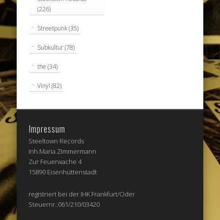
(226)
Streetpunk
(35)
Subkultur
(78)
the
(34)
Vinyl
(82)
Impressum
Steeltown Records
Inh.Maria Zimmermann
Zur Feuerwache 4
15890 Eisenhüttenstadt
registriert bei der IHK Frankfurt/Oder
Steuernr.:061/210/03420