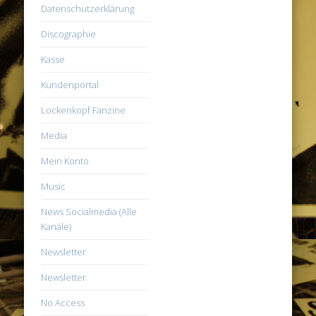
Datenschutzerklärung
Discographie
Kasse
Kundenportal
Lockenkopf Fanzine
Media
Mein Konto
Music
News Socialmedia (Alle
Kanäle)
Newsletter
Newsletter
No Access