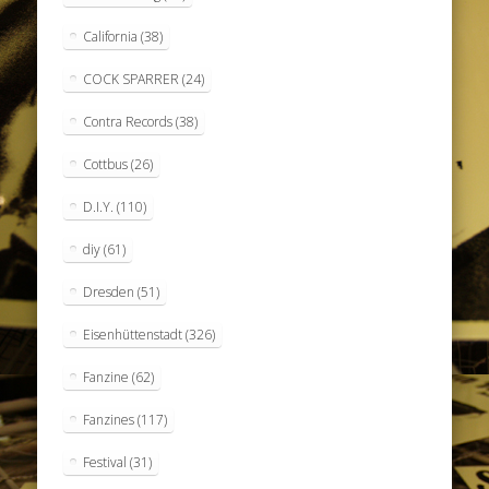
California
(38)
COCK SPARRER
(24)
Contra Records
(38)
Cottbus
(26)
D.I.Y.
(110)
diy
(61)
Dresden
(51)
Eisenhüttenstadt
(326)
Fanzine
(62)
Fanzines
(117)
Festival
(31)