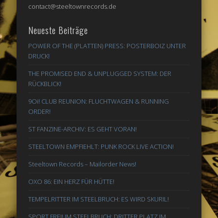
contact@steeltownrecords.de
Neueste Beiträge
POWER OF THE (PLATTEN) PRESS: POSTERBOIZ UNTER
DRUCK!
THE PROMISED END & UNPLUGGED SYSTEM: DER
RÜCKBLICK!
9Oi! CLUB REUNION: FLUCHTWAGEN & RUNNING
ORDER!
ST FANZINE-ARCHIV: ES GEHT VORAN!
STEELTOWN EMPFIEHLT: PUNK ROCK LIVE ACTION!
Steeltown Records – Mailorder News!
OXO 86: EIN HERZ FÜR HÜTTE!
TEMPELRITTER IM STEELBRUCH: ES WIRD SKURIL!
SPORT FREI! IM STEELBRUCH: DRITTER PLATZ IM