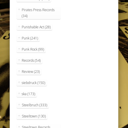
Pirates Press Records
(34)
Punishable Act
(28)
Punk
(241)
Punk Rock
(99)
Records
(54)
Review
(23)
siebdruck
(150)
ska
(173)
Steelbruch
(333)
Steeltown
(130)
Steeltown Records