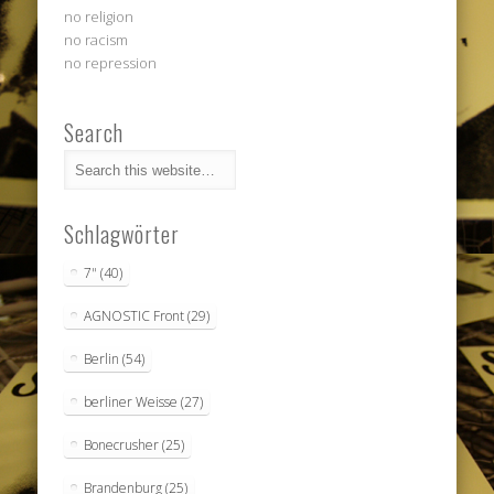
no religion
no racism
no repression
Search
Schlagwörter
7"
(40)
AGNOSTIC Front
(29)
Berlin
(54)
berliner Weisse
(27)
Bonecrusher
(25)
Brandenburg
(25)