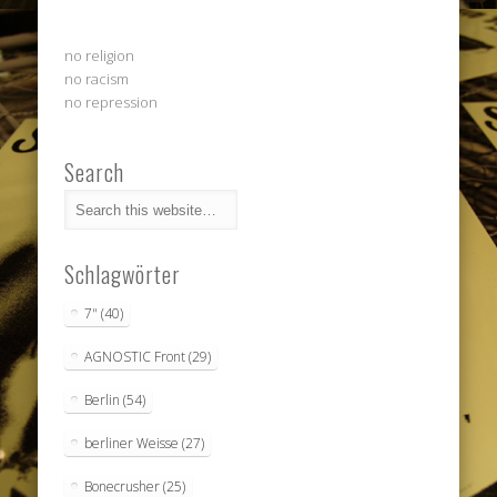
no religion
no racism
no repression
Search
Schlagwörter
7"
(40)
AGNOSTIC Front
(29)
Berlin
(54)
berliner Weisse
(27)
Bonecrusher
(25)