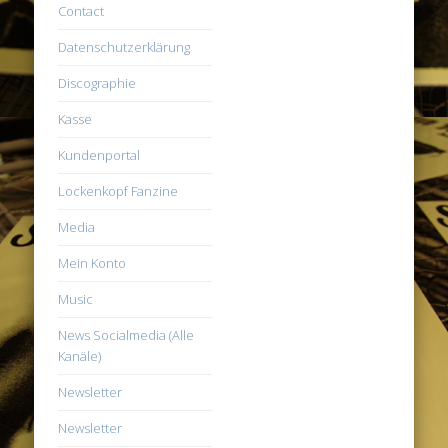
Contact
Datenschutzerklärung
Discographie
Kasse
Kundenportal
Lockenkopf Fanzine
Media
Mein Konto
Music
News Socialmedia (Alle
Kanäle)
Newsletter
Newsletter