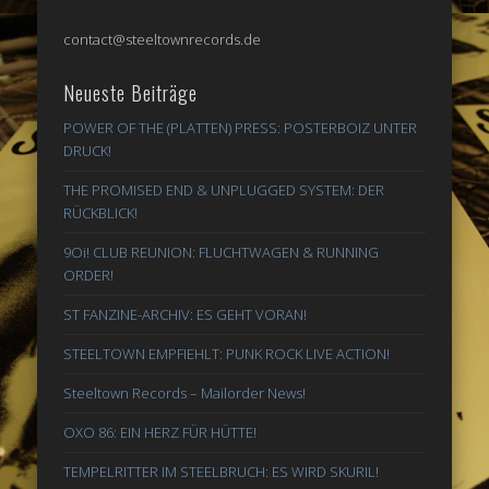
contact@steeltownrecords.de
Neueste Beiträge
POWER OF THE (PLATTEN) PRESS: POSTERBOIZ UNTER
DRUCK!
THE PROMISED END & UNPLUGGED SYSTEM: DER
RÜCKBLICK!
9Oi! CLUB REUNION: FLUCHTWAGEN & RUNNING
ORDER!
ST FANZINE-ARCHIV: ES GEHT VORAN!
STEELTOWN EMPFIEHLT: PUNK ROCK LIVE ACTION!
Steeltown Records – Mailorder News!
OXO 86: EIN HERZ FÜR HÜTTE!
TEMPELRITTER IM STEELBRUCH: ES WIRD SKURIL!