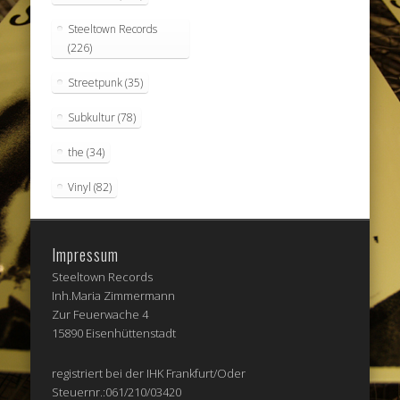
Steeltown Records
(226)
Streetpunk
(35)
Subkultur
(78)
the
(34)
Vinyl
(82)
Impressum
Steeltown Records
Inh.Maria Zimmermann
Zur Feuerwache 4
15890 Eisenhüttenstadt
registriert bei der IHK Frankfurt/Oder
Steuernr.:061/210/03420