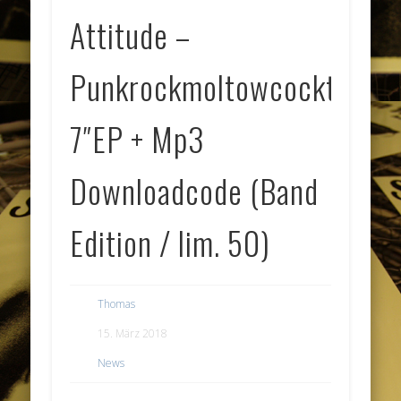
Attitude –
Punkrockmoltowcocktail
7″EP + Mp3
Downloadcode (Band
Edition / lim. 50)
Thomas
15. März 2018
News