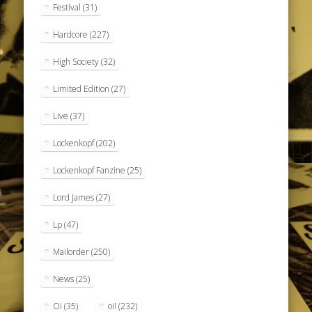
Festival
(31)
Hardcore
(227)
High Society
(32)
Limited Edition
(27)
Live
(37)
Lockenkopf
(202)
Lockenkopf Fanzine
(25)
Lord James
(27)
Lp
(47)
Mailorder
(250)
News
(25)
Oi
(35)
oi!
(232)