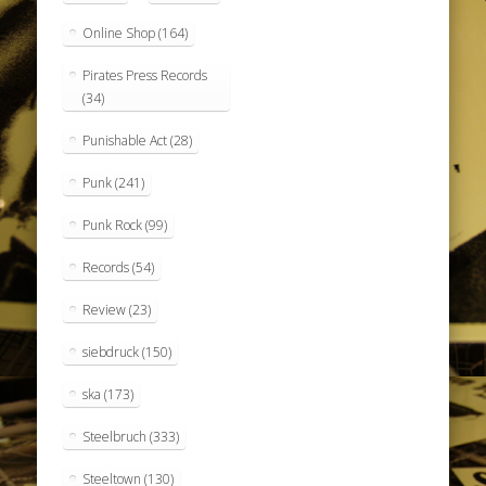
Online Shop
(164)
Pirates Press Records
(34)
Punishable Act
(28)
Punk
(241)
Punk Rock
(99)
Records
(54)
Review
(23)
siebdruck
(150)
ska
(173)
Steelbruch
(333)
Steeltown
(130)