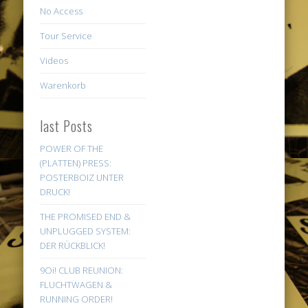
No Access
Tour Service
Videos
Warenkorb
last Posts
POWER OF THE
(PLATTEN) PRESS:
POSTERBOIZ UNTER
DRUCK!
THE PROMISED END &
UNPLUGGED SYSTEM:
DER RÜCKBLICK!
9Oi! CLUB REUNION:
FLUCHTWAGEN &
RUNNING ORDER!