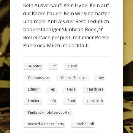
Kein Ausverkauf! Kein Hype! Kein auf
die Kacke hauen! Kein wir sind härter
und mehr Anti als der Rest! Lediglich
bodenständiger Skinhead Rock ‚N‘
Roll einfach gespielt, mit einer Priese
Punkrock-Milch im Cocktail!
50 Stück
7"
Band
Connoisseur
Contra Records
diy
Edition
ep
Halle
Hardcore
limitiert
Oi
Punk
punkrock
Punkrockmolotowcocktail
Record-Release-Party
Rock`n`Roll