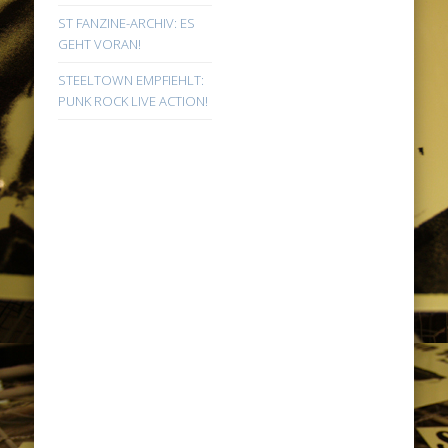
ST FANZINE-ARCHIV: ES
GEHT VORAN!
STEELTOWN EMPFIEHLT:
PUNK ROCK LIVE ACTION!