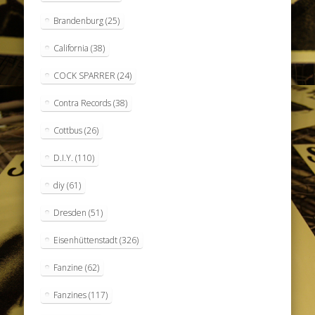
Brandenburg
(25)
California
(38)
COCK SPARRER
(24)
Contra Records
(38)
Cottbus
(26)
D.I.Y.
(110)
diy
(61)
Dresden
(51)
Eisenhüttenstadt
(326)
Fanzine
(62)
Fanzines
(117)