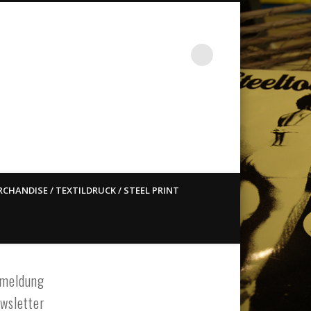
st ain`t dead so straight
CHANDISE / TEXTILDRUCK / STEEL PRINT
meldung
wsletter