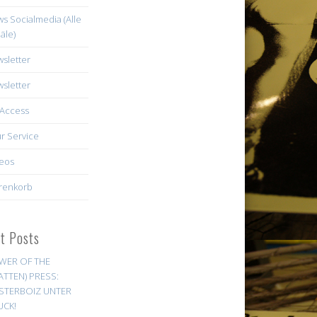
s Socialmedia (Alle
äle)
sletter
sletter
Access
r Service
eos
renkorb
st Posts
WER OF THE
ATTEN) PRESS:
STERBOIZ UNTER
UCK!