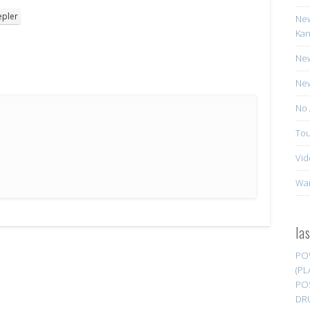
epler
New
Kan
New
New
No 
Tou
Vid
Wa
la
PO
(PL
PO
DR