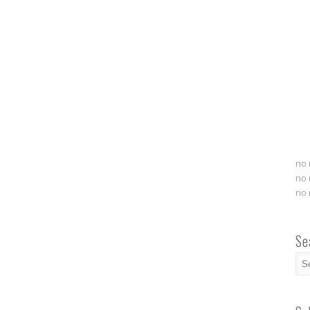
no 
no 
no 
Se