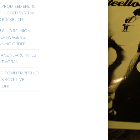
E PROMISED END &
PLUGGED SYSTEM:
 RÜCKBLICK!
! CLUB REUNION:
UCHTWAGEN &
NNING ORDER!
FANZINE-ARCHIV: ES
HT VORAN!
EELTOWN EMPFIEHLT:
K ROCK LIVE
ION!