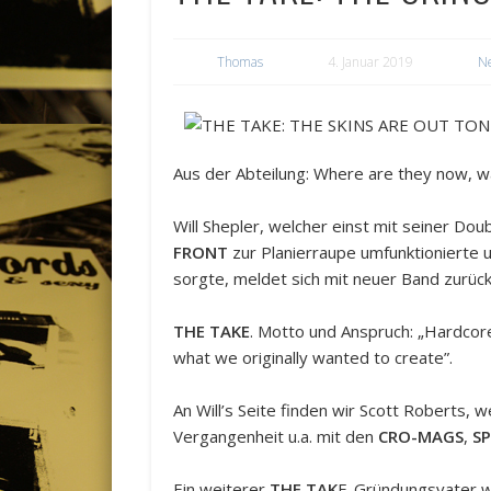
Thomas
4. Januar 2019
N
Aus der Abteilung: Where are they now, 
Will Shepler, welcher einst mit seiner Do
FRONT
zur Planierraupe umfunktionierte 
sorgte, meldet sich mit neuer Band zurück
THE TAKE
. Motto und Anspruch: „Hardcor
what we originally wanted to create”.
An Will’s Seite finden wir Scott Roberts, 
Vergangenheit u.a. mit den
CRO-MAGS
,
S
Ein weiterer
THE TAK
E-Gründungsvater wa