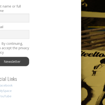
st name or full
me
il
By continuing,
 accept the privacy
icy
cial Links