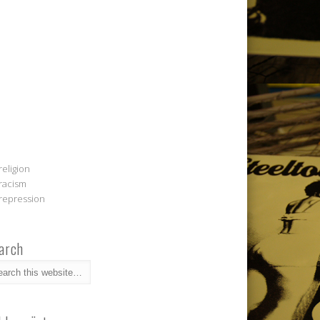
religion
racism
repression
arch