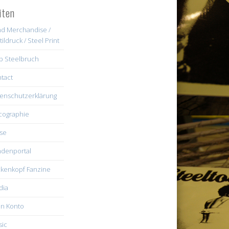
iten
d Merchandise /
tildruck / Steel Print
b Steelbruch
tact
enschutzerklärung
cographie
se
denportal
kenkopf Fanzine
dia
n Konto
ic