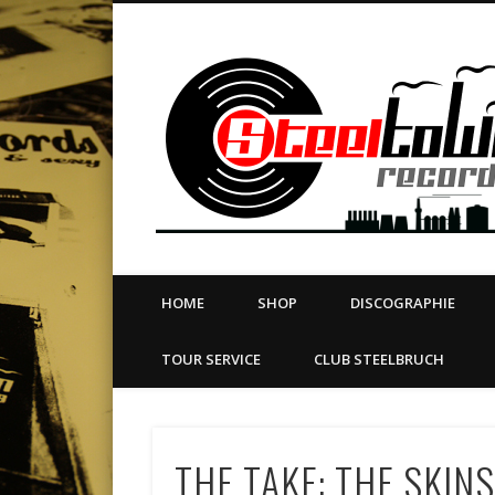
book
Twitter
Vimeo
Dribble
LinkedIn
LABEL | MERCH | PRINT | DIY | FANZINE | TOURSERVICE
HOME
SHOP
DISCOGRAPHIE
TOUR SERVICE
CLUB STEELBRUCH
THE TAKE: THE SKIN