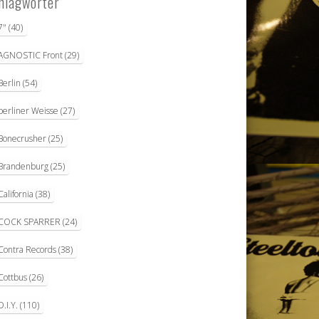
hlagwörter
7"
(40)
AGNOSTIC Front
(29)
Berlin
(54)
berliner Weisse
(27)
Bonecrusher
(25)
Brandenburg
(25)
California
(38)
COCK SPARRER
(24)
Contra Records
(38)
Cottbus
(26)
D.I.Y.
(110)