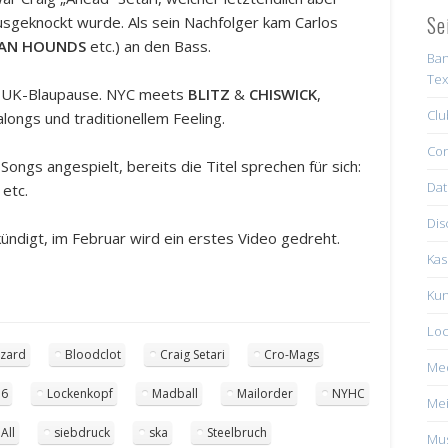
Se
sgeknockt wurde. Als sein Nachfolger kam Carlos
AN HOUNDS
etc.) an den Bass.
Ban
Tex
mit UK-Blaupause. NYC meets
BLITZ
&
CHISWICK
,
Clu
galongs und traditionellem Feeling.
Con
ongs angespielt, bereits die Titel sprechen für sich:
Dat
 etc.
Dis
kündigt, im Februar wird ein erstes Video gedreht.
Kas
Kun
Loc
azard
Bloodclot
Craig Setari
Cro-Mags
Me
76
Lockenkopf
Madball
Mailorder
NYHC
Mei
 All
siebdruck
ska
Steelbruch
Mus