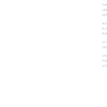
TH
UN
DER
9Oi
FL
RU
ST 
GE
ST
PUN
ACT