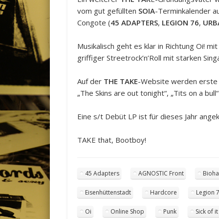
vom gut gefüllten
SOIA
-Terminkalender au
Congote (
45 ADAPTERS
,
LEGION 76
,
URB
Musikalisch geht es klar in Richtung Oi! 
griffiger Streetrock’n’Roll mit starken Sin
Auf der
THE TAKE
-Website werden erste S
„The Skins are out tonight“, „Tits on a bull“
Eine s/t Debüt LP ist für dieses Jahr ange
TAKE that, Bootboy!
45 Adapters
AGNOSTIC Front
Bioh
Eisenhüttenstadt
Hardcore
Legion 
Oi
Online Shop
Punk
Sick of it