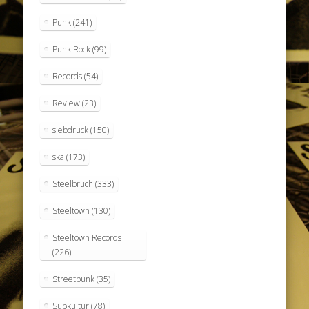
Punk
(241)
Punk Rock
(99)
Records
(54)
Review
(23)
siebdruck
(150)
ska
(173)
Steelbruch
(333)
Steeltown
(130)
Steeltown Records
(226)
Streetpunk
(35)
Subkultur
(78)