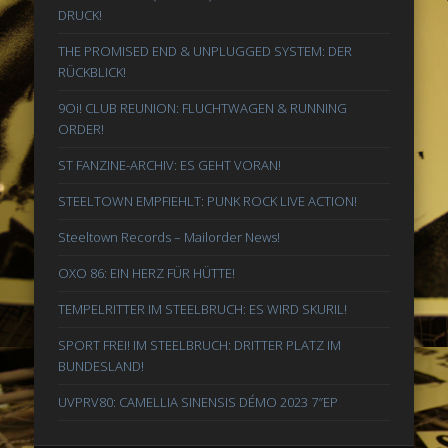
DRUCK!
THE PROMISED END & UNPLUGGED SYSTEM: DER
RÜCKBLICK!
9Oi! CLUB REUNION: FLUCHTWAGEN & RUNNING
ORDER!
ST FANZINE-ARCHIV: ES GEHT VORAN!
STEELTOWN EMPFIEHLT: PUNK ROCK LIVE ACTION!
Steeltown Records – Mailorder News!
OXO 86: EIN HERZ FÜR HÜTTE!
TEMPELRITTER IM STEELBRUCH: ES WIRD SKURIL!
SPORT FREI! IM STEELBRUCH: DRITTER PLATZ IM
BUNDESLAND!
UVPRV80: CAMELLIA SINENSIS DÉMO 2023 7″EP