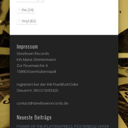
the
(34)
Vinyl
(82)
Impressum
Steeltown Records
Inh.Maria Zimmermann
Zur Feuerwache 4
15890 Eisenhüttenstadt
registriert bei der IHK Frankfurt/Oder
Steuernr.:061/210/03420
contact@steeltownrecords.de
Neueste Beiträge
POWER OF THE (PLATTEN) PRESS: POSTERBOIZ UNTER