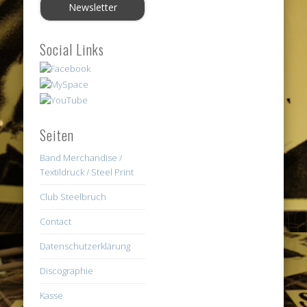
Social Links
Seiten
Band Merchandise /
Textildruck / Steel Print
Club Steelbruch
Contact
Datenschutzerklärung
Discographie
Kasse