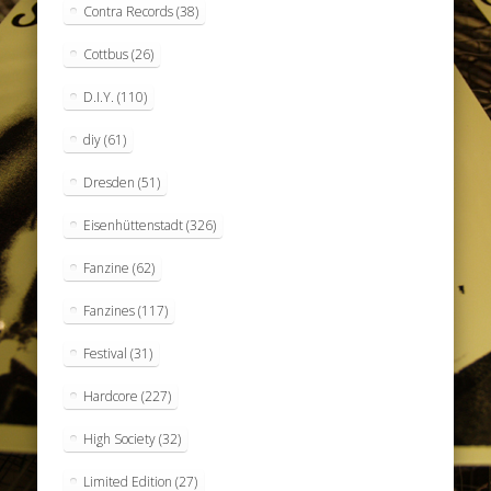
Contra Records
(38)
Cottbus
(26)
D.I.Y.
(110)
diy
(61)
Dresden
(51)
Eisenhüttenstadt
(326)
Fanzine
(62)
Fanzines
(117)
Festival
(31)
Hardcore
(227)
High Society
(32)
Limited Edition
(27)