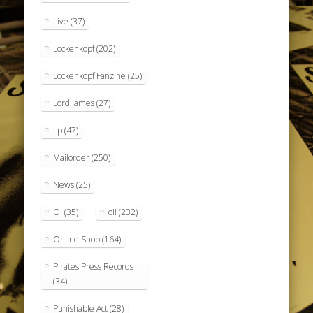
Live
(37)
Lockenkopf
(202)
Lockenkopf Fanzine
(25)
Lord James
(27)
Lp
(47)
Mailorder
(250)
News
(25)
Oi
(35)
oi!
(232)
Online Shop
(164)
Pirates Press Records
(34)
Punishable Act
(28)