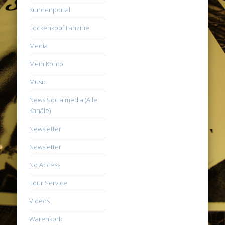
Kundenportal
Lockenkopf Fanzine
Media
Mein Konto
Music
News Socialmedia (Alle
Kanäle)
Newsletter
Newsletter
No Access
Tour Service
Videos
Warenkorb