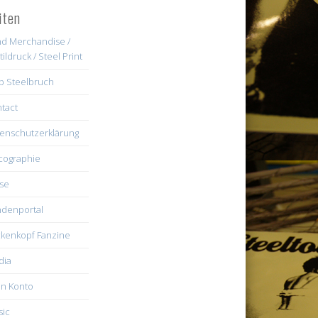
iten
d Merchandise /
tildruck / Steel Print
b Steelbruch
tact
enschutzerklärung
cographie
se
denportal
kenkopf Fanzine
dia
n Konto
ic