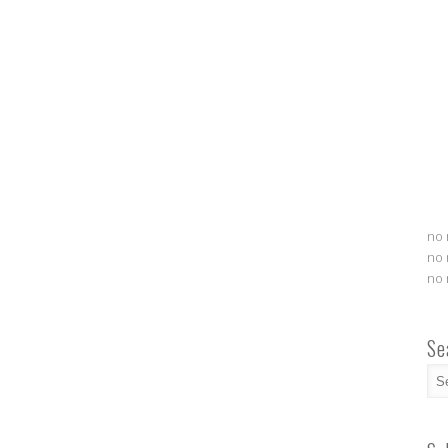
no 
no 
no 
Se