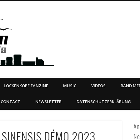
Steeltown Records – Ea
 | BOOKING
ahead
LOCKENKOPF FANZINE
MUSIC
VIDEOS
BAND MER
CONTACT
NEWSLETTER
DATENSCHUTZERKLÄRUNG
An
 SINENSIS DÉMO 2023
Ne