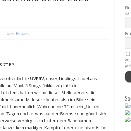
Fir
na
Ema
News
,
Reviews
you
3 7″ EP
pol
veröffentlichte
UVPRV
, unser Lieblings-Label aus
 auf Vinyl. 5 Songs (inklusive) Intro in
Letztens hatten wir an dieser Stelle bereits die
So
ufmerksame Mitleser könnten also im Bilde sein.
 nicht unerheblich: Während die 7″ mit ein „United
mo-Tagen noch etwas auf der Bremse und gönnt sich
nterweise verbirgt sich hinter dem Bandnamen
flanze, kein markiger Kampfruf oder eine historische