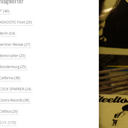
hlagwörter
7"
(40)
AGNOSTIC Front
(29)
Berlin
(54)
berliner Weisse
(27)
Bonecrusher
(25)
Brandenburg
(25)
California
(38)
COCK SPARRER
(24)
Contra Records
(38)
Cottbus
(26)
D.I.Y.
(110)