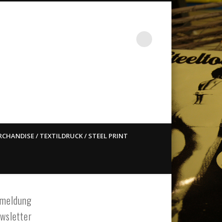
st ain`t dead so straight
CHANDISE / TEXTILDRUCK / STEEL PRINT
meldung
wsletter