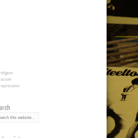
religion
racism
repression
arch