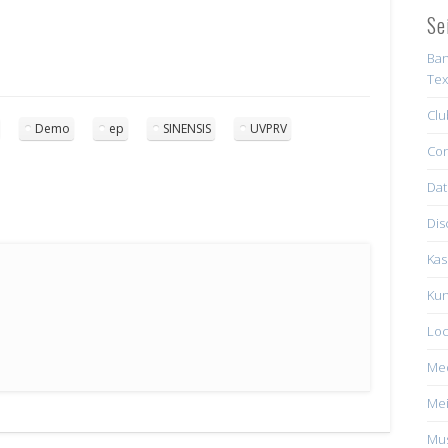
Se
Ban
Tex
Clu
Demo
ep
SINENSIS
UVPRV
Con
Dat
Dis
Kas
Kun
Loc
Me
Mei
Mus