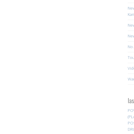
New
Kan
New
New
No 
Tou
Vid
Wa
la
PO
(PL
PO
DR