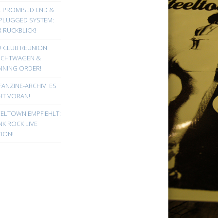
E PROMISED END &
PLUGGED SYSTEM:
 RÜCKBLICK!
! CLUB REUNION:
UCHTWAGEN &
NNING ORDER!
FANZINE-ARCHIV: ES
HT VORAN!
EELTOWN EMPFIEHLT:
K ROCK LIVE
ION!