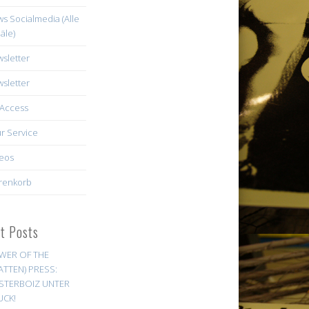
s Socialmedia (Alle
äle)
sletter
sletter
Access
r Service
eos
renkorb
st Posts
WER OF THE
ATTEN) PRESS:
STERBOIZ UNTER
UCK!