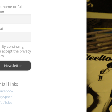
st name or full
me
il
By continuing,
 accept the privacy
icy
cial Links