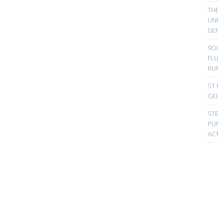
TH
UN
DER
9Oi
FL
RU
ST 
GE
ST
PUN
ACT