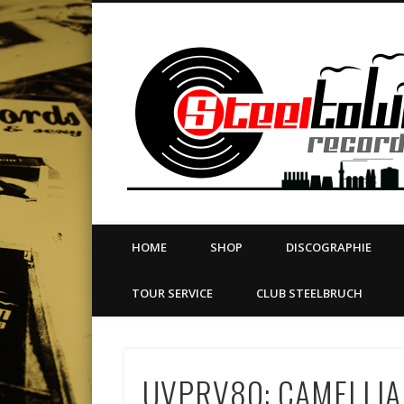
book
Twitter
Vimeo
Dribble
LinkedIn
LABEL | MERCH | PRINT | DIY | FANZINE | TOURSERVICE
HOME
SHOP
DISCOGRAPHIE
TOUR SERVICE
CLUB STEELBRUCH
UVPRV80: CAMELLIA