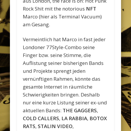
aus London, the race is on: Hot Punk
Rock Shit mit the notorious
NFT
Marco (hier als Terminal Vacuum)
am Gesang.
Vermeintlich hat Marco in fast jeder
Londoner 77Style-Combo seine
Finger bzw. seine Stimme, die
Auflistung seiner bisherigen Bands
und Projekte sprengt jeden
vernünftigen Rahmen, könnte das
gesamte Internet in räumliche
Schwierigkeiten bringen. Deshalb
nur eine kurze Listung seiner ex-und
aktuellen Bands:
THE GAGGERS
,
COLD CALLERS
,
LA RABBIA
,
BOTOX
RATS
,
STALIN VIDEO
,