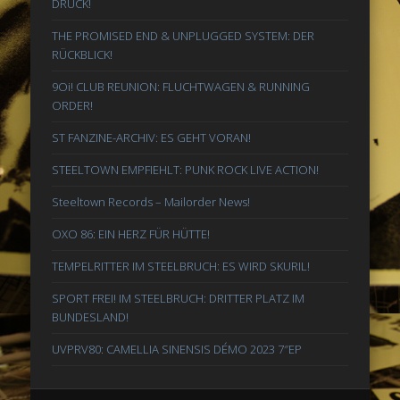
DRUCK!
THE PROMISED END & UNPLUGGED SYSTEM: DER
RÜCKBLICK!
9Oi! CLUB REUNION: FLUCHTWAGEN & RUNNING
ORDER!
ST FANZINE-ARCHIV: ES GEHT VORAN!
STEELTOWN EMPFIEHLT: PUNK ROCK LIVE ACTION!
Steeltown Records – Mailorder News!
OXO 86: EIN HERZ FÜR HÜTTE!
TEMPELRITTER IM STEELBRUCH: ES WIRD SKURIL!
SPORT FREI! IM STEELBRUCH: DRITTER PLATZ IM
BUNDESLAND!
UVPRV80: CAMELLIA SINENSIS DÉMO 2023 7″EP