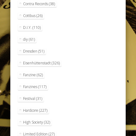
Contra Records
(38)
Cottbus
(26)
D.I.Y.
(110)
diy
(61)
Dresden
(51)
Eisenhüttenstadt
(326)
Fanzine
(62)
Fanzines
(117)
Festival
(31)
Hardcore
(227)
High Society
(32)
Limited Edition
(27)