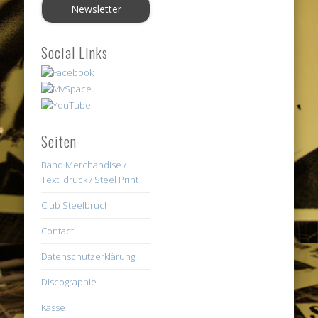
Social Links
Seiten
Band Merchandise /
Textildruck / Steel Print
Club Steelbruch
Contact
Datenschutzerklärung
Discographie
Kasse