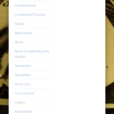
Kundenportal
Lockenkopf Fanzine
Media
Mein Konto
Music
News Socialmedia (Alle
Kanäle)
Newsletter
Newsletter
No Access
Tour Service
Videos
Warenkorb