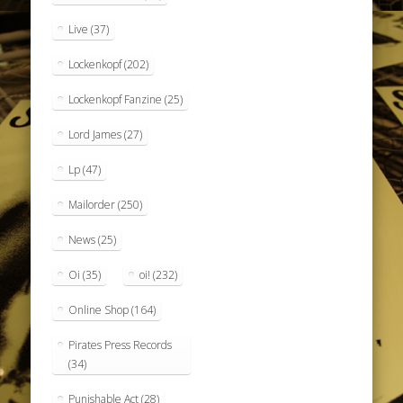
Live
(37)
Lockenkopf
(202)
Lockenkopf Fanzine
(25)
Lord James
(27)
Lp
(47)
Mailorder
(250)
News
(25)
Oi
(35)
oi!
(232)
Online Shop
(164)
Pirates Press Records
(34)
Punishable Act
(28)