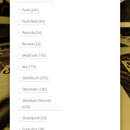
Punk
(241)
Punk Rock
(99)
Records
(54)
Review
(23)
siebdruck
(150)
ska
(173)
Steelbruch
(333)
Steeltown
(130)
Steeltown Records
(226)
Streetpunk
(35)
Subkultur
(78)