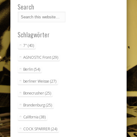
Search
Schlagwörter
7"
(40)
AGNOSTIC Front
(29)
Berlin
(54)
berliner Weisse
(27)
Bonecrusher
(25)
Brandenburg
(25)
California
(38)
COCK SPARRER
(24)