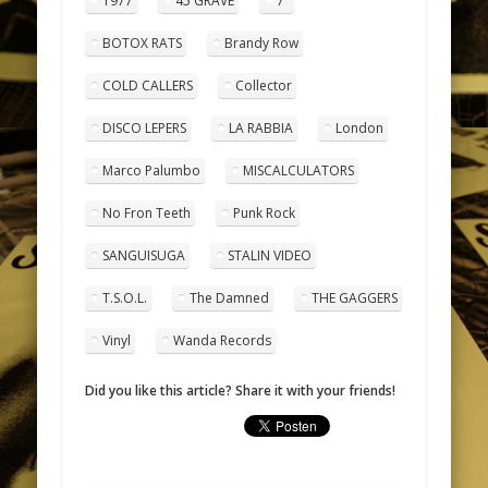
1977
45 GRAVE
7"
BOTOX RATS
Brandy Row
COLD CALLERS
Collector
DISCO LEPERS
LA RABBIA
London
Marco Palumbo
MISCALCULATORS
No Fron Teeth
Punk Rock
SANGUISUGA
STALIN VIDEO
T.S.O.L.
The Damned
THE GAGGERS
Vinyl
Wanda Records
Did you like this article? Share it with your friends!