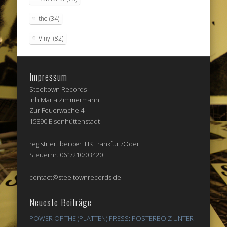
the
(34)
Vinyl
(82)
Impressum
Steeltown Records
Inh.Maria Zimmermann
Zur Feuerwache 4
15890 Eisenhüttenstadt
registriert bei der IHK Frankfurt/Oder
Steuernr.:061/210/03420
contact@steeltownrecords.de
Neueste Beiträge
POWER OF THE (PLATTEN) PRESS: POSTERBOIZ UNTER