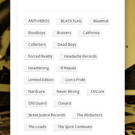
ANTI-HEROS
BLACK FLAG
Blastmat
Bootboys
Bruisers
California
Collectors
Dead Boys
Forced Reality
Headache Records
Headstrong
Ill Repute
Limited Edition
Lion's Pride
Nardcore
Never Wrong
Oi!Core
Old Guard
Oxnard
Street Justice Records
The Abductors
The Loads
The Spirit Continues