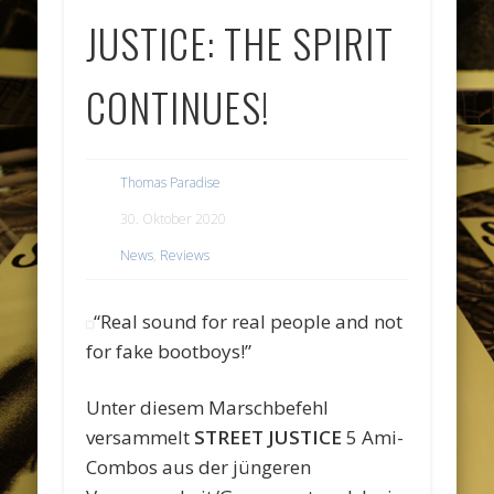
JUSTICE: THE SPIRIT
CONTINUES!
Thomas Paradise
30. Oktober 2020
News
,
Reviews
“Real sound for real people and not
for fake bootboys!”
Unter diesem Marschbefehl
versammelt
STREET JUSTICE
5 Ami-
Combos aus der jüngeren