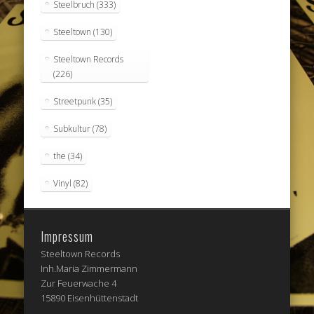
Steelbruch
(333)
Steeltown
(130)
Steeltown Records
(226)
Streetpunk
(35)
Subkultur
(78)
the
(34)
Vinyl
(82)
Impressum
Steeltown Records
Inh.Maria Zimmermann
Zur Feuerwache 4
15890 Eisenhüttenstadt