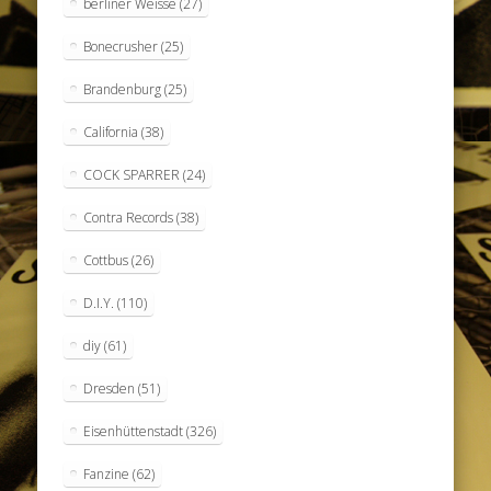
berliner Weisse
(27)
Bonecrusher
(25)
Brandenburg
(25)
California
(38)
COCK SPARRER
(24)
Contra Records
(38)
Cottbus
(26)
D.I.Y.
(110)
diy
(61)
Dresden
(51)
Eisenhüttenstadt
(326)
Fanzine
(62)