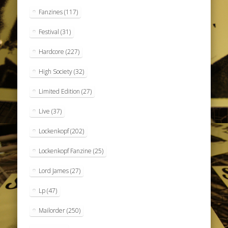
Fanzines
(117)
Festival
(31)
Hardcore
(227)
High Society
(32)
Limited Edition
(27)
Live
(37)
Lockenkopf
(202)
Lockenkopf Fanzine
(25)
Lord James
(27)
Lp
(47)
Mailorder
(250)