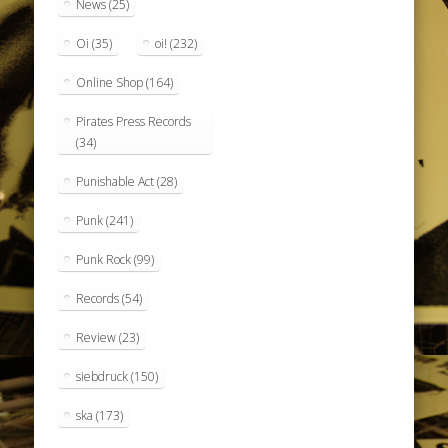
News
(25)
Oi
(35)
oi!
(232)
Online Shop
(164)
Pirates Press Records
(34)
Punishable Act
(28)
Punk
(241)
Punk Rock
(99)
Records
(54)
Review
(23)
siebdruck
(150)
ska
(173)