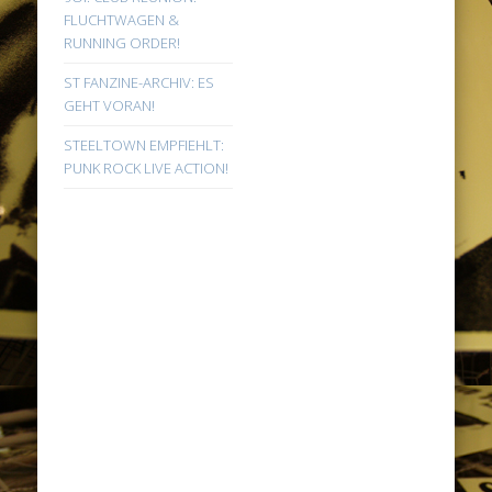
FLUCHTWAGEN &
RUNNING ORDER!
ST FANZINE-ARCHIV: ES
GEHT VORAN!
STEELTOWN EMPFIEHLT:
PUNK ROCK LIVE ACTION!