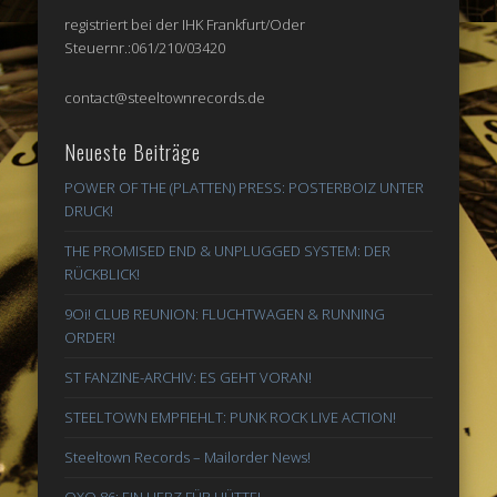
registriert bei der IHK Frankfurt/Oder
Steuernr.:061/210/03420
contact@steeltownrecords.de
Neueste Beiträge
POWER OF THE (PLATTEN) PRESS: POSTERBOIZ UNTER
DRUCK!
THE PROMISED END & UNPLUGGED SYSTEM: DER
RÜCKBLICK!
9Oi! CLUB REUNION: FLUCHTWAGEN & RUNNING
ORDER!
ST FANZINE-ARCHIV: ES GEHT VORAN!
STEELTOWN EMPFIEHLT: PUNK ROCK LIVE ACTION!
Steeltown Records – Mailorder News!