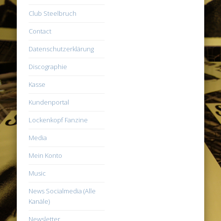
Club Steelbruch
Contact
Datenschutzerklärung
Discographie
Kasse
Kundenportal
Lockenkopf Fanzine
Media
Mein Konto
Music
News Socialmedia (Alle
Kanäle)
Newsletter