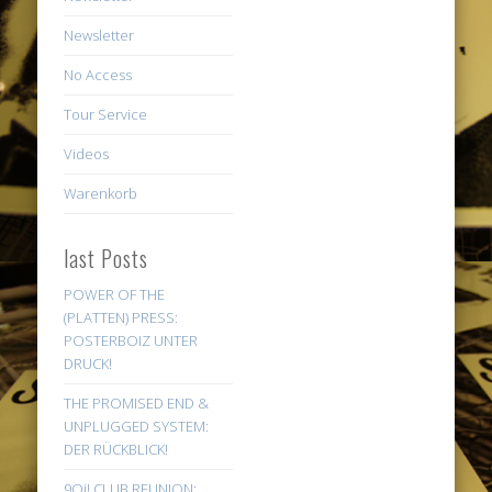
Newsletter
No Access
Tour Service
Videos
Warenkorb
last Posts
POWER OF THE
(PLATTEN) PRESS:
POSTERBOIZ UNTER
DRUCK!
THE PROMISED END &
UNPLUGGED SYSTEM:
DER RÜCKBLICK!
9Oi! CLUB REUNION: