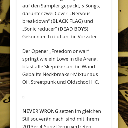
auf den Sampler gepackt, 5 Songs,
darunter zwei Cover: „Nervous
breakdown“ (
BLACK FLAG
) und
„Sonic reducer“ (
DEAD BOYS
).
Gekonnter Tribut an die Vorväter.
Der Opener „Freedom or war“
springt wie ein Löwe in die Arena,
bläst alle Skeptiker an die Wand.
Geballte Neckbreaker-Mixtur aus
Oi!, Streetpunk und Oldschool HC.
NEVER WRONG
setzen im gleichen
Stil souverän nach, sind mit ihrem
2013er 4-Song Demo vertreten,