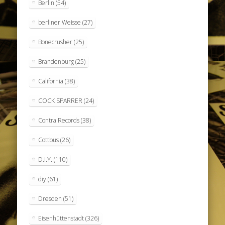
Berlin
(54)
berliner Weisse
(27)
Bonecrusher
(25)
Brandenburg
(25)
California
(38)
COCK SPARRER
(24)
Contra Records
(38)
Cottbus
(26)
D.I.Y.
(110)
diy
(61)
Dresden
(51)
Eisenhüttenstadt
(326)