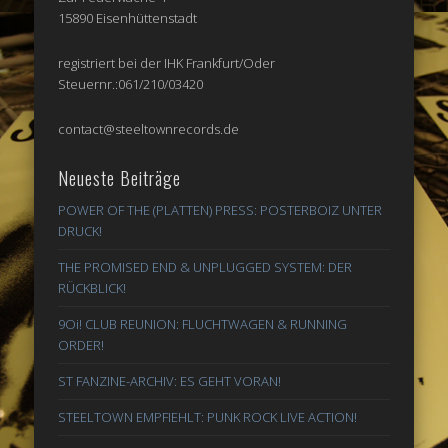
15890 Eisenhüttenstadt
registriert bei der IHK Frankfurt/Oder
Steuernr.:061/210/03420
contact@steeltownrecords.de
Neueste Beiträge
POWER OF THE (PLATTEN) PRESS: POSTERBOIZ UNTER
DRUCK!
THE PROMISED END & UNPLUGGED SYSTEM: DER
RÜCKBLICK!
9Oi! CLUB REUNION: FLUCHTWAGEN & RUNNING
ORDER!
ST FANZINE-ARCHIV: ES GEHT VORAN!
STEELTOWN EMPFIEHLT: PUNK ROCK LIVE ACTION!