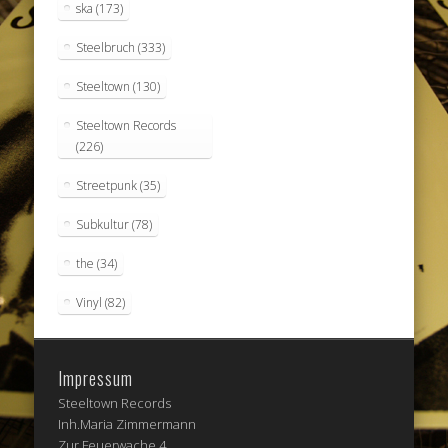
ska
(173)
Steelbruch
(333)
Steeltown
(130)
Steeltown Records
(226)
Streetpunk
(35)
Subkultur
(78)
the
(34)
Vinyl
(82)
Impressum
Steeltown Records
Inh.Maria Zimmermann
Zur Feuerwache 4