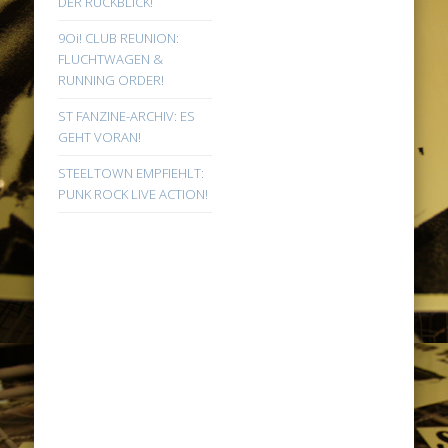
DER RÜCKBLICK!
9Oi! CLUB REUNION:
FLUCHTWAGEN &
RUNNING ORDER!
ST FANZINE-ARCHIV: ES
GEHT VORAN!
STEELTOWN EMPFIEHLT:
PUNK ROCK LIVE ACTION!