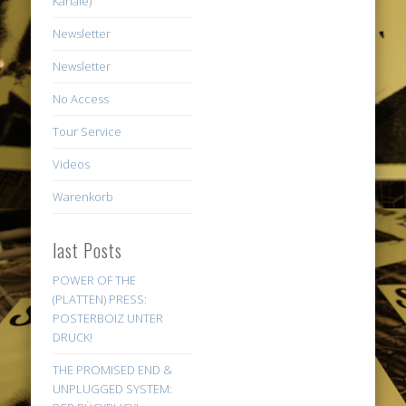
Kanäle)
Newsletter
Newsletter
No Access
Tour Service
Videos
Warenkorb
last Posts
POWER OF THE
(PLATTEN) PRESS:
POSTERBOIZ UNTER
DRUCK!
THE PROMISED END &
UNPLUGGED SYSTEM: