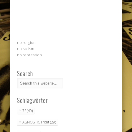
no religion
no racism
no repression
Search
Schlagwörter
7"
(40)
AGNOSTIC Front
(29)