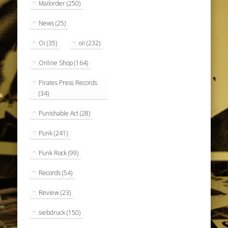
Mailorder
(250)
News
(25)
Oi
(35)
oi!
(232)
Online Shop
(164)
Pirates Press Records
(34)
Punishable Act
(28)
Punk
(241)
Punk Rock
(99)
Records
(54)
Review
(23)
siebdruck
(150)