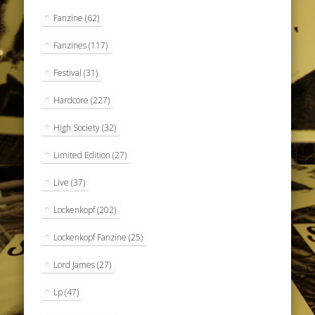
Fanzine
(62)
Fanzines
(117)
Festival
(31)
Hardcore
(227)
High Society
(32)
Limited Edition
(27)
Live
(37)
Lockenkopf
(202)
Lockenkopf Fanzine
(25)
Lord James
(27)
Lp
(47)