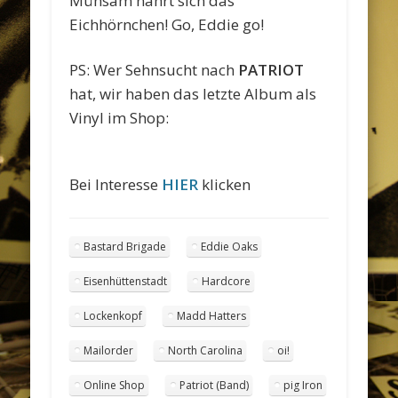
Mühsam nährt sich das
Eichhörnchen! Go, Eddie go!
PS: Wer Sehnsucht nach
PATRIOT
hat, wir haben das letzte Album als
Vinyl im Shop:
Bei Interesse
HIER
klicken
Bastard Brigade
Eddie Oaks
Eisenhüttenstadt
Hardcore
Lockenkopf
Madd Hatters
Mailorder
North Carolina
oi!
Online Shop
Patriot (Band)
pig Iron