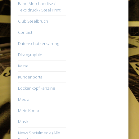
Band Merchandise /
Textildruck / Steel Print
Club Steelbruch
Contact
Datenschutzerklärung
Discographie
Kasse
Kundenportal
Lockenkopf Fanzine
Media
Mein Konto
Music
News Socialmedia (Alle