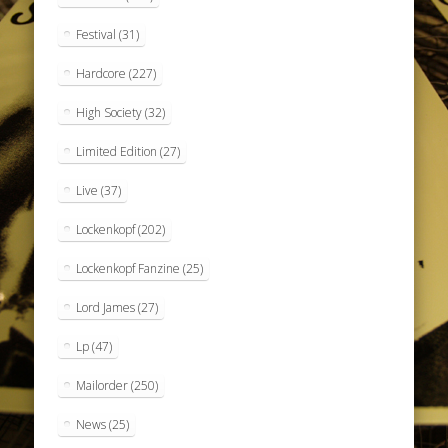
Festival
(31)
Hardcore
(227)
High Society
(32)
Limited Edition
(27)
Live
(37)
Lockenkopf
(202)
Lockenkopf Fanzine
(25)
Lord James
(27)
Lp
(47)
Mailorder
(250)
News
(25)