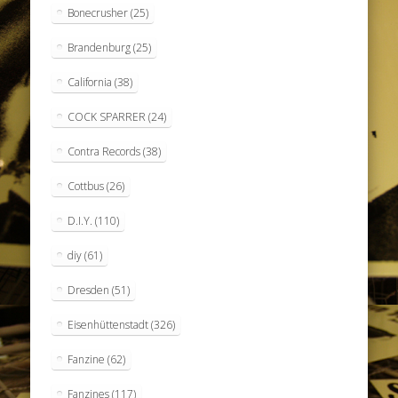
Bonecrusher
(25)
Brandenburg
(25)
California
(38)
COCK SPARRER
(24)
Contra Records
(38)
Cottbus
(26)
D.I.Y.
(110)
diy
(61)
Dresden
(51)
Eisenhüttenstadt
(326)
Fanzine
(62)
Fanzines
(117)