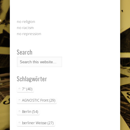
no religion
no racism
no repression
Search
Schlagwörter
7"
(40)
AGNOSTIC Front
(29)
Berlin
(54)
berliner Weisse
(27)