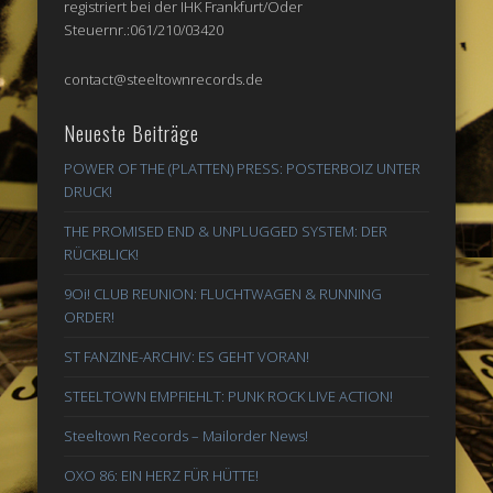
registriert bei der IHK Frankfurt/Oder
Steuernr.:061/210/03420
contact@steeltownrecords.de
Neueste Beiträge
POWER OF THE (PLATTEN) PRESS: POSTERBOIZ UNTER
DRUCK!
THE PROMISED END & UNPLUGGED SYSTEM: DER
RÜCKBLICK!
9Oi! CLUB REUNION: FLUCHTWAGEN & RUNNING
ORDER!
ST FANZINE-ARCHIV: ES GEHT VORAN!
STEELTOWN EMPFIEHLT: PUNK ROCK LIVE ACTION!
Steeltown Records – Mailorder News!
OXO 86: EIN HERZ FÜR HÜTTE!