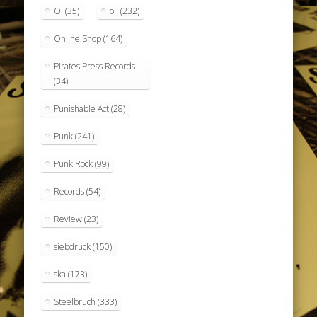
Oi
(35)
oi!
(232)
Online Shop
(164)
Pirates Press Records
(34)
Punishable Act
(28)
Punk
(241)
Punk Rock
(99)
Records
(54)
Review
(23)
siebdruck
(150)
ska
(173)
Steelbruch
(333)