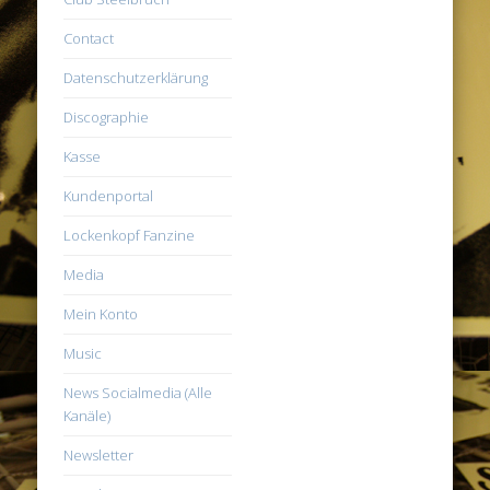
Contact
Datenschutzerklärung
Discographie
Kasse
Kundenportal
Lockenkopf Fanzine
Media
Mein Konto
Music
News Socialmedia (Alle
Kanäle)
Newsletter