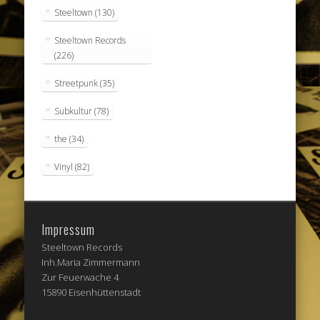
Steeltown
(130)
Steeltown Records
(226)
Streetpunk
(35)
Subkultur
(78)
the
(34)
Vinyl
(82)
Impressum
Steeltown Records
Inh.Maria Zimmermann
Zur Feuerwache 4
15890 Eisenhüttenstadt