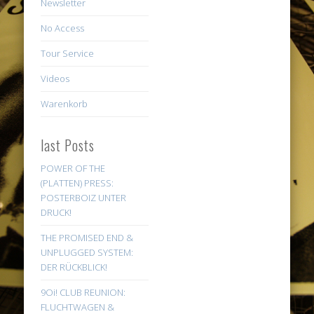
Newsletter
No Access
Tour Service
Videos
Warenkorb
last Posts
POWER OF THE
(PLATTEN) PRESS:
POSTERBOIZ UNTER
DRUCK!
THE PROMISED END &
UNPLUGGED SYSTEM:
DER RÜCKBLICK!
9Oi! CLUB REUNION:
FLUCHTWAGEN &