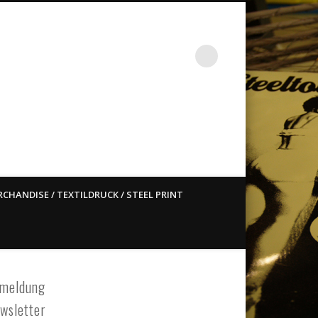
st ain`t dead so straight
CHANDISE / TEXTILDRUCK / STEEL PRINT
meldung
wsletter