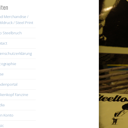
iten
d Merchandise /
tildruck / Steel Print
b Steelbruch
tact
enschutzerklärung
cographie
se
denportal
kenkopf Fanzine
dia
n Konto
ic