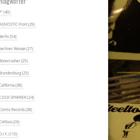
hlagwörter
7"
(40)
AGNOSTIC Front
(29)
Berlin
(54)
berliner Weisse
(27)
Bonecrusher
(25)
Brandenburg
(25)
California
(38)
COCK SPARRER
(24)
Contra Records
(38)
Cottbus
(26)
D.I.Y.
(110)