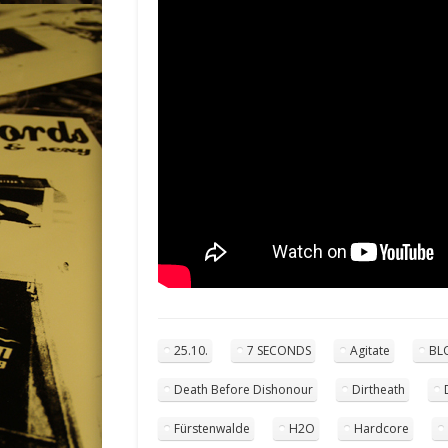
25.10.
7 SECONDS
Agitate
BL
Death Before Dishonour
Dirtheath
Fürstenwalde
H2O
Hardcore