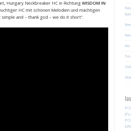
et, Hungary Neckbreaker HC in Richtung
WISDOM IN
New
wuchtiger HC mit schönen Melodien und mächtigen
Kan
t simple and – thank god – we do it short”.
New
New
No 
Tou
Vid
Wa
la
PO
(PL
PO
DR