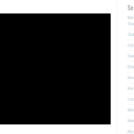
Se
Ban
Tex
Clu
Con
Dat
Dis
Kas
Kun
Loc
Me
Mei
Mus