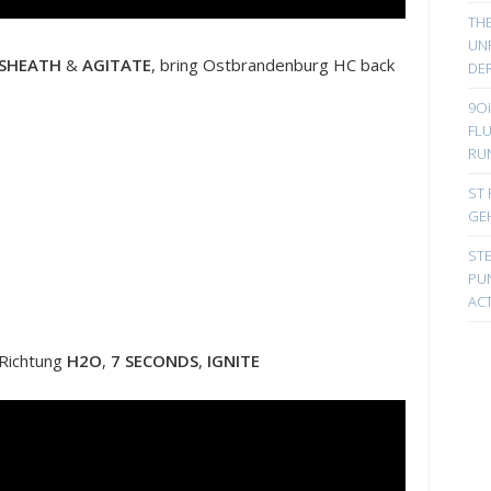
TH
UN
TSHEATH
&
AGITATE
, bring Ostbrandenburg HC back
DER
9Oi
FL
RU
ST 
GE
ST
PUN
ACT
Richtung
H2O
,
7 SECONDS
,
IGNITE