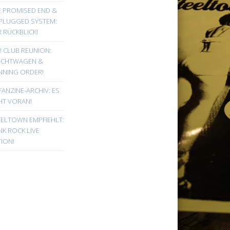
E PROMISED END &
PLUGGED SYSTEM:
 RÜCKBLICK!
! CLUB REUNION:
UCHTWAGEN &
NNING ORDER!
FANZINE-ARCHIV: ES
HT VORAN!
EELTOWN EMPFIEHLT:
K ROCK LIVE
ION!