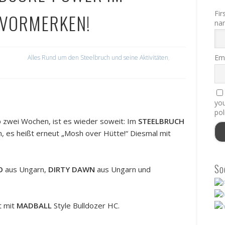
Fir
. VORMERKEN!
na
Ema
Alles Rund um den Steelbruch und seine Aktivitäten
,
you
pol
pp zwei Wochen, ist es wieder soweit: Im
STEELBRUCH
n, es heißt erneut „Mosh over Hütte!“ Diesmal mit
So
O
aus Ungarn,
DIRTY DAWN
aus Ungarn und
t mit
MADBALL
Style Bulldozer HC.