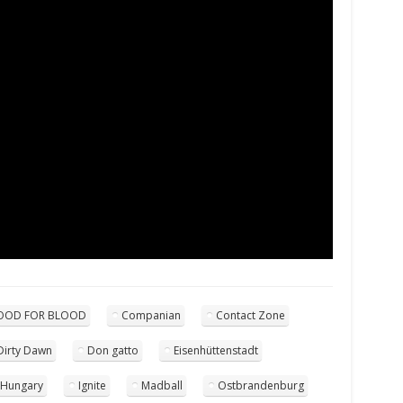
OOD FOR BLOOD
Companian
Contact Zone
Dirty Dawn
Don gatto
Eisenhüttenstadt
Hungary
Ignite
Madball
Ostbrandenburg