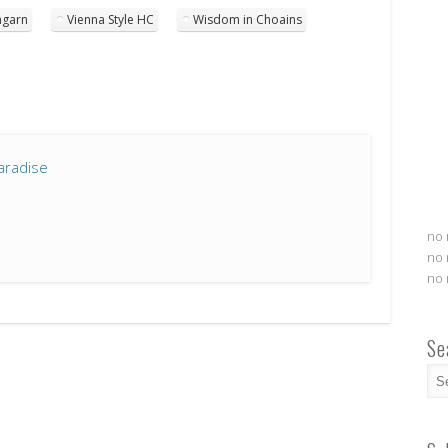
ngarn
Vienna Style HC
Wisdom in Choains
aradise
no 
no 
no 
Se