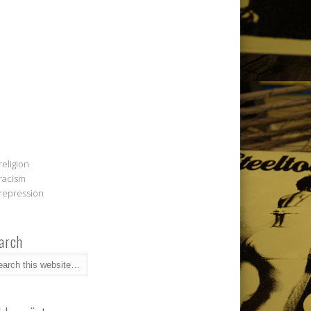
religion
racism
repression
arch