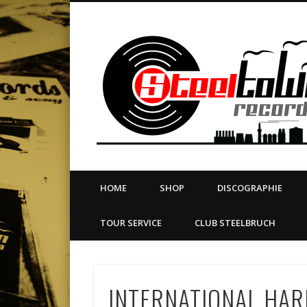
book
Twitter
Vimeo
Dribble
LinkedIn
LABEL | MERCH | PRINT | DIY | FANZINE | TOURSERVICE
HOME
SHOP
DISCOGRAPHIE
TOUR SERVICE
CLUB STEELBRUCH
INTERNATIONAL HA