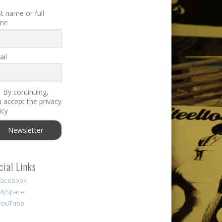
st name or full
me
il
By continuing,
 accept the privacy
icy
cial Links