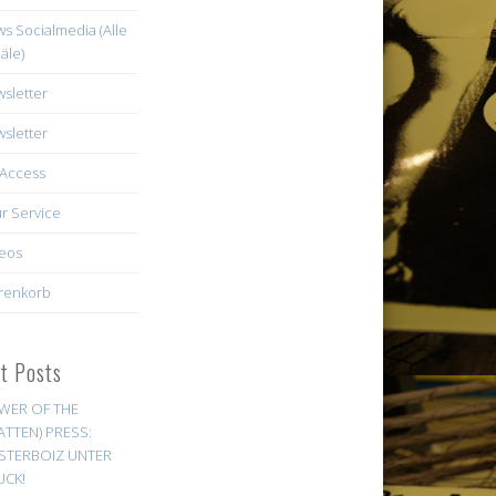
s Socialmedia (Alle
äle)
sletter
sletter
Access
r Service
eos
renkorb
st Posts
WER OF THE
ATTEN) PRESS:
STERBOIZ UNTER
UCK!