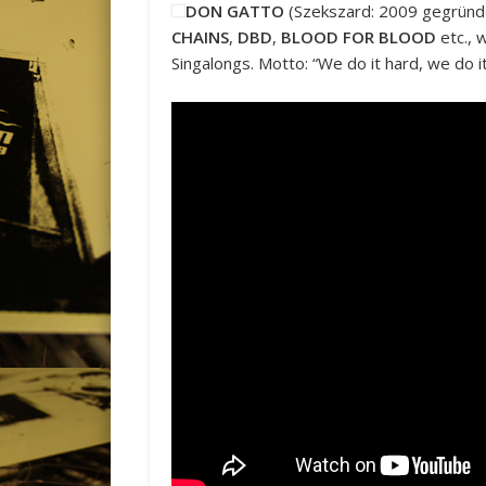
DON GATTO
(Szekszard: 2009 gegründ
CHAINS
,
DBD
,
BLOOD FOR BLOOD
etc., 
Singalongs. Motto: “We do it hard, we do i