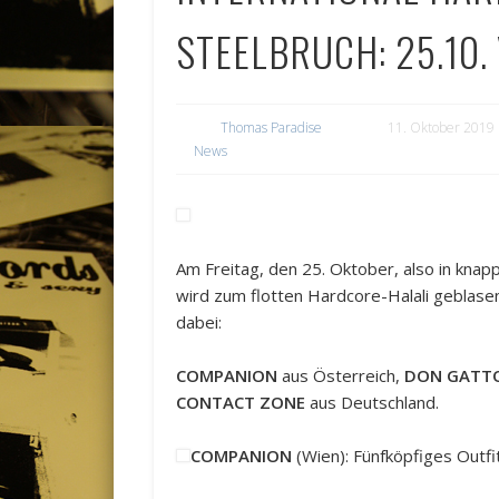
STEELBRUCH: 25.10
Thomas Paradise
11. Oktober 2019
News
Am Freitag, den 25. Oktober, also in kna
wird zum flotten Hardcore-Halali geblase
dabei:
COMPANION
aus Österreich,
DON GATT
CONTACT ZONE
aus Deutschland.
COMPANION
(Wien): Fünfköpfiges Outfi