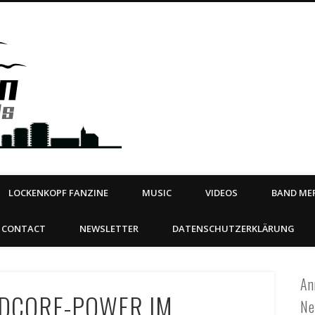
Steeltown Records – Ea
 | BOOKING
ahead
LOCKENKOPF FANZINE
MUSIC
VIDEOS
BAND MER
CONTACT
NEWSLETTER
DATENSCHUTZERKLÄRUNG
An
RDCORE-POWER IM
Ne