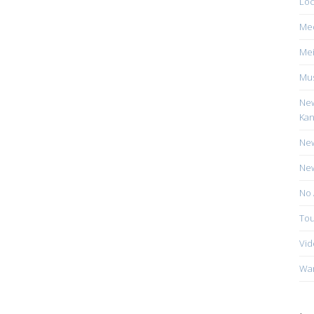
Loc
Me
Mei
Mus
New
Kan
New
New
No 
Tou
Vid
Wa