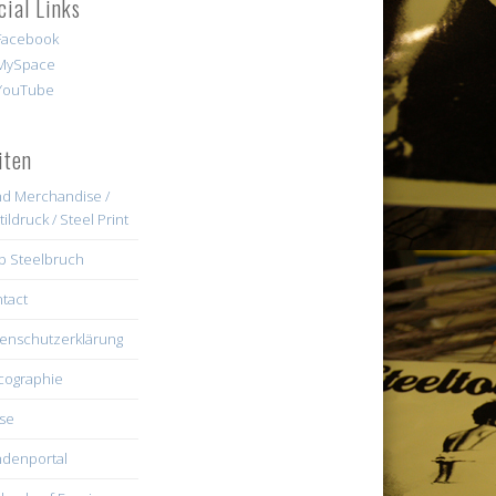
cial Links
iten
d Merchandise /
tildruck / Steel Print
b Steelbruch
tact
enschutzerklärung
cographie
se
denportal