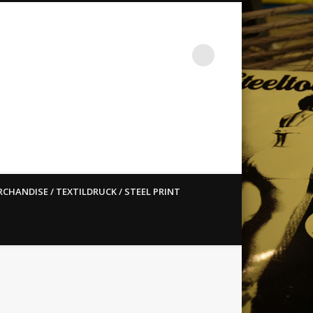
st ain`t dead so straight
CHANDISE / TEXTILDRUCK / STEEL PRINT