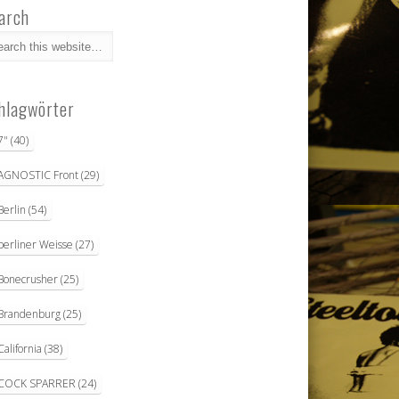
arch
hlagwörter
7"
(40)
AGNOSTIC Front
(29)
Berlin
(54)
berliner Weisse
(27)
Bonecrusher
(25)
Brandenburg
(25)
California
(38)
COCK SPARRER
(24)