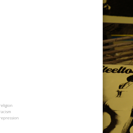
religion
racism
repression