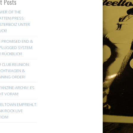
st Posts
WER OF THE
ATTEN) PRESS:
STERBOIZ UNTER
UCK!
E PROMISED END &
PLUGGED SYSTEM:
 RÜCKBLICK!
! CLUB REUNION:
UCHTWAGEN &
NNING ORDER!
FANZINE-ARCHIV: ES
HT VORAN!
EELTOWN EMPFIEHLT:
K ROCK LIVE
ION!