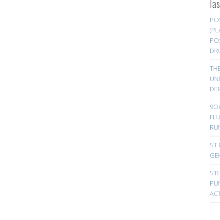
la
PO
(PL
PO
DR
TH
UN
DER
9Oi
FL
RU
ST 
GE
ST
PUN
ACT