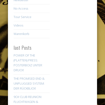
No Access
Tour Service
Videos
Warenkorb
last Posts
POWER OF THE
(PLATTEN) PRESS:
POSTERBOIZ UNTER
DRUCK!
THE PROMISED END &
UNPLUGGED SYSTEM:
DER RÜCKBLICK!
9Oi! CLUB REUNION:
FLUCHTWAGEN &