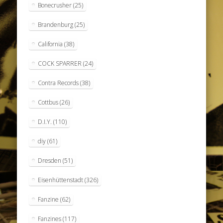
Bonecrusher
(25)
Brandenburg
(25)
California
(38)
COCK SPARRER
(24)
Contra Records
(38)
Cottbus
(26)
D.I.Y.
(110)
diy
(61)
Dresden
(51)
Eisenhüttenstadt
(326)
Fanzine
(62)
Fanzines
(117)