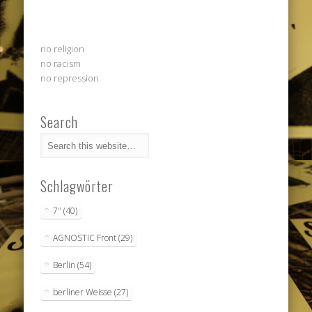
no religion
no racism
no repression
Search
Schlagwörter
7"
(40)
AGNOSTIC Front
(29)
Berlin
(54)
berliner Weisse
(27)