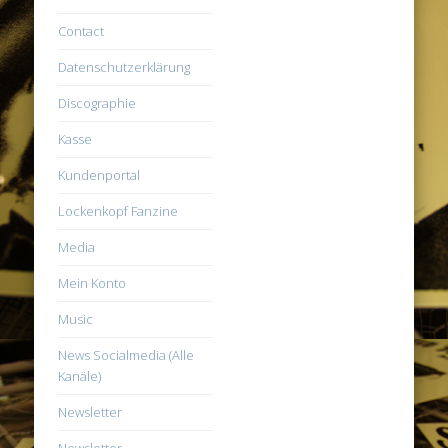
Contact
Datenschutzerklärung
Discographie
Kasse
Kundenportal
Lockenkopf Fanzine
Media
Mein Konto
Music
News Socialmedia (Alle
Kanäle)
Newsletter
Newsletter