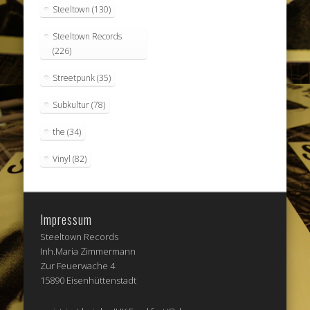
Steeltown
(130)
Steeltown Records
(226)
Streetpunk
(35)
Subkultur
(78)
the
(34)
Vinyl
(82)
Impressum
Steeltown Records
Inh.Maria Zimmermann
Zur Feuerwache 4
15890 Eisenhüttenstadt