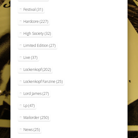
Festival
(31)
Hardcore
(227)
High Society
(32)
Limited Edition
(27)
Live
(37)
Lockenkopf
(202)
Lockenkopf Fanzine
(25)
Lord James
(27)
Lp
(47)
Mailorder
(250)
News
(25)