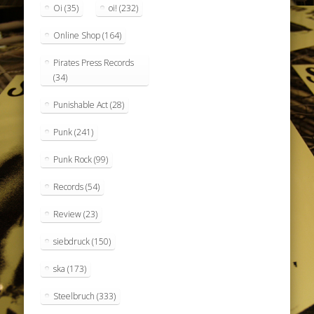
Oi
(35)
oi!
(232)
Online Shop
(164)
Pirates Press Records
(34)
Punishable Act
(28)
Punk
(241)
Punk Rock
(99)
Records
(54)
Review
(23)
siebdruck
(150)
ska
(173)
Steelbruch
(333)