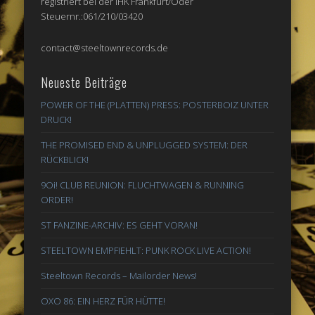
registriert bei der IHK Frankfurt/Oder
Steuernr.:061/210/03420
contact@steeltownrecords.de
Neueste Beiträge
POWER OF THE (PLATTEN) PRESS: POSTERBOIZ UNTER
DRUCK!
THE PROMISED END & UNPLUGGED SYSTEM: DER
RÜCKBLICK!
9Oi! CLUB REUNION: FLUCHTWAGEN & RUNNING
ORDER!
ST FANZINE-ARCHIV: ES GEHT VORAN!
STEELTOWN EMPFIEHLT: PUNK ROCK LIVE ACTION!
Steeltown Records – Mailorder News!
OXO 86: EIN HERZ FÜR HÜTTE!