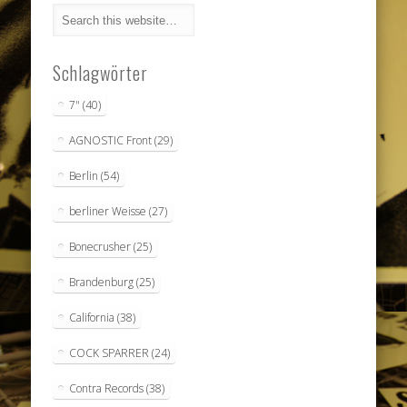
Schlagwörter
7"
(40)
AGNOSTIC Front
(29)
Berlin
(54)
berliner Weisse
(27)
Bonecrusher
(25)
Brandenburg
(25)
California
(38)
COCK SPARRER
(24)
Contra Records
(38)