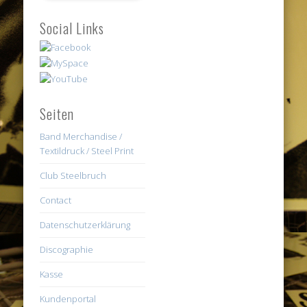
Social Links
Seiten
Band Merchandise /
Textildruck / Steel Print
Club Steelbruch
Contact
Datenschutzerklärung
Discographie
Kasse
Kundenportal