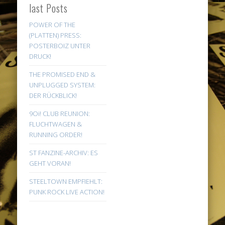
last Posts
POWER OF THE
(PLATTEN) PRESS:
POSTERBOIZ UNTER
DRUCK!
THE PROMISED END &
UNPLUGGED SYSTEM:
DER RÜCKBLICK!
9Oi! CLUB REUNION:
FLUCHTWAGEN &
RUNNING ORDER!
ST FANZINE-ARCHIV: ES
GEHT VORAN!
STEELTOWN EMPFIEHLT:
PUNK ROCK LIVE ACTION!