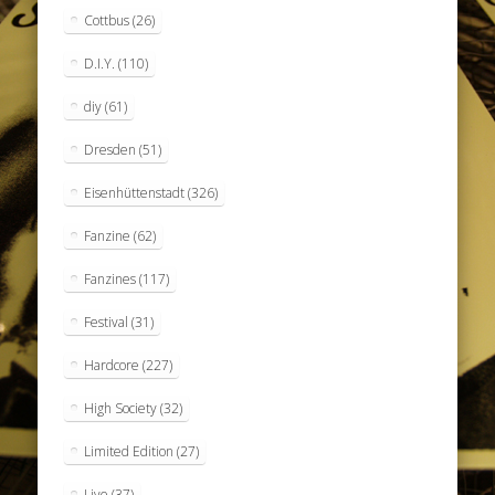
Cottbus
(26)
D.I.Y.
(110)
diy
(61)
Dresden
(51)
Eisenhüttenstadt
(326)
Fanzine
(62)
Fanzines
(117)
Festival
(31)
Hardcore
(227)
High Society
(32)
Limited Edition
(27)
Live
(37)