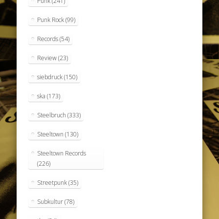
Punk
(241)
Punk Rock
(99)
Records
(54)
Review
(23)
siebdruck
(150)
ska
(173)
Steelbruch
(333)
Steeltown
(130)
Steeltown Records
(226)
Streetpunk
(35)
Subkultur
(78)