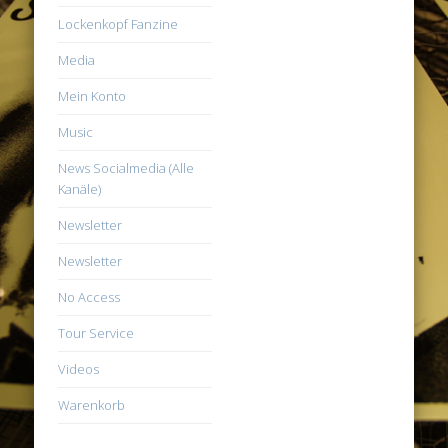
Lockenkopf Fanzine
Media
Mein Konto
Music
News Socialmedia (Alle
Kanäle)
Newsletter
Newsletter
No Access
Tour Service
Videos
Warenkorb