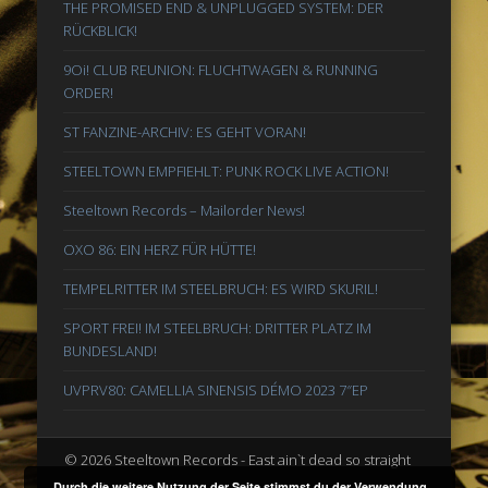
THE PROMISED END & UNPLUGGED SYSTEM: DER
RÜCKBLICK!
9Oi! CLUB REUNION: FLUCHTWAGEN & RUNNING
ORDER!
ST FANZINE-ARCHIV: ES GEHT VORAN!
STEELTOWN EMPFIEHLT: PUNK ROCK LIVE ACTION!
Steeltown Records – Mailorder News!
OXO 86: EIN HERZ FÜR HÜTTE!
TEMPELRITTER IM STEELBRUCH: ES WIRD SKURIL!
SPORT FREI! IM STEELBRUCH: DRITTER PLATZ IM
BUNDESLAND!
UVPRV80: CAMELLIA SINENSIS DÉMO 2023 7″EP
© 2026 Steeltown Records - East ain`t dead so straight
ahead
Durch die weitere Nutzung der Seite stimmst du der Verwendung