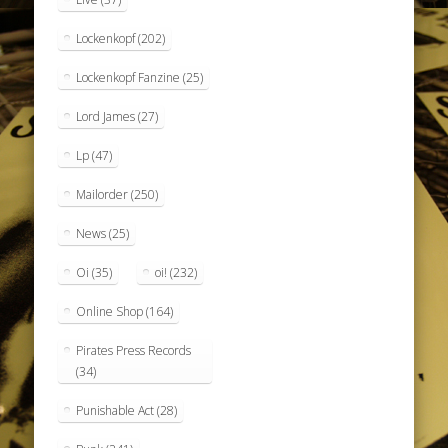
Lockenkopf
(202)
Lockenkopf Fanzine
(25)
Lord James
(27)
Lp
(47)
Mailorder
(250)
News
(25)
Oi
(35)
oi!
(232)
Online Shop
(164)
Pirates Press Records
(34)
Punishable Act
(28)