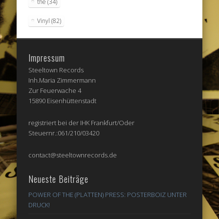
the
(34)
Vinyl
(82)
Impressum
Steeltown Records
Inh.Maria Zimmermann
Zur Feuerwache 4
15890 Eisenhüttenstadt
registriert bei der IHK Frankfurt/Oder
Steuernr.:061/210/03420
contact@steeltownrecords.de
Neueste Beiträge
POWER OF THE (PLATTEN) PRESS: POSTERBOIZ UNTER
DRUCK!