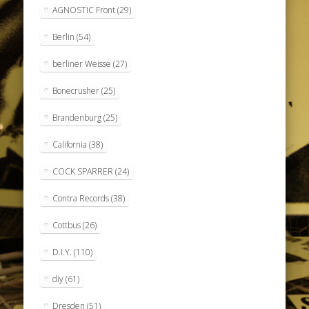
AGNOSTIC Front
(29)
Berlin
(54)
berliner Weisse
(27)
Bonecrusher
(25)
Brandenburg
(25)
California
(38)
COCK SPARRER
(24)
Contra Records
(38)
Cottbus
(26)
D.I.Y.
(110)
diy
(61)
Dresden
(51)