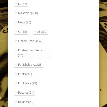
Lp
(47)
Mailorder
(250)
News
(25)
Oi
(35)
oi!
(232)
Online Shop
(164)
Pirates Press Records
(34)
Punishable Act
(28)
Punk
(241)
Punk Rock
(99)
Records
(54)
Review
(23)