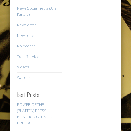
News Socialmedia (Alle
Kanäle)
Newsletter
Newsletter
No Access
Tour Service
Videos
Warenkorb
last Posts
POWER OF THE
(PLATTEN) PRESS:
POSTERBOIZ UNTER
DRUCK!