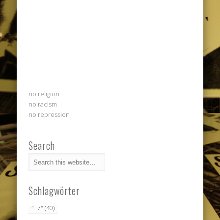
no religion
no racism
no repression
Search
Schlagwörter
7"
(40)