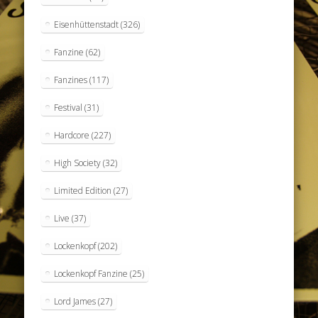
Eisenhüttenstadt
(326)
Fanzine
(62)
Fanzines
(117)
Festival
(31)
Hardcore
(227)
High Society
(32)
Limited Edition
(27)
Live
(37)
Lockenkopf
(202)
Lockenkopf Fanzine
(25)
Lord James
(27)