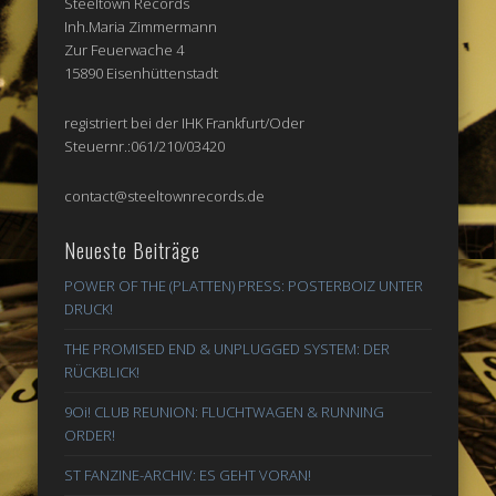
Steeltown Records
Inh.Maria Zimmermann
Zur Feuerwache 4
15890 Eisenhüttenstadt
registriert bei der IHK Frankfurt/Oder
Steuernr.:061/210/03420
contact@steeltownrecords.de
Neueste Beiträge
POWER OF THE (PLATTEN) PRESS: POSTERBOIZ UNTER
DRUCK!
THE PROMISED END & UNPLUGGED SYSTEM: DER
RÜCKBLICK!
9Oi! CLUB REUNION: FLUCHTWAGEN & RUNNING
ORDER!
ST FANZINE-ARCHIV: ES GEHT VORAN!