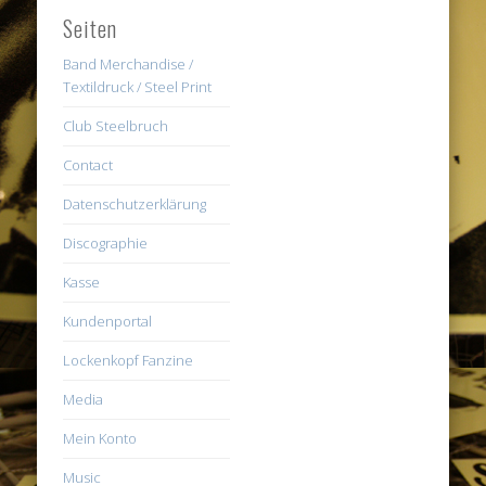
Seiten
Band Merchandise /
Textildruck / Steel Print
Club Steelbruch
Contact
Datenschutzerklärung
Discographie
Kasse
Kundenportal
Lockenkopf Fanzine
Media
Mein Konto
Music