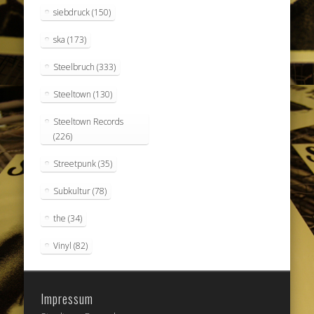
siebdruck
(150)
ska
(173)
Steelbruch
(333)
Steeltown
(130)
Steeltown Records
(226)
Streetpunk
(35)
Subkultur
(78)
the
(34)
Vinyl
(82)
Impressum