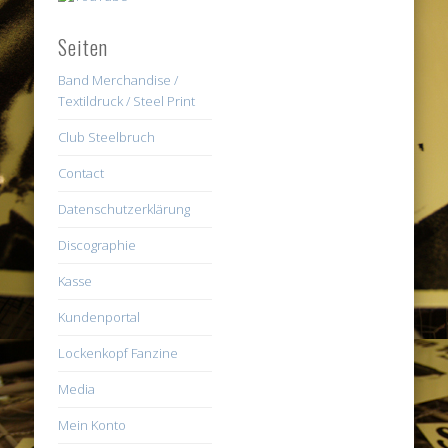
Seiten
Band Merchandise /
Textildruck / Steel Print
Club Steelbruch
Contact
Datenschutzerklärung
Discographie
Kasse
Kundenportal
Lockenkopf Fanzine
Media
Mein Konto