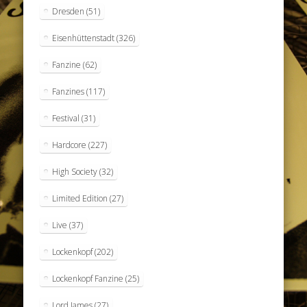
Dresden
(51)
Eisenhüttenstadt
(326)
Fanzine
(62)
Fanzines
(117)
Festival
(31)
Hardcore
(227)
High Society
(32)
Limited Edition
(27)
Live
(37)
Lockenkopf
(202)
Lockenkopf Fanzine
(25)
Lord James
(27)