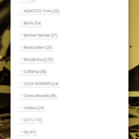
AGNOSTIC Front
(29)
Berlin
(54)
berliner Weisse
(27)
Bonecrusher
(25)
Brandenburg
(25)
California
(38)
COCK SPARRER
(24)
Contra Records
(38)
Cottbus
(26)
D.I.Y.
(110)
diy
(61)