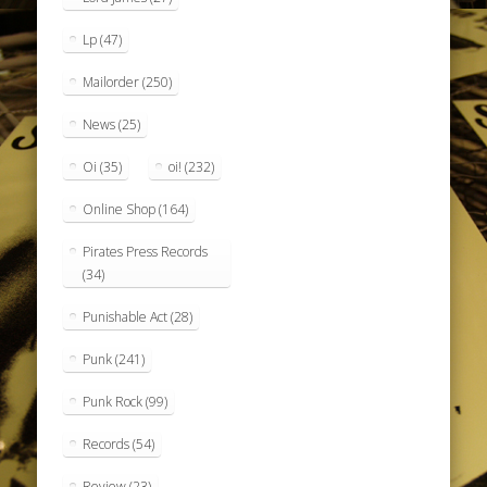
Lp
(47)
Mailorder
(250)
News
(25)
Oi
(35)
oi!
(232)
Online Shop
(164)
Pirates Press Records
(34)
Punishable Act
(28)
Punk
(241)
Punk Rock
(99)
Records
(54)
Review
(23)