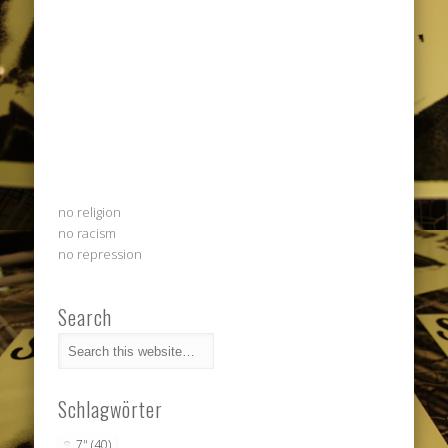
no religion
no racism
no repression
Search
Schlagwörter
7"
(40)