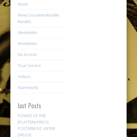
Music
News Socialmedia (Alle
Kanäle)
Newsletter
Newsletter
No Access
Tour Service
Videos
Warenkorb
last Posts
POWER OF THE
(PLATTEN) PRESS:
POSTERBOIZ UNTER
DRUCK!