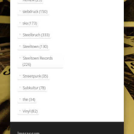
siebdruck
(150)
ska
(173)
Steelbruch
(333)
Steeltown
(130)
Steeltown Records
(226)
Streetpunk
(35)
Subkultur
(78)
the
(34)
Vinyl
(82)
Impressum