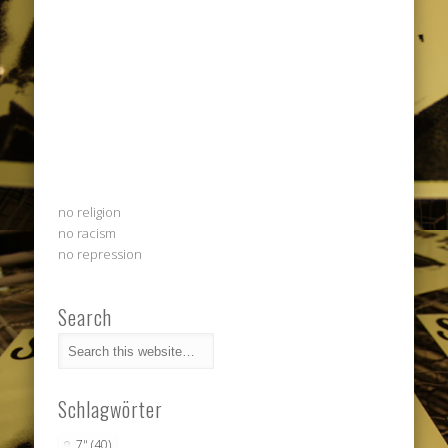
no religion
no racism
no repression
Search
Schlagwörter
7"
(40)