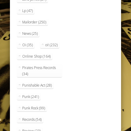
Lp
(47)
Mailorder
(250)
News
(25)
Oi
(35)
oi!
(232)
Online Shop
(164)
Pirates Press Records
(34)
Punishable Act
(28)
Punk
(241)
Punk Rock
(99)
Records
(54)
Review
(23)