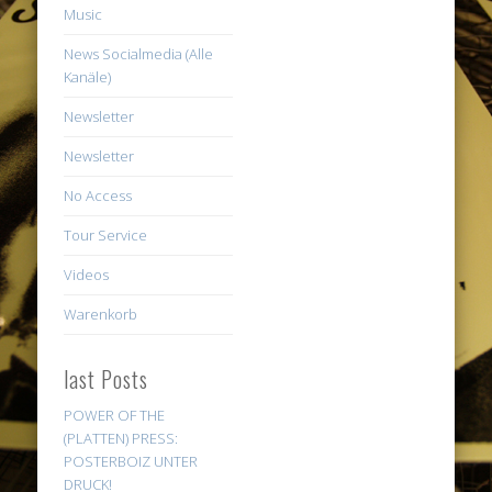
Music
News Socialmedia (Alle
Kanäle)
Newsletter
Newsletter
No Access
Tour Service
Videos
Warenkorb
last Posts
POWER OF THE
(PLATTEN) PRESS:
POSTERBOIZ UNTER
DRUCK!