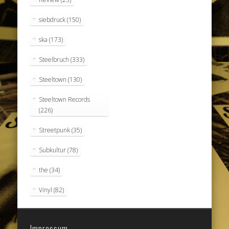
siebdruck
(150)
ska
(173)
Steelbruch
(333)
Steeltown
(130)
Steeltown Records
(226)
Streetpunk
(35)
Subkultur
(78)
the
(34)
Vinyl
(82)
Impressum