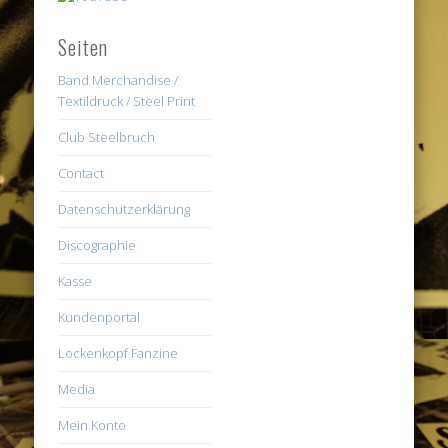
Seiten
Band Merchandise /
Textildruck / Steel Print
Club Steelbruch
Contact
Datenschutzerklärung
Discographie
Kasse
Kundenportal
Lockenkopf Fanzine
Media
Mein Konto