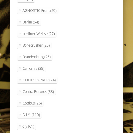
AGNOSTIC Front
(29)
Berlin
(54)
berliner Weisse
(27)
Bonecrusher
(25)
Brandenburg
(25)
California
(38)
COCK SPARRER
(24)
Contra Records
(38)
Cottbus
(26)
D.I.Y.
(110)
diy
(61)