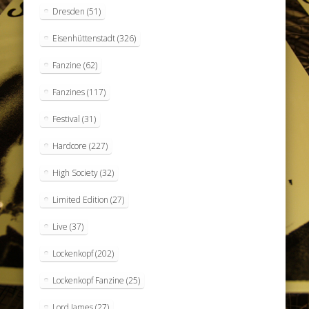
Dresden
(51)
Eisenhüttenstadt
(326)
Fanzine
(62)
Fanzines
(117)
Festival
(31)
Hardcore
(227)
High Society
(32)
Limited Edition
(27)
Live
(37)
Lockenkopf
(202)
Lockenkopf Fanzine
(25)
Lord James
(27)