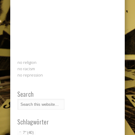
no religion
no racism
no repression
Search
Schlagwörter
7"
(40)