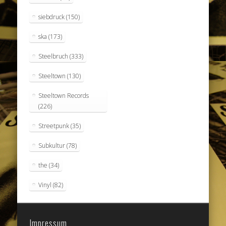
siebdruck
(150)
ska
(173)
Steelbruch
(333)
Steeltown
(130)
Steeltown Records
(226)
Streetpunk
(35)
Subkultur
(78)
the
(34)
Vinyl
(82)
Impressum