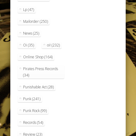
Lp
(47)
Mailorder
(250)
News
(25)
Oi
(35)
oi!
(232)
Online Shop
(164)
Pirates Press Records
(34)
Punishable Act
(28)
Punk
(241)
Punk Rock
(99)
Records
(54)
Review
(23)