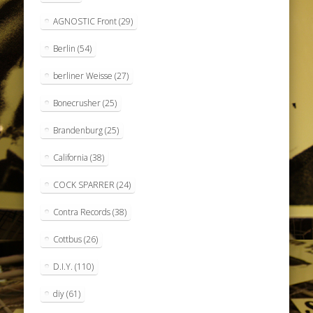
AGNOSTIC Front
(29)
Berlin
(54)
berliner Weisse
(27)
Bonecrusher
(25)
Brandenburg
(25)
California
(38)
COCK SPARRER
(24)
Contra Records
(38)
Cottbus
(26)
D.I.Y.
(110)
diy
(61)