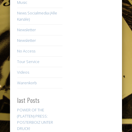
Music
News Socialmedia (Alle
Kanäle)
Newsletter
Newsletter
No Access
Tour Service
Videos
Warenkorb
last Posts
POWER OF THE
(PLATTEN) PRESS:
POSTERBOIZ UNTER
DRUCK!