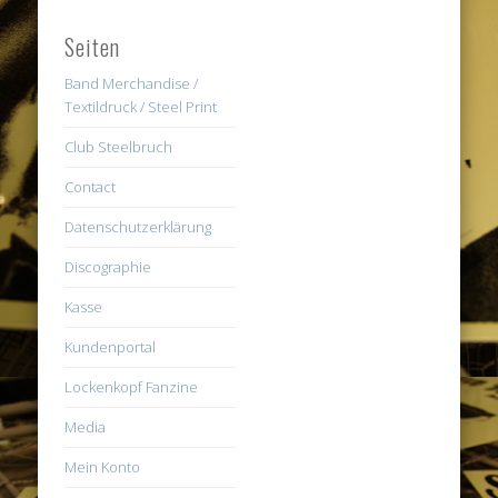
Seiten
Band Merchandise /
Textildruck / Steel Print
Club Steelbruch
Contact
Datenschutzerklärung
Discographie
Kasse
Kundenportal
Lockenkopf Fanzine
Media
Mein Konto