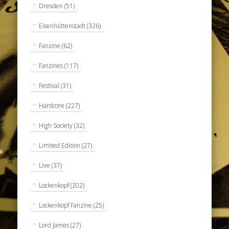
Dresden
(51)
Eisenhüttenstadt
(326)
Fanzine
(62)
Fanzines
(117)
Festival
(31)
Hardcore
(227)
High Society
(32)
Limited Edition
(27)
Live
(37)
Lockenkopf
(202)
Lockenkopf Fanzine
(25)
Lord James
(27)