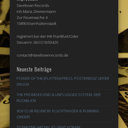
Steeltown Records
Inh.Maria Zimmermann
Zur Feuerwache 4
15890 Eisenhüttenstadt
registriert bei der IHK Frankfurt/Oder
Steuernr.:061/210/03420
contact@steeltownrecords.de
Neueste Beiträge
POWER OF THE (PLATTEN) PRESS: POSTERBOIZ UNTER
DRUCK!
THE PROMISED END & UNPLUGGED SYSTEM: DER
RÜCKBLICK!
9Oi! CLUB REUNION: FLUCHTWAGEN & RUNNING
ORDER!
ST FANZINE-ARCHIV: ES GEHT VORAN!