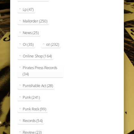
Lp
(47)
Mailorder
(250)
News
(25)
Oi
(35)
oi!
(232)
Online Shop
(164)
Pirates Press Records
(34)
Punishable Act
(28)
Punk
(241)
Punk Rock
(99)
Records
(54)
Review
(23)