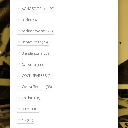
AGNOSTIC Front
(29)
Berlin
(54)
berliner Weisse
(27)
Bonecrusher
(25)
Brandenburg
(25)
California
(38)
COCK SPARRER
(24)
Contra Records
(38)
Cottbus
(26)
D.I.Y.
(110)
diy
(61)