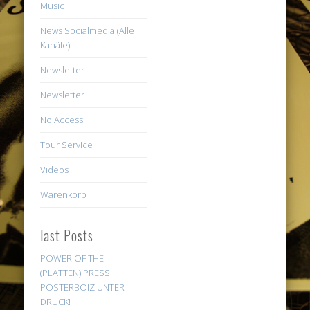
Music
News Socialmedia (Alle
Kanäle)
Newsletter
Newsletter
No Access
Tour Service
Videos
Warenkorb
last Posts
POWER OF THE
(PLATTEN) PRESS:
POSTERBOIZ UNTER
DRUCK!