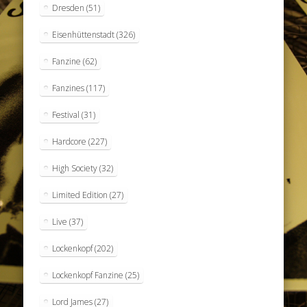
Dresden
(51)
Eisenhüttenstadt
(326)
Fanzine
(62)
Fanzines
(117)
Festival
(31)
Hardcore
(227)
High Society
(32)
Limited Edition
(27)
Live
(37)
Lockenkopf
(202)
Lockenkopf Fanzine
(25)
Lord James
(27)