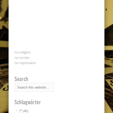
no religion
no racism
no repression
Search
Schlagwörter
7"
(40)