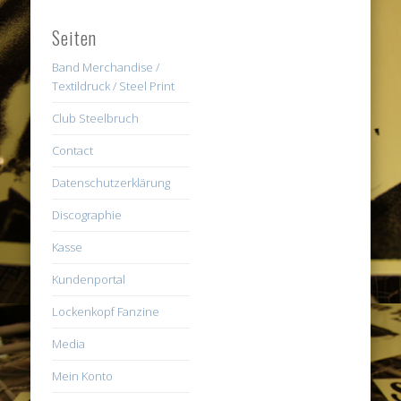
Seiten
Band Merchandise /
Textildruck / Steel Print
Club Steelbruch
Contact
Datenschutzerklärung
Discographie
Kasse
Kundenportal
Lockenkopf Fanzine
Media
Mein Konto