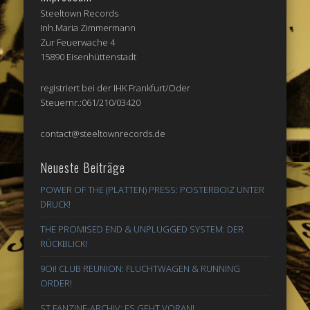
Steeltown Records
Inh.Maria Zimmermann
Zur Feuerwache 4
15890 Eisenhüttenstadt
registriert bei der IHK Frankfurt/Oder
Steuernr.:061/210/03420
contact@steeltownrecords.de
Neueste Beiträge
POWER OF THE (PLATTEN) PRESS: POSTERBOIZ UNTER
DRUCK!
THE PROMISED END & UNPLUGGED SYSTEM: DER
RÜCKBLICK!
9Oi! CLUB REUNION: FLUCHTWAGEN & RUNNING
ORDER!
ST FANZINE-ARCHIV: ES GEHT VORAN!