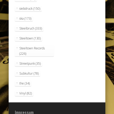
siebdruck
(150)
ska
(173)
Steelbruch
(333)
Steeltown
(130)
Steeltown Records
(226)
Streetpunk
(35)
Subkultur
(78)
the
(34)
Vinyl
(82)
Impressum