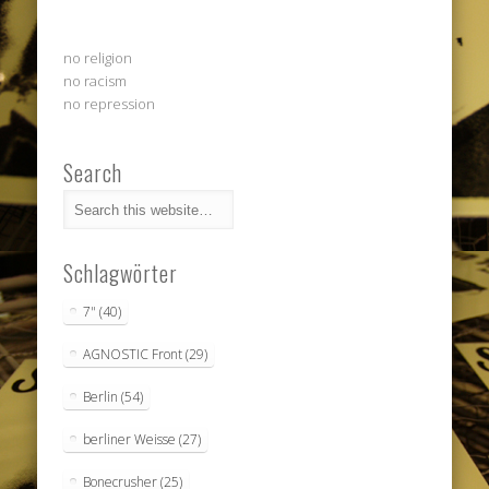
no religion
no racism
no repression
Search
Schlagwörter
7"
(40)
AGNOSTIC Front
(29)
Berlin
(54)
berliner Weisse
(27)
Bonecrusher
(25)