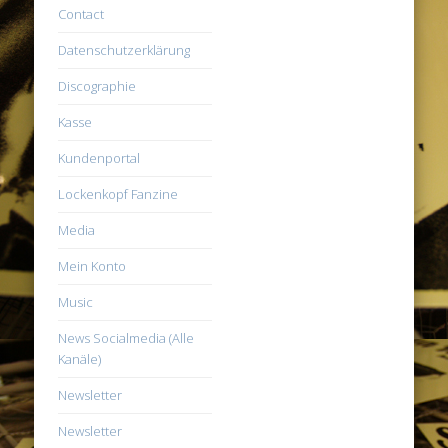
Contact
Datenschutzerklärung
Discographie
Kasse
Kundenportal
Lockenkopf Fanzine
Media
Mein Konto
Music
News Socialmedia (Alle
Kanäle)
Newsletter
Newsletter