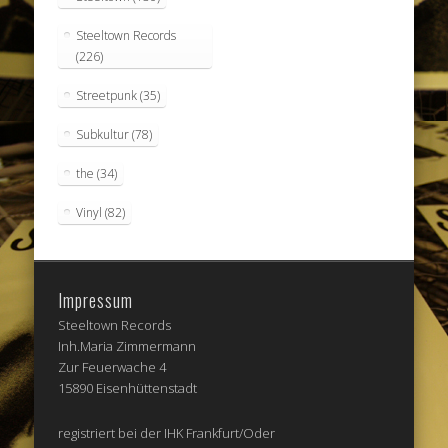
Steeltown Records
(226)
Streetpunk
(35)
Subkultur
(78)
the
(34)
Vinyl
(82)
Impressum
Steeltown Records
Inh.Maria Zimmermann
Zur Feuerwache 4
15890 Eisenhüttenstadt
registriert bei der IHK Frankfurt/Oder