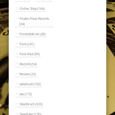
Online Shop
(164)
Pirates Press Records
(34)
Punishable Act
(28)
Punk
(241)
Punk Rock
(99)
Records
(54)
Review
(23)
siebdruck
(150)
ska
(173)
Steelbruch
(333)
Steeltown
(130)