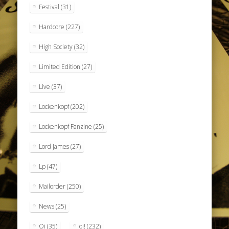
Festival
(31)
Hardcore
(227)
High Society
(32)
Limited Edition
(27)
Live
(37)
Lockenkopf
(202)
Lockenkopf Fanzine
(25)
Lord James
(27)
Lp
(47)
Mailorder
(250)
News
(25)
Oi
(35)
oi!
(232)