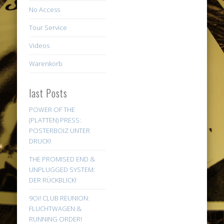
No Access
Tour Service
Videos
Warenkorb
last Posts
POWER OF THE
(PLATTEN) PRESS:
POSTERBOIZ UNTER
DRUCK!
THE PROMISED END &
UNPLUGGED SYSTEM:
DER RÜCKBLICK!
9Oi! CLUB REUNION:
FLUCHTWAGEN &
RUNNING ORDER!