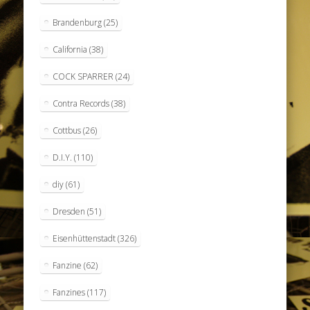
Brandenburg
(25)
California
(38)
COCK SPARRER
(24)
Contra Records
(38)
Cottbus
(26)
D.I.Y.
(110)
diy
(61)
Dresden
(51)
Eisenhüttenstadt
(326)
Fanzine
(62)
Fanzines
(117)