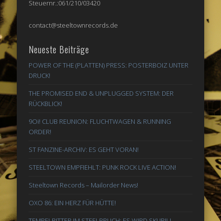
Steuernr.:061/210/03420
contact@steeltownrecords.de
Neueste Beiträge
POWER OF THE (PLATTEN) PRESS: POSTERBOIZ UNTER
DRUCK!
THE PROMISED END & UNPLUGGED SYSTEM: DER
RÜCKBLICK!
9Oi! CLUB REUNION: FLUCHTWAGEN & RUNNING
ORDER!
ST FANZINE-ARCHIV: ES GEHT VORAN!
STEELTOWN EMPFIEHLT: PUNK ROCK LIVE ACTION!
Steeltown Records – Mailorder News!
OXO 86: EIN HERZ FÜR HÜTTE!
TEMPELRITTER IM STEELBRUCH: ES WIRD SKURIL!