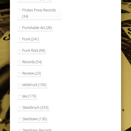
Pirates Press Records
(34)
Punishable Act
(28)
Punk
(241)
Punk Rock
(99)
Records
(54)
Review
(23)
siebdruck
(150)
ska
(173)
Steelbruch
(333)
Steeltown
(130)
Steeltown Records