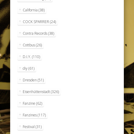
California
(38)
COCK SPARRER
(24)
Contra Records
(38)
Cottbus
(26)
D.I.Y.
(110)
diy
(61)
Dresden
(51)
Eisenhüttenstadt
(326)
Fanzine
(62)
Fanzines
(117)
Festival
(31)