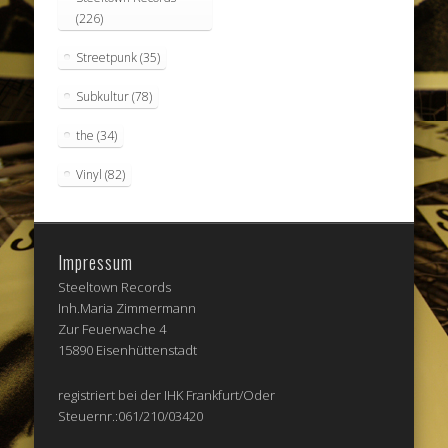
(226)
Streetpunk
(35)
Subkultur
(78)
the
(34)
Vinyl
(82)
Impressum
Steeltown Records
Inh.Maria Zimmermann
Zur Feuerwache 4
15890 Eisenhüttenstadt
registriert bei der IHK Frankfurt/Oder
Steuernr.:061/210/03420