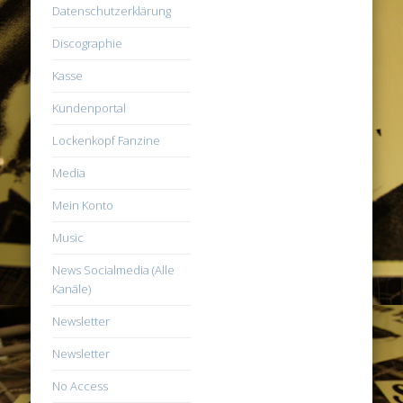
Datenschutzerklärung
Discographie
Kasse
Kundenportal
Lockenkopf Fanzine
Media
Mein Konto
Music
News Socialmedia (Alle
Kanäle)
Newsletter
Newsletter
No Access