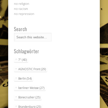
no religion
no racism
no repression
Search
Schlagwörter
7"
(40)
AGNOSTIC Front
(29)
Berlin
(54)
berliner Weisse
(27)
Bonecrusher
(25)
Brandenburg
(25)