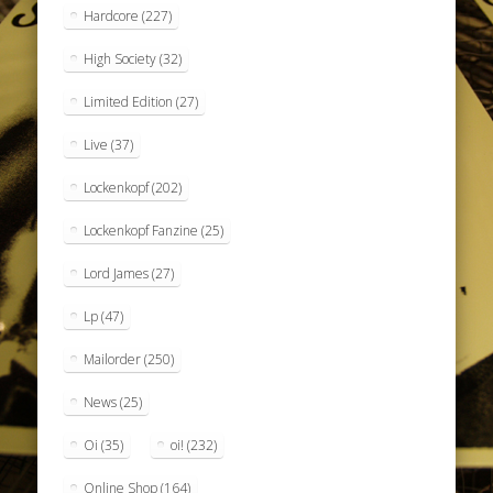
Hardcore
(227)
High Society
(32)
Limited Edition
(27)
Live
(37)
Lockenkopf
(202)
Lockenkopf Fanzine
(25)
Lord James
(27)
Lp
(47)
Mailorder
(250)
News
(25)
Oi
(35)
oi!
(232)
Online Shop
(164)