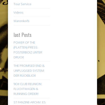
Tour Service
Videos
Warenkorb
last Posts
POWER OF THE
(PLATTEN) PRESS:
POSTERBOIZ UNTER
DRUCK!
THE PROMISED END &
UNPLUGGED SYSTEM:
DER RÜCKBLICK!
9Oi! CLUB REUNION:
FLUCHTWAGEN &
RUNNING ORDER!
ST FANZINE-ARCHIV: ES