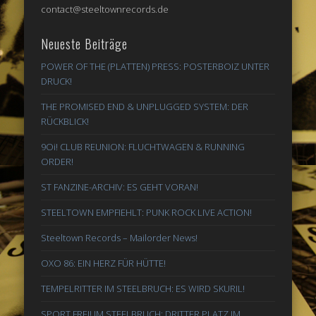
contact@steeltownrecords.de
Neueste Beiträge
POWER OF THE (PLATTEN) PRESS: POSTERBOIZ UNTER
DRUCK!
THE PROMISED END & UNPLUGGED SYSTEM: DER
RÜCKBLICK!
9Oi! CLUB REUNION: FLUCHTWAGEN & RUNNING
ORDER!
ST FANZINE-ARCHIV: ES GEHT VORAN!
STEELTOWN EMPFIEHLT: PUNK ROCK LIVE ACTION!
Steeltown Records – Mailorder News!
OXO 86: EIN HERZ FÜR HÜTTE!
TEMPELRITTER IM STEELBRUCH: ES WIRD SKURIL!
SPORT FREI! IM STEELBRUCH: DRITTER PLATZ IM