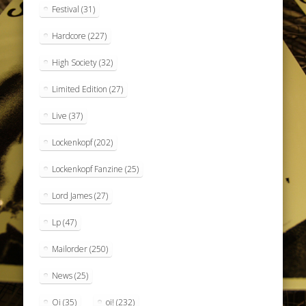
Festival
(31)
Hardcore
(227)
High Society
(32)
Limited Edition
(27)
Live
(37)
Lockenkopf
(202)
Lockenkopf Fanzine
(25)
Lord James
(27)
Lp
(47)
Mailorder
(250)
News
(25)
Oi
(35)
oi!
(232)