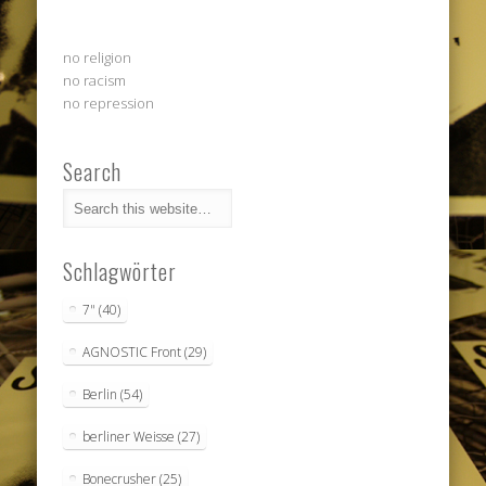
no religion
no racism
no repression
Search
Schlagwörter
7"
(40)
AGNOSTIC Front
(29)
Berlin
(54)
berliner Weisse
(27)
Bonecrusher
(25)