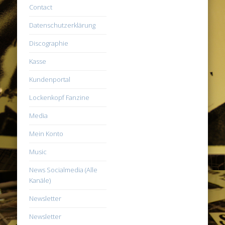
Contact
Datenschutzerklärung
Discographie
Kasse
Kundenportal
Lockenkopf Fanzine
Media
Mein Konto
Music
News Socialmedia (Alle
Kanäle)
Newsletter
Newsletter