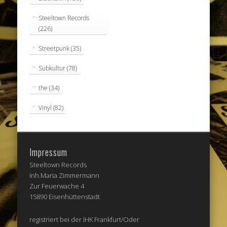
Steeltown Records
(226)
Streetpunk
(35)
Subkultur
(78)
the
(34)
Vinyl
(82)
Impressum
Steeltown Records
Inh.Maria Zimmermann
Zur Feuerwache 4
15890 Eisenhüttenstadt
registriert bei der IHK Frankfurt/Oder