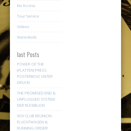
No Access
Tour Service
Videos
Warenkorb
last Posts
POWER OF THE
(PLATTEN) PRESS:
POSTERBOIZ UNTER
DRUCK!
THE PROMISED END &
UNPLUGGED SYSTEM:
DER RÜCKBLICK!
9Oi! CLUB REUNION:
FLUCHTWAGEN &
RUNNING ORDER!