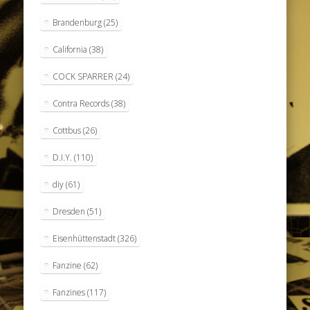
Brandenburg
(25)
California
(38)
COCK SPARRER
(24)
Contra Records
(38)
Cottbus
(26)
D.I.Y.
(110)
diy
(61)
Dresden
(51)
Eisenhüttenstadt
(326)
Fanzine
(62)
Fanzines
(117)