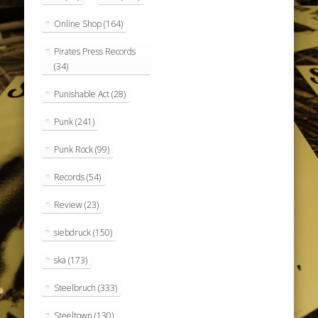
Online Shop
(164)
Pirates Press Records
(34)
Punishable Act
(28)
Punk
(241)
Punk Rock
(99)
Records
(54)
Review
(23)
siebdruck
(150)
ska
(173)
Steelbruch
(333)
Steeltown
(130)