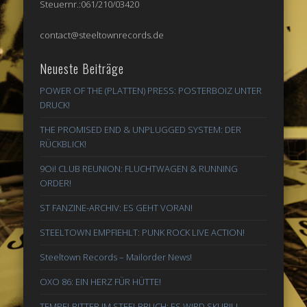
Steuernr.:061/210/03420
contact@steeltownrecords.de
Neueste Beiträge
POWER OF THE (PLATTEN) PRESS: POSTERBOIZ UNTER
DRUCK!
THE PROMISED END & UNPLUGGED SYSTEM: DER
RÜCKBLICK!
9Oi! CLUB REUNION: FLUCHTWAGEN & RUNNING
ORDER!
ST FANZINE-ARCHIV: ES GEHT VORAN!
STEELTOWN EMPFIEHLT: PUNK ROCK LIVE ACTION!
Steeltown Records – Mailorder News!
OXO 86: EIN HERZ FÜR HÜTTE!
TEMPELRITTER IM STEELBRUCH: ES WIRD SKURIL!