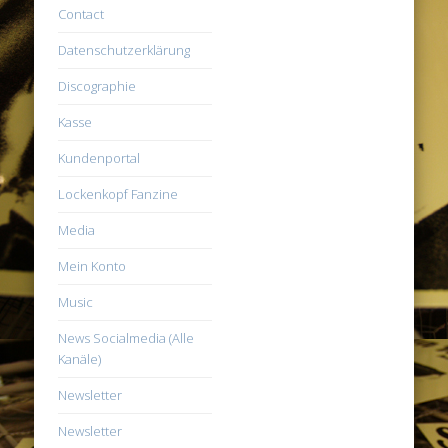
Contact
Datenschutzerklärung
Discographie
Kasse
Kundenportal
Lockenkopf Fanzine
Media
Mein Konto
Music
News Socialmedia (Alle
Kanäle)
Newsletter
Newsletter