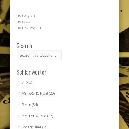
no religion
no racism
no repression
Search
Schlagwörter
7"
(40)
AGNOSTIC Front
(29)
Berlin
(54)
berliner Weisse
(27)
Bonecrusher
(25)