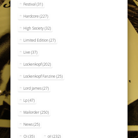
Festival
(31)
Hardcore
(227)
High Society
(32)
Limited Edition
(27)
Live
(37)
Lockenkopf
(202)
Lockenkopf Fanzine
(25)
Lord James
(27)
Lp
(47)
Mailorder
(250)
News
(25)
Oi
(35)
oi!
(232)