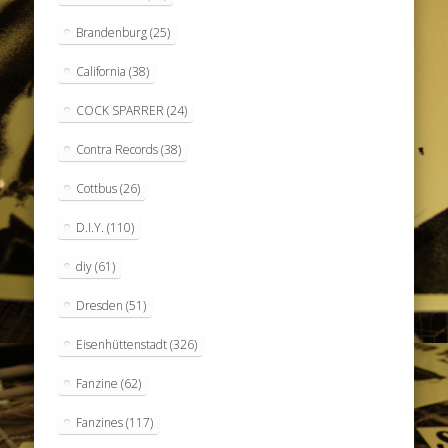
Brandenburg
(25)
California
(38)
COCK SPARRER
(24)
Contra Records
(38)
Cottbus
(26)
D.I.Y.
(110)
diy
(61)
Dresden
(51)
Eisenhüttenstadt
(326)
Fanzine
(62)
Fanzines
(117)