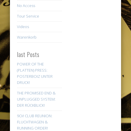
No Access
Tour Service
Videos
Warenkorb
last Posts
POWER OF THE
(PLATTEN) PRESS:
POSTERBOIZ UNTER
DRUCK!
THE PROMISED END &
UNPLUGGED SYSTEM:
DER RÜCKBLICK!
9Oi! CLUB REUNION:
FLUCHTWAGEN &
RUNNING ORDER!