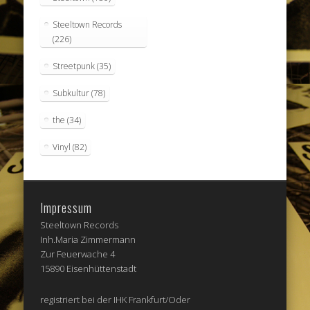
Steeltown Records
(226)
Streetpunk
(35)
Subkultur
(78)
the
(34)
Vinyl
(82)
Impressum
Steeltown Records
Inh.Maria Zimmermann
Zur Feuerwache 4
15890 Eisenhüttenstadt
registriert bei der IHK Frankfurt/Oder