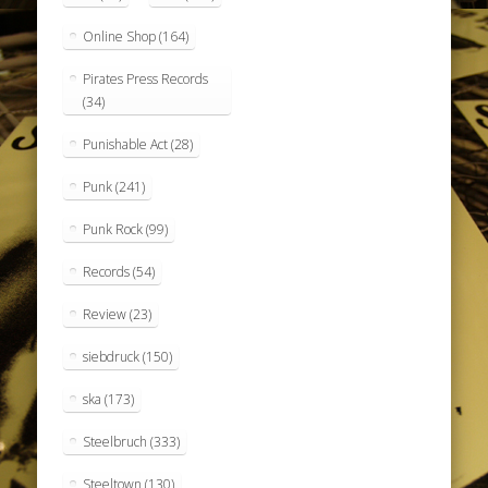
Online Shop
(164)
Pirates Press Records
(34)
Punishable Act
(28)
Punk
(241)
Punk Rock
(99)
Records
(54)
Review
(23)
siebdruck
(150)
ska
(173)
Steelbruch
(333)
Steeltown
(130)