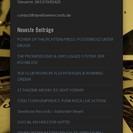
Steuernr.:061/210/03420
contact@steeltownrecords.de
Neueste Beiträge
POWER OF THE (PLATTEN) PRESS: POSTERBOIZ UNTER
DRUCK!
THE PROMISED END & UNPLUGGED SYSTEM: DER
RÜCKBLICK!
9Oi! CLUB REUNION: FLUCHTWAGEN & RUNNING
ORDER!
ST FANZINE-ARCHIV: ES GEHT VORAN!
STEELTOWN EMPFIEHLT: PUNK ROCK LIVE ACTION!
Steeltown Records – Mailorder News!
OXO 86: EIN HERZ FÜR HÜTTE!
TEMPELRITTER IM STEELBRUCH: ES WIRD SKURIL!