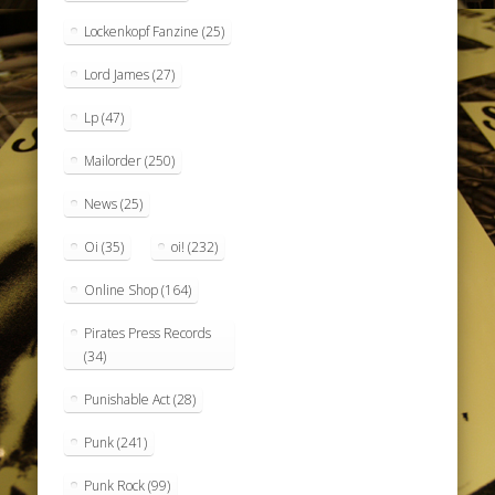
Lockenkopf Fanzine
(25)
Lord James
(27)
Lp
(47)
Mailorder
(250)
News
(25)
Oi
(35)
oi!
(232)
Online Shop
(164)
Pirates Press Records
(34)
Punishable Act
(28)
Punk
(241)
Punk Rock
(99)