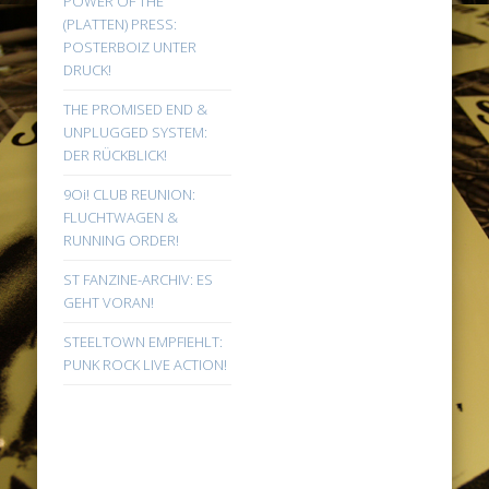
POWER OF THE
(PLATTEN) PRESS:
POSTERBOIZ UNTER
DRUCK!
THE PROMISED END &
UNPLUGGED SYSTEM:
DER RÜCKBLICK!
9Oi! CLUB REUNION:
FLUCHTWAGEN &
RUNNING ORDER!
ST FANZINE-ARCHIV: ES
GEHT VORAN!
STEELTOWN EMPFIEHLT:
PUNK ROCK LIVE ACTION!