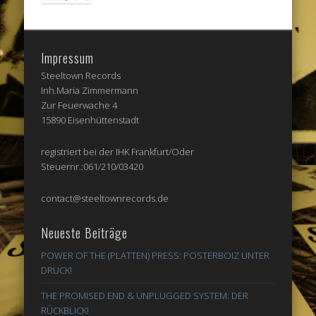
Impressum
Steeltown Records
Inh.Maria Zimmermann
Zur Feuerwache 4
15890 Eisenhüttenstadt
registriert bei der IHK Frankfurt/Oder
Steuernr.:061/210/03420
contact@steeltownrecords.de
Neueste Beiträge
POWER OF THE (PLATTEN) PRESS: POSTERBOIZ UNTER
DRUCK!
THE PROMISED END & UNPLUGGED SYSTEM: DER
RÜCKBLICK!