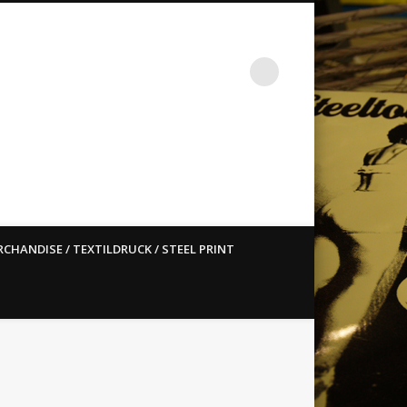
st ain`t dead so straight
CHANDISE / TEXTILDRUCK / STEEL PRINT