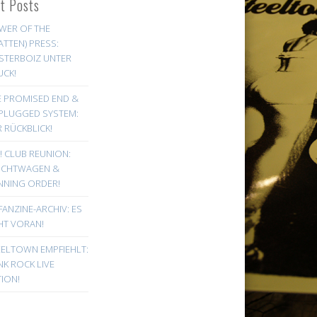
st Posts
WER OF THE
ATTEN) PRESS:
STERBOIZ UNTER
UCK!
E PROMISED END &
PLUGGED SYSTEM:
 RÜCKBLICK!
! CLUB REUNION:
UCHTWAGEN &
NNING ORDER!
FANZINE-ARCHIV: ES
HT VORAN!
EELTOWN EMPFIEHLT:
K ROCK LIVE
ION!