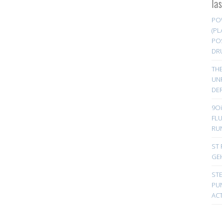
la
PO
(PL
PO
DR
TH
UN
DER
9Oi
FL
RU
ST 
GE
ST
PUN
ACT