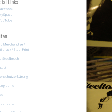
cial Links
iten
d Merchandise /
tildruck / Steel Print
b Steelbruch
tact
enschutzerklärung
cographie
se
denportal