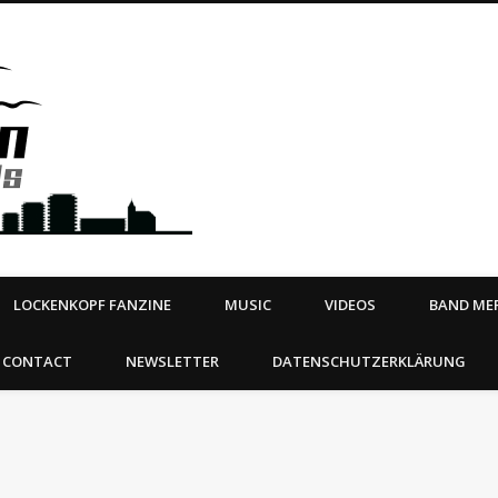
Steeltown Records – Ea
 | BOOKING
ahead
LOCKENKOPF FANZINE
MUSIC
VIDEOS
BAND MER
CONTACT
NEWSLETTER
DATENSCHUTZERKLÄRUNG