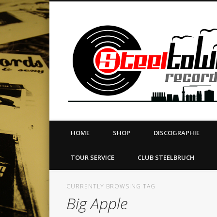
book
Twitter
Vimeo
Dribble
LinkedIn
LABEL | MERCH | PRINT | DIY | FANZINE | TOURSERVICE
HOME
SHOP
DISCOGRAPHIE
TOUR SERVICE
CLUB STEELBRUCH
CURRENTLY BROWSING TAG
Big Apple