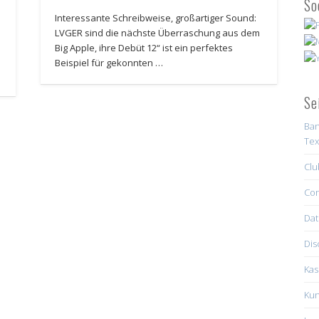
So
Interessante Schreibweise, großartiger Sound:
LVGER sind die nächste Überraschung aus dem
Big Apple, ihre Debüt 12“ ist ein perfektes
Beispiel für gekonnten …
Se
Ban
Tex
Clu
Con
Dat
Dis
Kas
Kun