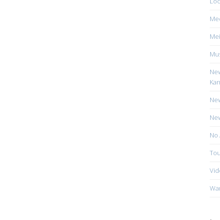
Loc
Me
Mei
Mus
New
Kan
New
New
No 
Tou
Vid
Wa