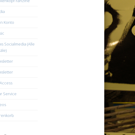
kenkopf Fanzine
dia
n Konto
ic
s Socialmedia (Alle
äle)
sletter
sletter
Access
r Service
eos
renkorb