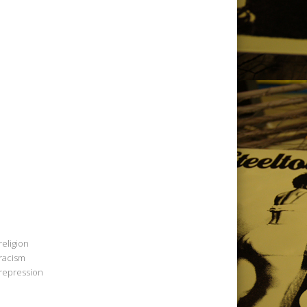
religion
racism
repression