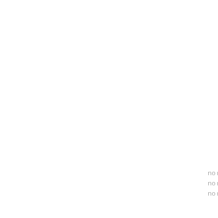
no 
no 
no 