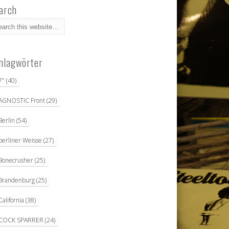
arch
hlagwörter
7"
(40)
AGNOSTIC Front
(29)
Berlin
(54)
berliner Weisse
(27)
Bonecrusher
(25)
Brandenburg
(25)
California
(38)
COCK SPARRER
(24)