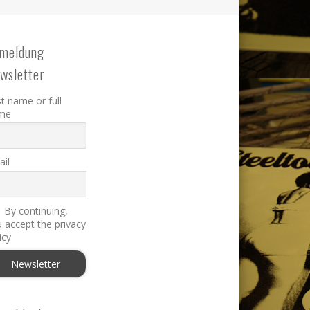
meldung
wsletter
st name or full
me
il
By continuing,
 accept the privacy
icy