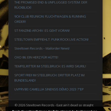
THE PROMISED END & UNPLUGGED SYSTEM: DER
RÜCKBLICK!
9Oi! CLUB REUNION: FLUCHTWAGEN & RUNNING
ORDER!
ST FANZINE-ARCHIV: ES GEHT VORAN!
STEELTOWN EMPFIEHLT: PUNK ROCK LIVE ACTION!
Steeltown Records – Mailorder News!
OXO 86: EIN HERZ FÜR HÜTTE!
TEMPELRITTER IM STEELBRUCH: ES WIRD SKURIL!
SPORT FREI! IM STEELBRUCH: DRITTER PLATZ IM
BUNDESLAND!
UVPRV80: CAMELLIA SINENSIS DÉMO 2023 7″EP
© 2026 Steeltown Records - East ain`t dead so straight