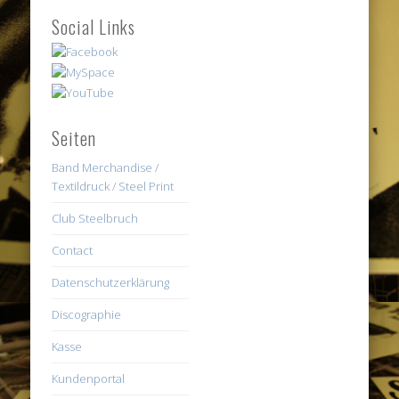
Social Links
Seiten
Band Merchandise /
Textildruck / Steel Print
Club Steelbruch
Contact
Datenschutzerklärung
Discographie
Kasse
Kundenportal