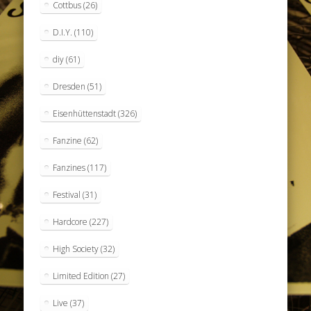
Cottbus
(26)
D.I.Y.
(110)
diy
(61)
Dresden
(51)
Eisenhüttenstadt
(326)
Fanzine
(62)
Fanzines
(117)
Festival
(31)
Hardcore
(227)
High Society
(32)
Limited Edition
(27)
Live
(37)