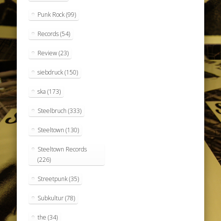
Punk Rock
(99)
Records
(54)
Review
(23)
siebdruck
(150)
ska
(173)
Steelbruch
(333)
Steeltown
(130)
Steeltown Records
(226)
Streetpunk
(35)
Subkultur
(78)
the
(34)