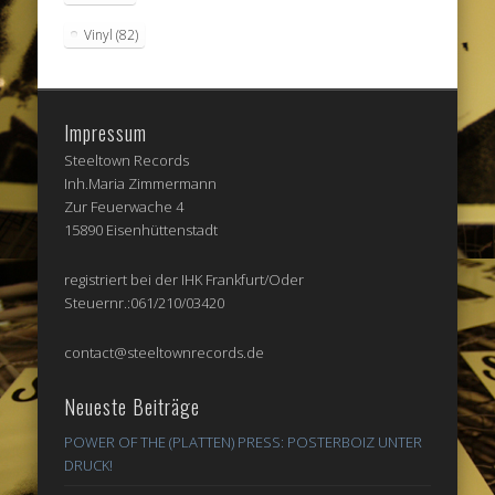
Vinyl
(82)
Impressum
Steeltown Records
Inh.Maria Zimmermann
Zur Feuerwache 4
15890 Eisenhüttenstadt
registriert bei der IHK Frankfurt/Oder
Steuernr.:061/210/03420
contact@steeltownrecords.de
Neueste Beiträge
POWER OF THE (PLATTEN) PRESS: POSTERBOIZ UNTER
DRUCK!