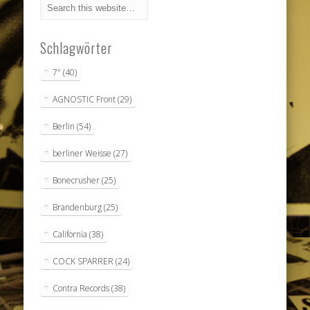
Schlagwörter
7"
(40)
AGNOSTIC Front
(29)
Berlin
(54)
berliner Weisse
(27)
Bonecrusher
(25)
Brandenburg
(25)
California
(38)
COCK SPARRER
(24)
Contra Records
(38)