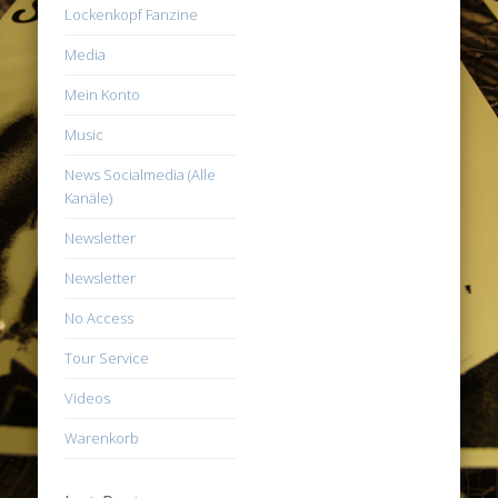
Lockenkopf Fanzine
Media
Mein Konto
Music
News Socialmedia (Alle
Kanäle)
Newsletter
Newsletter
No Access
Tour Service
Videos
Warenkorb