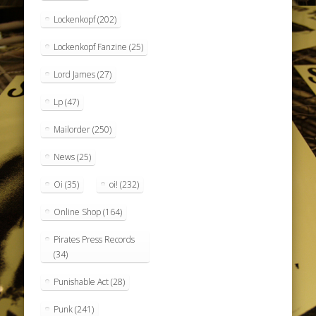
Lockenkopf
(202)
Lockenkopf Fanzine
(25)
Lord James
(27)
Lp
(47)
Mailorder
(250)
News
(25)
Oi
(35)
oi!
(232)
Online Shop
(164)
Pirates Press Records
(34)
Punishable Act
(28)
Punk
(241)