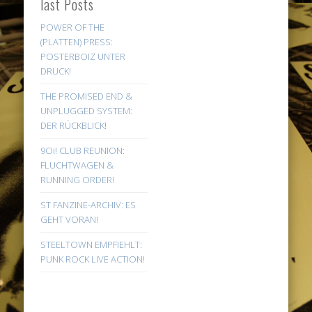
last Posts
POWER OF THE
(PLATTEN) PRESS:
POSTERBOIZ UNTER
DRUCK!
THE PROMISED END &
UNPLUGGED SYSTEM:
DER RÜCKBLICK!
9Oi! CLUB REUNION:
FLUCHTWAGEN &
RUNNING ORDER!
ST FANZINE-ARCHIV: ES
GEHT VORAN!
STEELTOWN EMPFIEHLT:
PUNK ROCK LIVE ACTION!