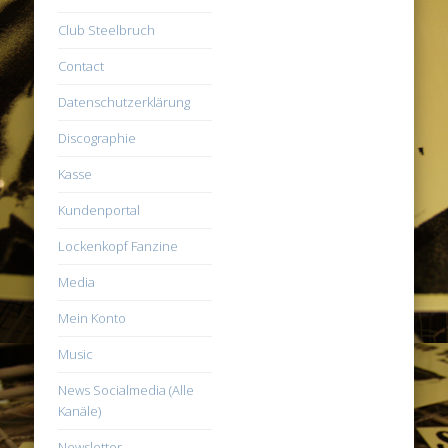
Club Steelbruch
Contact
Datenschutzerklärung
Discographie
Kasse
Kundenportal
Lockenkopf Fanzine
Media
Mein Konto
Music
News Socialmedia (Alle
Kanäle)
Newsletter