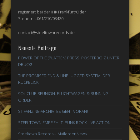
registriert bei der IHK Frankfurt/Oder
Steuernr.:061/210/03420
contact@steeltownrecords.de
Neueste Beiträge
POWER OF THE (PLATTEN) PRESS: POSTERBOIZ UNTER
DRUCK!
THE PROMISED END & UNPLUGGED SYSTEM: DER
RÜCKBLICK!
9Oi! CLUB REUNION: FLUCHTWAGEN & RUNNING
ORDER!
ST FANZINE-ARCHIV: ES GEHT VORAN!
STEELTOWN EMPFIEHLT: PUNK ROCK LIVE ACTION!
Steeltown Records – Mailorder News!