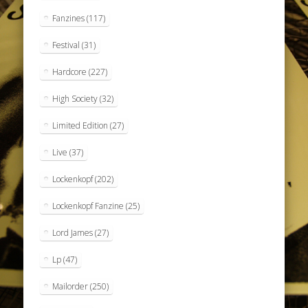
Fanzines
(117)
Festival
(31)
Hardcore
(227)
High Society
(32)
Limited Edition
(27)
Live
(37)
Lockenkopf
(202)
Lockenkopf Fanzine
(25)
Lord James
(27)
Lp
(47)
Mailorder
(250)