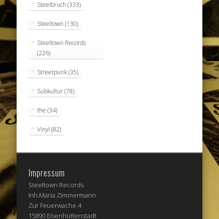
Steelbruch
(333)
Steeltown
(130)
Steeltown Records
(226)
Streetpunk
(35)
Subkultur
(78)
the
(34)
Vinyl
(82)
Impressum
Steeltown Records
Inh.Maria Zimmermann
Zur Feuerwache 4
15890 Eisenhüttenstadt