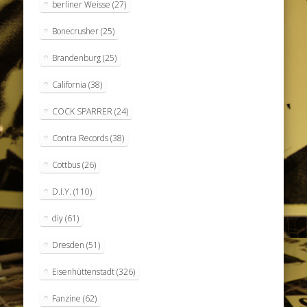
berliner Weisse
(27)
Bonecrusher
(25)
Brandenburg
(25)
California
(38)
COCK SPARRER
(24)
Contra Records
(38)
Cottbus
(26)
D.I.Y.
(110)
diy
(61)
Dresden
(51)
Eisenhüttenstadt
(326)
Fanzine
(62)