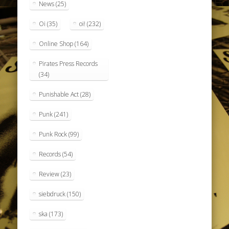
News
(25)
Oi
(35)
oi!
(232)
Online Shop
(164)
Pirates Press Records
(34)
Punishable Act
(28)
Punk
(241)
Punk Rock
(99)
Records
(54)
Review
(23)
siebdruck
(150)
ska
(173)