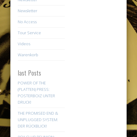
Newsletter
No Access
Tour Service
Videos
Warenkorb
last Posts
POWER OF THE
(PLATTEN) PRESS:
POSTERBOIZ UNTER
DRUCK!
THE PROMISED END &
UNPLUGGED SYSTEM:
DER RÜCKBLICK!