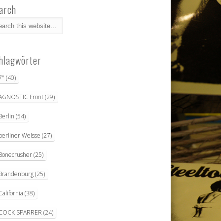
arch
hlagwörter
7"
(40)
AGNOSTIC Front
(29)
Berlin
(54)
berliner Weisse
(27)
Bonecrusher
(25)
Brandenburg
(25)
California
(38)
COCK SPARRER
(24)