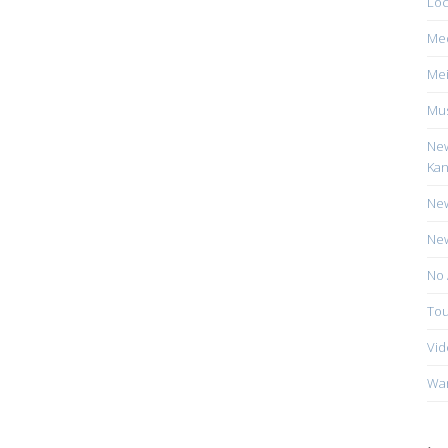
Loc
Me
Mei
Mus
New
Kan
New
New
No 
Tou
Vid
Wa