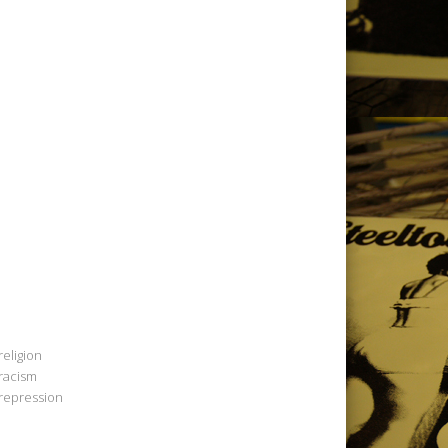
religion
racism
repression