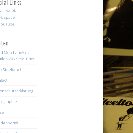
cial Links
iten
d Merchandise /
tildruck / Steel Print
b Steelbruch
tact
enschutzerklärung
cographie
se
denportal