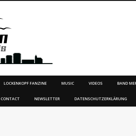
Steeltown Records – Ea
 | BOOKING
ahead
LOCKENKOPF FANZINE
MUSIC
VIDEOS
BAND MER
CONTACT
NEWSLETTER
DATENSCHUTZERKLÄRUNG