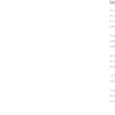
la
PO
(PL
PO
DR
TH
UN
DER
9Oi
FL
RU
ST 
GE
ST
PUN
ACT