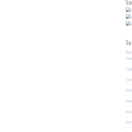
So
Se
Ban
Tex
Clu
Con
Dat
Dis
Kas
Kun