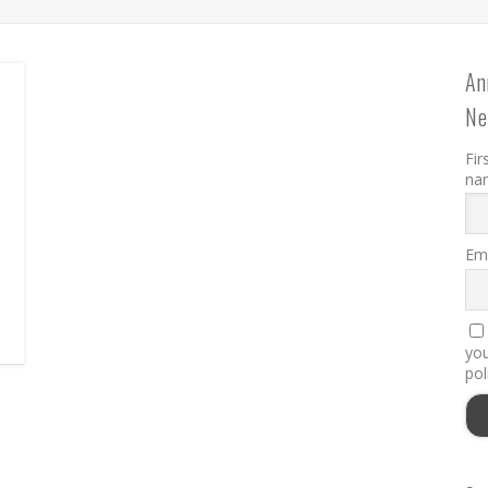
An
Ne
Fir
na
Ema
you
pol