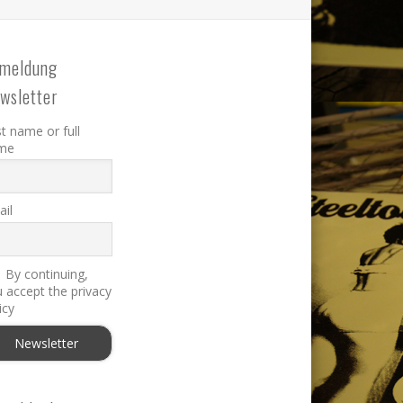
meldung
wsletter
st name or full
me
il
By continuing,
 accept the privacy
icy