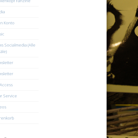
kenkopf Fanzine
dia
n Konto
ic
s Socialmedia (Alle
äle)
sletter
sletter
Access
r Service
eos
renkorb