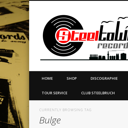
book
Twitter
Vimeo
Dribble
LinkedIn
LABEL | MERCH | PRINT | DIY | FANZINE | TOURSERVICE
HOME
SHOP
DISCOGRAPHIE
TOUR SERVICE
CLUB STEELBRUCH
CURRENTLY BROWSING TAG
Bulge