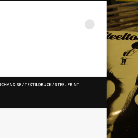
st ain`t dead so straight
CHANDISE / TEXTILDRUCK / STEEL PRINT