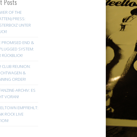
st Posts
WER OF THE
ATTEN) PRESS:
STERBOIZ UNTER
UCK!
E PROMISED END &
PLUGGED SYSTEM:
 RÜCKBLICK!
! CLUB REUNION:
UCHTWAGEN &
NNING ORDER!
FANZINE-ARCHIV: ES
HT VORAN!
EELTOWN EMPFIEHLT:
K ROCK LIVE
ION!