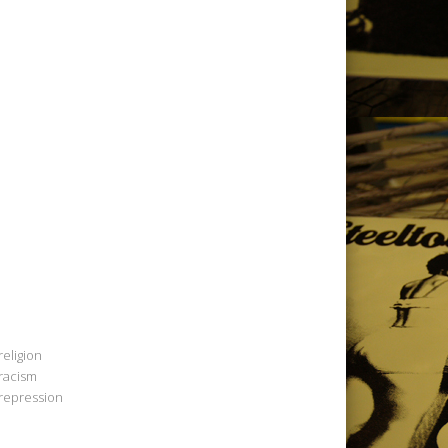
religion
racism
repression