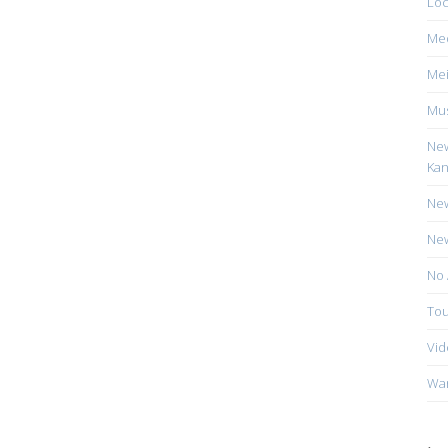
Loc
Me
Mei
Mus
New
Kan
New
New
No 
Tou
Vid
Wa