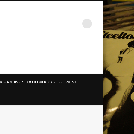
st ain`t dead so straight
CHANDISE / TEXTILDRUCK / STEEL PRINT