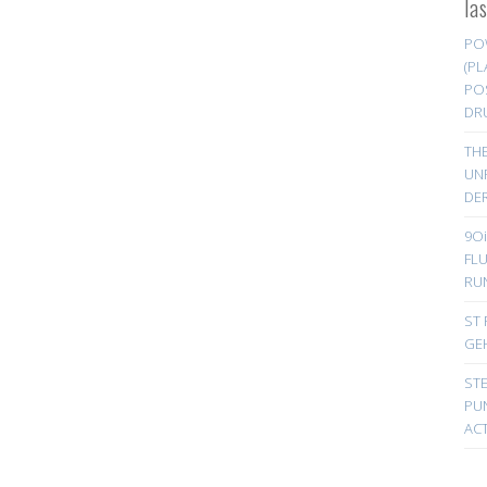
la
PO
(PL
PO
DR
TH
UN
DER
9Oi
FL
RU
ST 
GE
ST
PUN
ACT