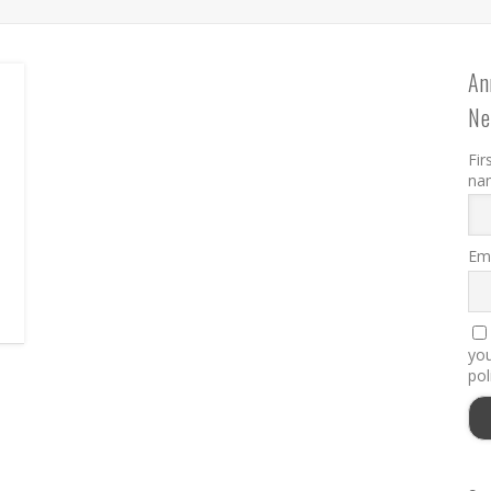
An
Ne
Fir
na
Ema
you
pol