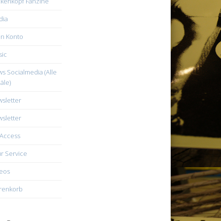
kenkopf Fanzine
dia
n Konto
ic
s Socialmedia (Alle
äle)
sletter
sletter
Access
r Service
eos
renkorb