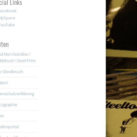
cial Links
iten
d Merchandise /
tildruck / Steel Print
b Steelbruch
tact
enschutzerklärung
cographie
se
denportal