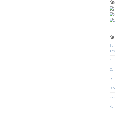
So
Se
Ban
Tex
Clu
Con
Dat
Dis
Kas
Kun