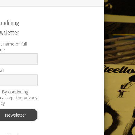
meldung
wsletter
st name or full
me
il
By continuing,
 accept the privacy
icy