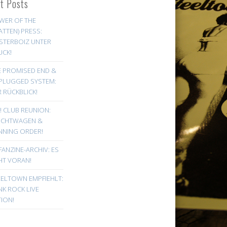
st Posts
WER OF THE
ATTEN) PRESS:
STERBOIZ UNTER
UCK!
E PROMISED END &
PLUGGED SYSTEM:
 RÜCKBLICK!
! CLUB REUNION:
UCHTWAGEN &
NNING ORDER!
FANZINE-ARCHIV: ES
HT VORAN!
EELTOWN EMPFIEHLT:
K ROCK LIVE
ION!