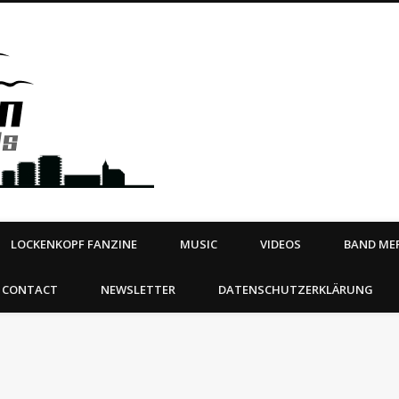
Steeltown Records – Ea
 | BOOKING
ahead
LOCKENKOPF FANZINE
MUSIC
VIDEOS
BAND MER
CONTACT
NEWSLETTER
DATENSCHUTZERKLÄRUNG