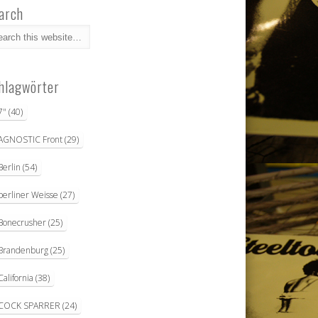
arch
hlagwörter
7"
(40)
AGNOSTIC Front
(29)
Berlin
(54)
berliner Weisse
(27)
Bonecrusher
(25)
Brandenburg
(25)
California
(38)
COCK SPARRER
(24)