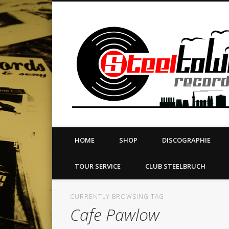
book
Twitter
Vimeo
Dribble
LinkedIn
LABEL | MERCH | PRINT | DIY | FANZINE | TOURSERVICE
HOME
SHOP
DISCOGRAPHIE
TOUR SERVICE
CLUB STEELBRUCH
CURRENTLY BROWSING TAG
Cafe Pawlow