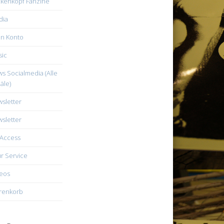
kenkopf Fanzine
dia
n Konto
ic
s Socialmedia (Alle
äle)
sletter
sletter
Access
r Service
eos
renkorb