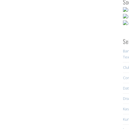
So
Se
Ban
Tex
Clu
Con
Dat
Dis
Kas
Kun