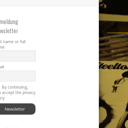
meldung
wsletter
st name or full
me
il
By continuing,
 accept the privacy
icy