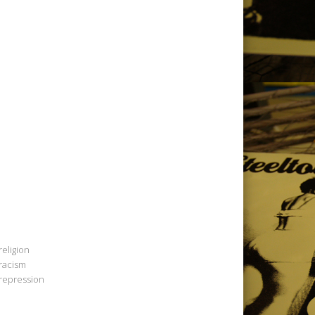
religion
racism
repression