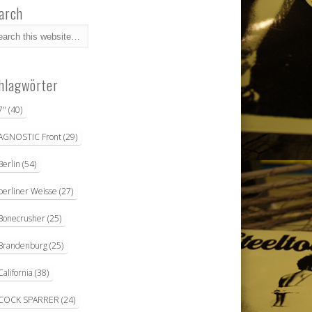
arch
hlagwörter
7"
(40)
AGNOSTIC Front
(29)
Berlin
(54)
berliner Weisse
(27)
Bonecrusher
(25)
Brandenburg
(25)
California
(38)
COCK SPARRER
(24)