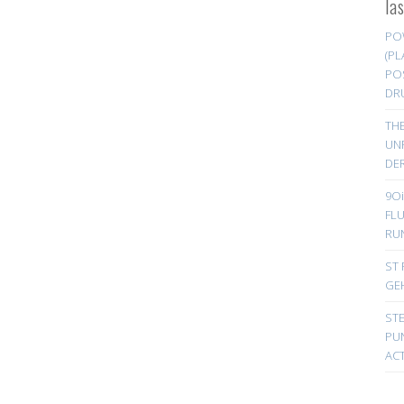
la
PO
(PL
PO
DR
TH
UN
DER
9Oi
FL
RU
ST 
GE
ST
PUN
ACT