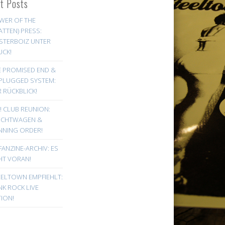
st Posts
WER OF THE
ATTEN) PRESS:
STERBOIZ UNTER
UCK!
E PROMISED END &
PLUGGED SYSTEM:
 RÜCKBLICK!
! CLUB REUNION:
UCHTWAGEN &
NNING ORDER!
FANZINE-ARCHIV: ES
HT VORAN!
EELTOWN EMPFIEHLT:
K ROCK LIVE
ION!