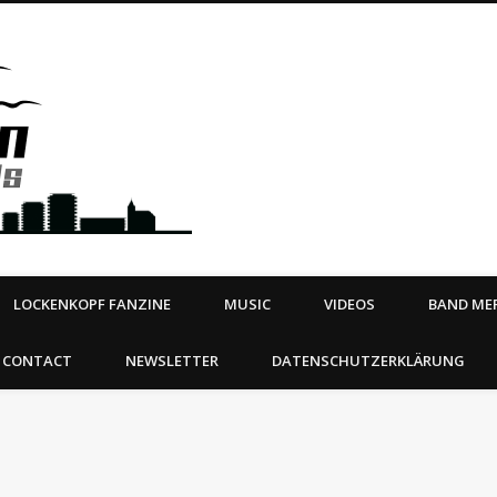
Steeltown Records – Ea
 | BOOKING
ahead
LOCKENKOPF FANZINE
MUSIC
VIDEOS
BAND MER
CONTACT
NEWSLETTER
DATENSCHUTZERKLÄRUNG