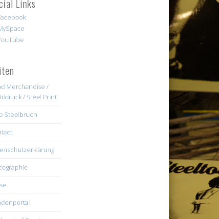
cial Links
iten
d Merchandise /
tildruck / Steel Print
b Steelbruch
tact
enschutzerklärung
cographie
se
denportal