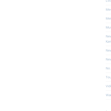
Loc
Me
Mei
Mus
New
Kan
New
New
No 
Tou
Vid
Wa