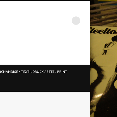
st ain`t dead so straight
CHANDISE / TEXTILDRUCK / STEEL PRINT