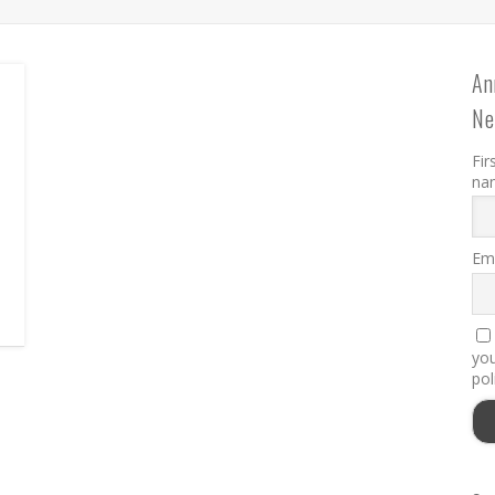
An
Ne
Fir
na
!
Ema
you
pol