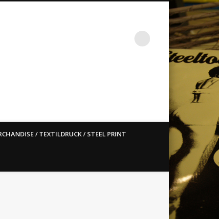
st ain`t dead so straight
CHANDISE / TEXTILDRUCK / STEEL PRINT