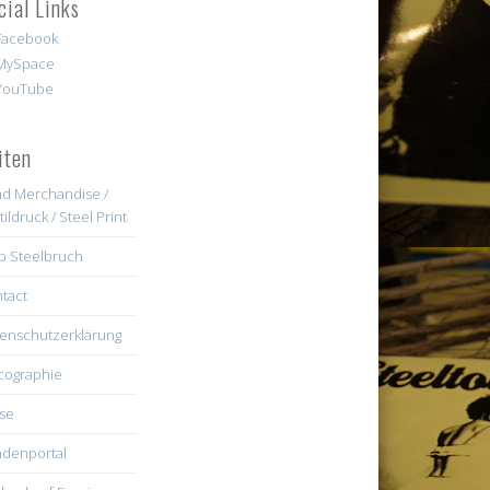
cial Links
iten
d Merchandise /
tildruck / Steel Print
b Steelbruch
tact
enschutzerklärung
cographie
se
denportal