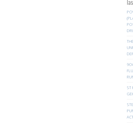
la
PO
(PL
PO
DR
TH
UN
DER
9Oi
FL
RU
ST 
GE
ST
PUN
ACT