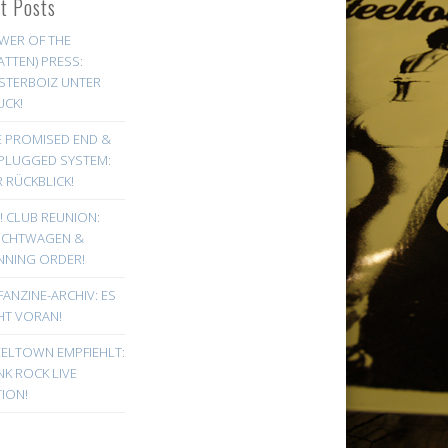
st Posts
WER OF THE
ATTEN) PRESS:
STERBOIZ UNTER
UCK!
E PROMISED END &
PLUGGED SYSTEM:
 RÜCKBLICK!
! CLUB REUNION:
UCHTWAGEN &
NNING ORDER!
FANZINE-ARCHIV: ES
HT VORAN!
EELTOWN EMPFIEHLT:
K ROCK LIVE
ION!