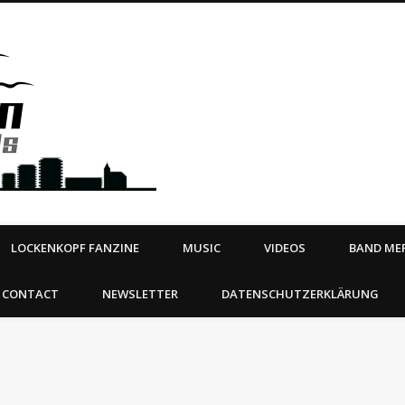
Steeltown Records – Ea
 | BOOKING
ahead
LOCKENKOPF FANZINE
MUSIC
VIDEOS
BAND MER
CONTACT
NEWSLETTER
DATENSCHUTZERKLÄRUNG