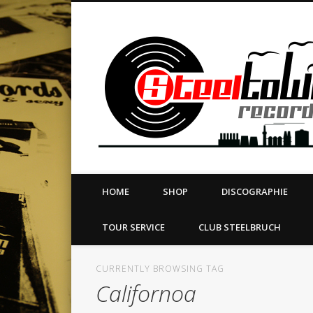
book
Twitter
Vimeo
Dribble
LinkedIn
LABEL | MERCH | PRINT | DIY | FANZINE | TOURSERVICE
HOME
SHOP
DISCOGRAPHIE
TOUR SERVICE
CLUB STEELBRUCH
CURRENTLY BROWSING TAG
Californoa