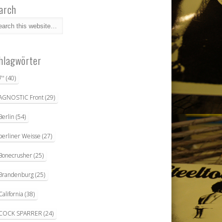
arch
hlagwörter
7"
(40)
AGNOSTIC Front
(29)
Berlin
(54)
berliner Weisse
(27)
Bonecrusher
(25)
Brandenburg
(25)
California
(38)
COCK SPARRER
(24)