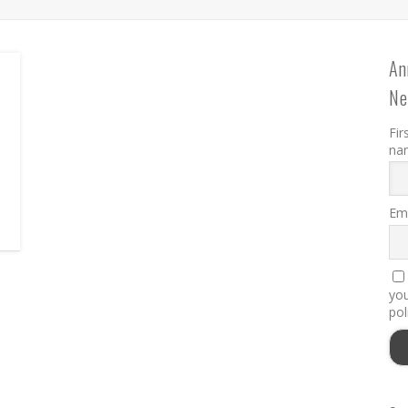
An
Ne
Fir
na
Ema
you
pol