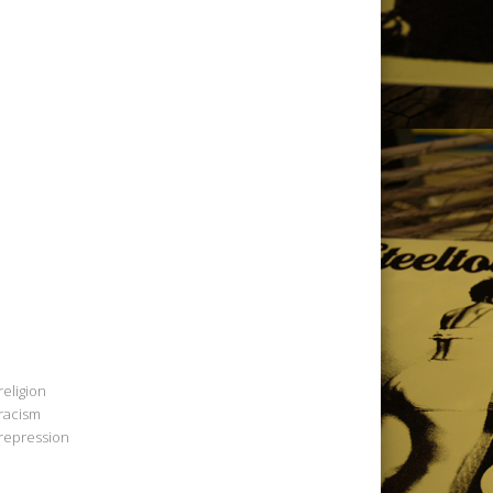
religion
racism
repression