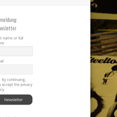
meldung
wsletter
st name or full
me
il
By continuing,
 accept the privacy
icy