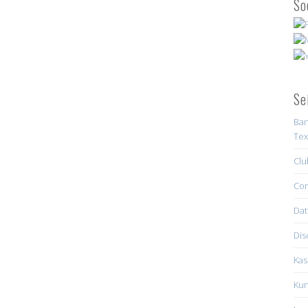
So
Se
Ban
Tex
Clu
Con
Dat
Dis
Kas
Kun