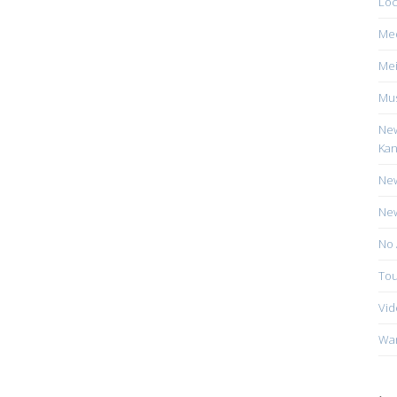
Loc
Me
Mei
Mus
New
Kan
New
New
No 
Tou
Vid
Wa