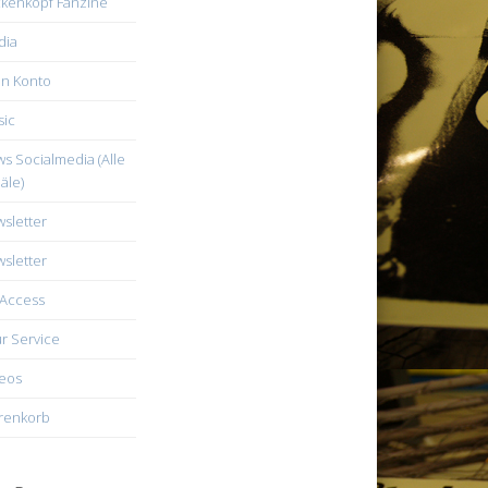
kenkopf Fanzine
dia
n Konto
ic
s Socialmedia (Alle
äle)
sletter
sletter
Access
r Service
eos
renkorb