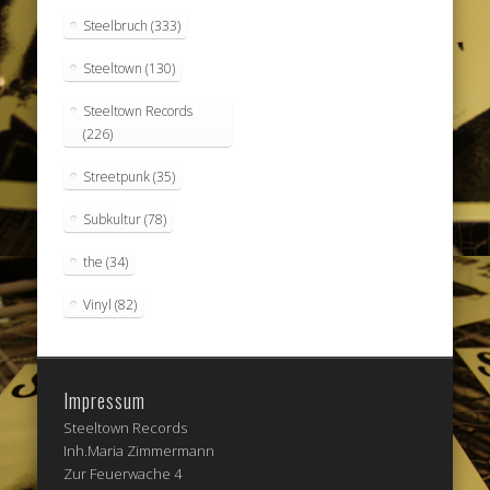
Steelbruch
(333)
Steeltown
(130)
Steeltown Records
(226)
Streetpunk
(35)
Subkultur
(78)
the
(34)
Vinyl
(82)
Impressum
Steeltown Records
Inh.Maria Zimmermann
Zur Feuerwache 4