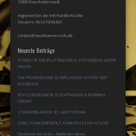
15890 Eisenhüttenstadt
registriert bei der IHK Frankfurt/Oder
Steuernr.:061/210/03420
contact@steeltownrecords.de
Neueste Beiträge
POWER OF THE (PLATTEN) PRESS: POSTERBOIZ UNTER
DRUCK!
THE PROMISED END & UNPLUGGED SYSTEM: DER
RÜCKBLICK!
9Oi! CLUB REUNION: FLUCHTWAGEN & RUNNING
ORDER!
ST FANZINE-ARCHIV: ES GEHT VORAN!
STEELTOWN EMPFIEHLT: PUNK ROCK LIVE ACTION!
Steeltown Records – Mailorder News!