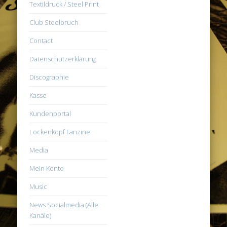
Textildruck / Steel Print
Club Steelbruch
Contact
Datenschutzerklärung
Discographie
Kasse
Kundenportal
Lockenkopf Fanzine
Media
Mein Konto
Music
News Socialmedia (Alle
Kanäle)