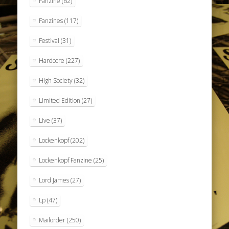
Fanzine
(62)
Fanzines
(117)
Festival
(31)
Hardcore
(227)
High Society
(32)
Limited Edition
(27)
Live
(37)
Lockenkopf
(202)
Lockenkopf Fanzine
(25)
Lord James
(27)
Lp
(47)
Mailorder
(250)