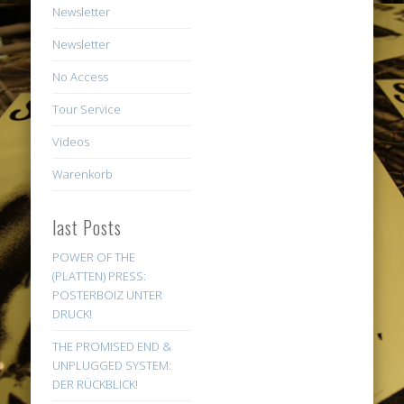
Newsletter
Newsletter
No Access
Tour Service
Videos
Warenkorb
last Posts
POWER OF THE
(PLATTEN) PRESS:
POSTERBOIZ UNTER
DRUCK!
THE PROMISED END &
UNPLUGGED SYSTEM:
DER RÜCKBLICK!