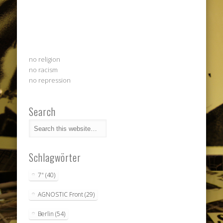
no religion
no racism
no repression
Search
Schlagwörter
7"
(40)
AGNOSTIC Front
(29)
Berlin
(54)