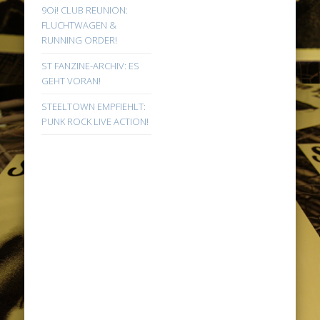
9Oi! CLUB REUNION:
FLUCHTWAGEN &
RUNNING ORDER!
ST FANZINE-ARCHIV: ES
GEHT VORAN!
STEELTOWN EMPFIEHLT:
PUNK ROCK LIVE ACTION!