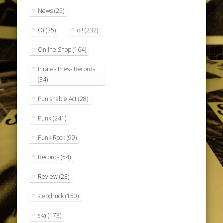
News
(25)
Oi
(35)
oi!
(232)
Online Shop
(164)
Pirates Press Records
(34)
Punishable Act
(28)
Punk
(241)
Punk Rock
(99)
Records
(54)
Review
(23)
siebdruck
(150)
ska
(173)