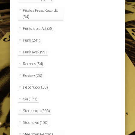
Pirates Press Records
(34)
Punishable Act
(28)
Punk
(241)
Punk Rock
(99)
Records
(54)
Review
(23)
siebdruck
(150)
ska
(173)
Steelbruch
(333)
Steeltown
(130)
Steeltown Records