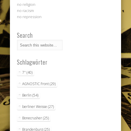
no religion
no racism
no repression
Search
Schlagwörter
7"
(40)
AGNOSTIC Front
(29)
Berlin
(54)
berliner Weisse
(27)
Bonecrusher
(25)
Brandenburg
(25)