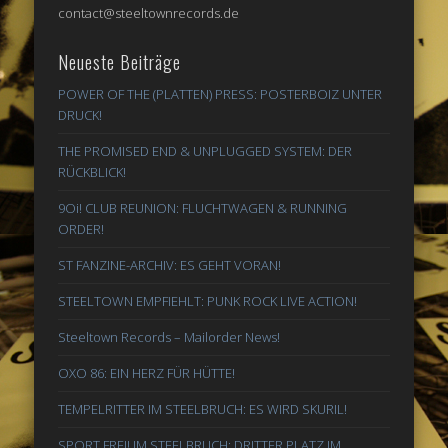
contact@steeltownrecords.de
Neueste Beiträge
POWER OF THE (PLATTEN) PRESS: POSTERBOIZ UNTER
DRUCK!
THE PROMISED END & UNPLUGGED SYSTEM: DER
RÜCKBLICK!
9Oi! CLUB REUNION: FLUCHTWAGEN & RUNNING
ORDER!
ST FANZINE-ARCHIV: ES GEHT VORAN!
STEELTOWN EMPFIEHLT: PUNK ROCK LIVE ACTION!
Steeltown Records – Mailorder News!
OXO 86: EIN HERZ FÜR HÜTTE!
TEMPELRITTER IM STEELBRUCH: ES WIRD SKURIL!
SPORT FREI! IM STEELBRUCH: DRITTER PLATZ IM