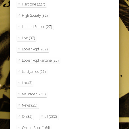
Hardcore
(227)
High Society
(32)
Limited Edition
(27)
Live
(37)
Lockenkopf
(202)
Lockenkopf Fanzine
(25)
Lord James
(27)
Lp
(47)
Mailorder
(250)
News
(25)
Oi
(35)
oi!
(232)
Online Shop
(164)