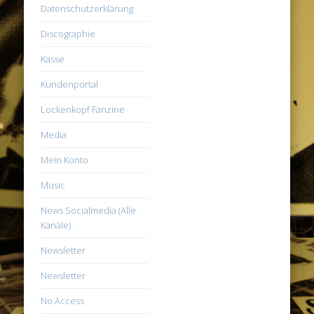
Datenschutzerklärung
Discographie
Kasse
Kundenportal
Lockenkopf Fanzine
Media
Mein Konto
Music
News Socialmedia (Alle
Kanäle)
Newsletter
Newsletter
No Access