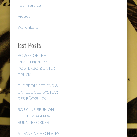
Tour Service
Videos
Warenkorb
last Posts
POWER OF THE
(PLATTEN) PRESS:
POSTERBOIZ UNTER
DRUCK!
THE PROMISED END &
UNPLUGGED SYSTEM:
DER RÜCKBLICK!
9Oi! CLUB REUNION:
FLUCHTWAGEN &
RUNNING ORDER!
ST FANZINE-ARCHIV: ES