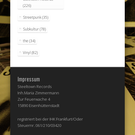
(226)
Streetpunk
(35)
Subkultur
(78)
the
(34)
Vinyl
(82)
Impressum
Steeltown Records
Inh.Maria Zimmermann
Zur Feuerwache 4
15890 Eisenhüttenstadt
registriert bei der IHK Frankfurt/Oder
Steuernr.:061/210/03420