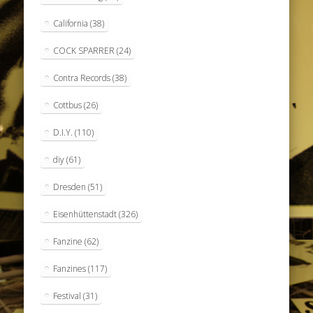
California
(38)
COCK SPARRER
(24)
Contra Records
(38)
Cottbus
(26)
D.I.Y.
(110)
diy
(61)
Dresden
(51)
Eisenhüttenstadt
(326)
Fanzine
(62)
Fanzines
(117)
Festival
(31)