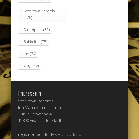
Steeltown Records
(226)
Streetpunk
(35)
Subkultur
(78)
the
(34)
Vinyl
(82)
Impressum
Steeltown Records
Inh.Maria Zimmermann
Zur Feuerwache 4
15890 Eisenhüttenstadt
registriert bei der IHK Frankfurt/Oder