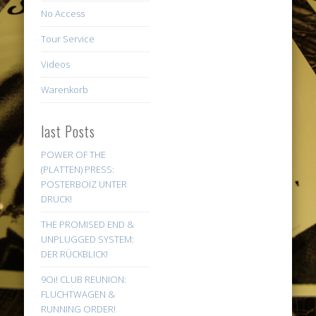
No Access
Tour Service
Videos
Warenkorb
last Posts
POWER OF THE
(PLATTEN) PRESS:
POSTERBOIZ UNTER
DRUCK!
THE PROMISED END &
UNPLUGGED SYSTEM:
DER RÜCKBLICK!
9Oi! CLUB REUNION:
FLUCHTWAGEN &
RUNNING ORDER!