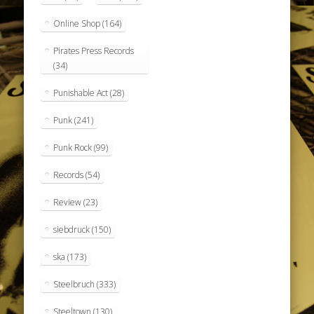
Online Shop
(164)
Pirates Press Records
(34)
Punishable Act
(28)
Punk
(241)
Punk Rock
(99)
Records
(54)
Review
(23)
siebdruck
(150)
ska
(173)
Steelbruch
(333)
Steeltown
(130)