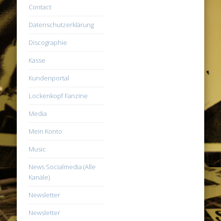
Contact
Datenschutzerklärung
Discographie
Kasse
Kundenportal
Lockenkopf Fanzine
Media
Mein Konto
Music
News Socialmedia (Alle
Kanäle)
Newsletter
Newsletter