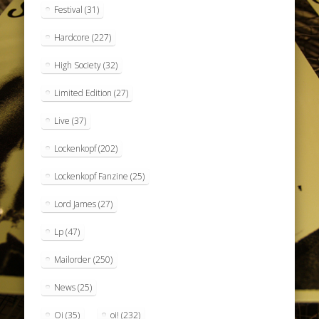
Festival
(31)
Hardcore
(227)
High Society
(32)
Limited Edition
(27)
Live
(37)
Lockenkopf
(202)
Lockenkopf Fanzine
(25)
Lord James
(27)
Lp
(47)
Mailorder
(250)
News
(25)
Oi
(35)
oi!
(232)