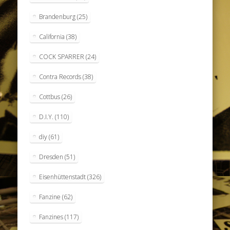
Brandenburg
(25)
California
(38)
COCK SPARRER
(24)
Contra Records
(38)
Cottbus
(26)
D.I.Y.
(110)
diy
(61)
Dresden
(51)
Eisenhüttenstadt
(326)
Fanzine
(62)
Fanzines
(117)