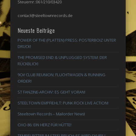
Steuernr.:061/210/03420
contact@steeltownrecords.de
Neueste Beiträge
POWER OF THE (PLATTEN) PRESS: POSTERBOIZ UNTER
DRUCK!
THE PROMISED END & UNPLUGGED SYSTEM: DER
RÜCKBLICK!
9Oi! CLUB REUNION: FLUCHTWAGEN & RUNNING
ORDER!
ST FANZINE-ARCHIV: ES GEHT VORAN!
STEELTOWN EMPFIEHLT: PUNK ROCK LIVE ACTION!
Steeltown Records – Mailorder News!
OXO 86: EIN HERZ FÜR HÜTTE!
TEMPELRITTER IM STEELBRUCH: ES WIRD SKURIL!