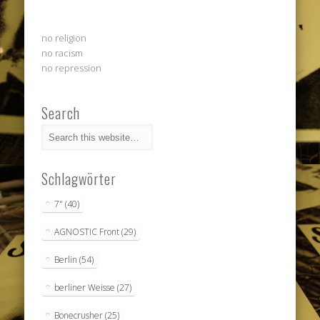
no religion
no racism
no repression
Search
Schlagwörter
7"
(40)
AGNOSTIC Front
(29)
Berlin
(54)
berliner Weisse
(27)
Bonecrusher
(25)