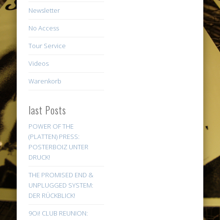
Newsletter
No Access
Tour Service
Videos
Warenkorb
last Posts
POWER OF THE
(PLATTEN) PRESS:
POSTERBOIZ UNTER
DRUCK!
THE PROMISED END &
UNPLUGGED SYSTEM:
DER RÜCKBLICK!
9Oi! CLUB REUNION: