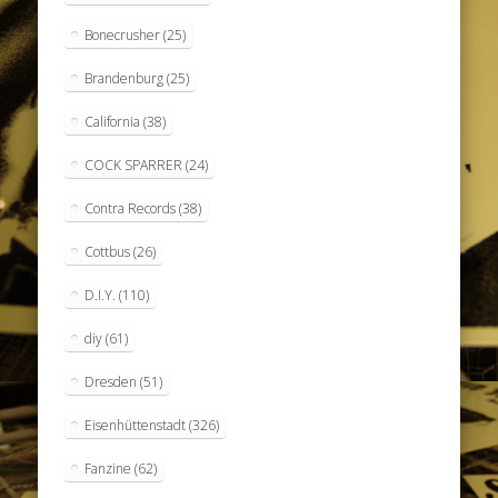
Bonecrusher
(25)
Brandenburg
(25)
California
(38)
COCK SPARRER
(24)
Contra Records
(38)
Cottbus
(26)
D.I.Y.
(110)
diy
(61)
Dresden
(51)
Eisenhüttenstadt
(326)
Fanzine
(62)