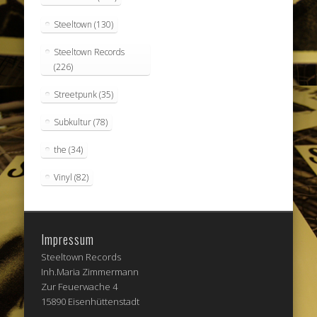
Steeltown
(130)
Steeltown Records
(226)
Streetpunk
(35)
Subkultur
(78)
the
(34)
Vinyl
(82)
Impressum
Steeltown Records
Inh.Maria Zimmermann
Zur Feuerwache 4
15890 Eisenhüttenstadt