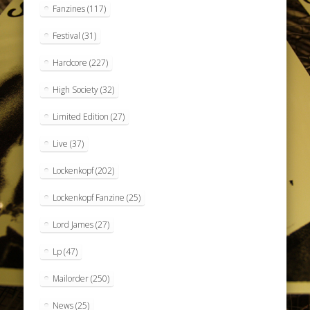
Fanzines
(117)
Festival
(31)
Hardcore
(227)
High Society
(32)
Limited Edition
(27)
Live
(37)
Lockenkopf
(202)
Lockenkopf Fanzine
(25)
Lord James
(27)
Lp
(47)
Mailorder
(250)
News
(25)