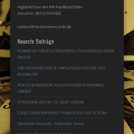
registriert bei der IHK Frankfurt/Oder
Steuernr.:061/210/03420
contact@steeltownrecords.de
Neueste Beiträge
POWER OF THE (PLATTEN) PRESS: POSTERBOIZ UNTER
DRUCK!
THE PROMISED END & UNPLUGGED SYSTEM: DER
RÜCKBLICK!
9Oi! CLUB REUNION: FLUCHTWAGEN & RUNNING
ORDER!
ST FANZINE-ARCHIV: ES GEHT VORAN!
STEELTOWN EMPFIEHLT: PUNK ROCK LIVE ACTION!
Steeltown Records – Mailorder News!