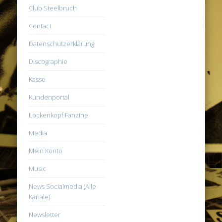
Club Steelbruch
Contact
Datenschutzerklärung
Discographie
Kasse
Kundenportal
Lockenkopf Fanzine
Media
Mein Konto
Music
News Socialmedia (Alle
Kanäle)
Newsletter