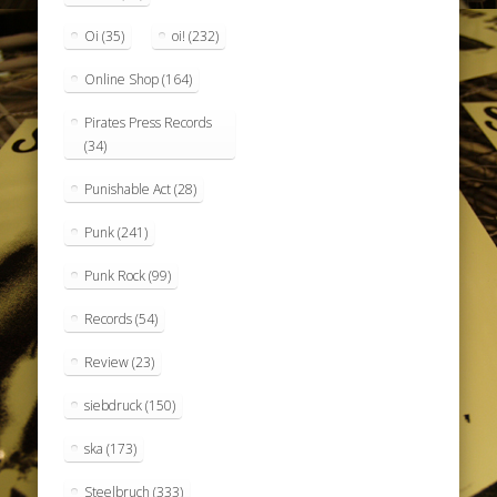
Oi
(35)
oi!
(232)
Online Shop
(164)
Pirates Press Records
(34)
Punishable Act
(28)
Punk
(241)
Punk Rock
(99)
Records
(54)
Review
(23)
siebdruck
(150)
ska
(173)
Steelbruch
(333)