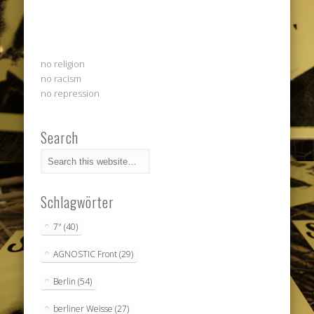
no religion
no racism
no repression
Search
Schlagwörter
7"
(40)
AGNOSTIC Front
(29)
Berlin
(54)
berliner Weisse
(27)